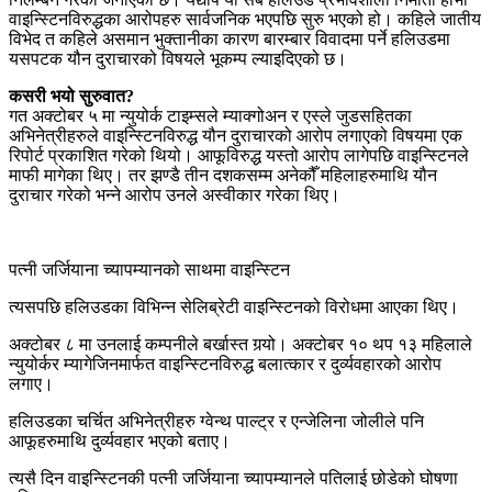
वाइन्स्टिनविरुद्धका आरोपहरु सार्वजनिक भएपछि सुरु भएको हो। कहिले जातीय
विभेद त कहिले असमान भुक्तानीका कारण बारम्बार विवादमा पर्ने हलिउडमा
यसपटक यौन दुराचारको विषयले भूकम्प ल्याइदिएको छ।
कसरी भयो सुरुवात?
गत अक्टोबर ५ मा न्युयोर्क टाइम्सले म्याक्गोअन र एस्ले जुडसहितका
अभिनेत्रीहरुले वाइन्स्टिनविरुद्ध यौन दुराचारको आरोप लगाएको विषयमा एक
रिपोर्ट प्रकाशित गरेको थियो। आफूविरुद्ध यस्तो आरोप लागेपछि वाइन्स्टिनले
माफी मागेका थिए। तर झण्डै तीन दशकसम्म अनेकौँ महिलाहरुमाथि यौन
दुराचार गरेको भन्ने आरोप उनले अस्वीकार गरेका थिए।
पत्नी जर्जियाना च्यापम्यानको साथमा वाइन्स्टिन
त्यसपछि हलिउडका विभिन्न सेलिब्रेटी वाइन्स्टिनको विरोधमा आएका थिए।
अक्टोबर ८ मा उनलाई कम्पनीले बर्खास्त गर्‍यो। अक्टोबर १० थप १३ महिलाले
न्युयोर्कर म्यागेजिनमार्फत वाइन्स्टिनविरुद्ध बलात्कार र दुर्व्यवहारको आरोप
लगाए।
हलिउडका चर्चित अभिनेत्रीहरु ग्वेन्थ पाल्ट्र र एन्जेलिना जोलीले पनि
आफूहरुमाथि दुर्व्यवहार भएको बताए।
त्यसै दिन वाइन्स्टिनकी पत्नी जर्जियाना च्यापम्यानले पतिलाई छोडेको घोषणा