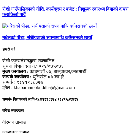
रोशी गाउँपालिकाको नीति, कार्यक्रम र बजेट : निशुल्क स्वास्थ्य विमाको दायरा
फराकिलो पार्दै
मधेसको पीडा, संघीयताको सपनामाथि कमिसनको छायाँ
हाम्रो बारे
सेलो फाउण्डेशनद्धारा सञ्चालित
सुचना विभाग दर्ता नं.१५९४/०७५०७६
मुख्य कार्यालय :
काठमाडौं ०४, बालुवाटार,काठमाडौं
सम्पर्क कार्यालय :
धुलिखेल ०३ काभ्रे
सम्पर्क : ९८४१९३८३७४
इमेल : khabarnamobuddha@gmail.com
सम्पर्क/ विज्ञापनको लागि-९८४१९३८३७४,९८४९५७९४९४
वरिष्ठ संवाददाता
वीरमान तामाङ
लालध्वज तामाङ