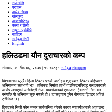
राजनीति
प्रवास
अर्थवाणिज्य
खेलकुद
अन्तराष्ट्रिय
कला र शैली
सूचना प्रविधि
साहित्य
नमोबुद्ध टिभी
English
हलिउडमा यौन दुराचारको कम्प
सोमबार, कार्तिक ०६, २०७४
| १६:०८:३८ |
नमोबुद्ध संवाददाता
विश्वभरका थुप्रै महिला ट्विटर प्रयोगकर्ताहरु शुक्रबार ट्विटर बहिष्कार
अभियानमा सहभागी भए। हलिउड निर्माता हार्भी वाइन्स्टिनविरुद्ध बलात्कारको
आरोप लगाएकी अभिनेत्री रोज म्याक्गोअनको एकाउन्ट ट्विटरले निलम्बन
बनेपछि यो अभियान सुरु भएको हो। ह्यासट्याग वुमेन बोयकट ट्विटर अहिले
ट्रेन्डिङ छ।
ट्विटरले निजी फोन नम्बर सार्वजनिक गरेको कारण म्याक्गोअनको अकाउन्ट
निलम्बन गरेको जनाएको छ। यद्यपि यो सबै हलिउड प्रभावशाली निर्माता हार्भी