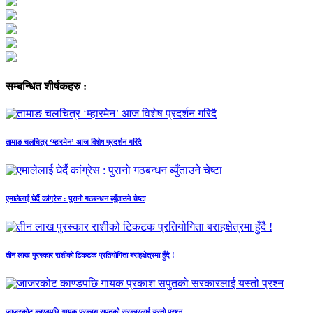
सम्बन्धित शीर्षकहरु :
तामाङ चलचित्र ‘म्हारमेन’ आज विशेष प्रदर्शन गरिदै
एमालेलाई घेर्दै कांग्रेस : पुरानो गठबन्धन ब्युँताउने चेष्टा
तीन लाख पुरस्कार राशीको टिकटक प्रतियोगिता बराहक्षेत्रमा हुँदै !
जाजरकोट काण्डपछि गायक प्रकाश सपुतको सरकारलाई यस्तो प्रश्न