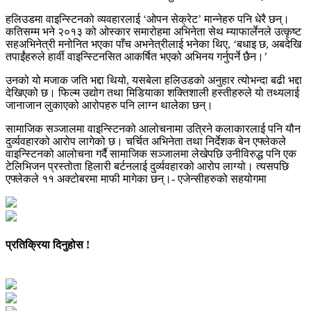
हलिउडमा वाइन्स्टिनको व्यवहारलाई ‘ओपन सेक्रेट’ मान्नेहरु पनि धेरै छन्।
कतिसम्म भने २०१३ को ओस्कार समारोहमा अभिनेता सेथ म्याफार्लेनले उत्कृष्ट
सहअभिनेत्री मनोनित भएका पाँच अभनेत्रीलाई भनेका थिए, ‘बधाइ छ, अबदेखि
तपाईंहरुले हार्वी वाइन्स्टिनसित आकर्षित भएको अभिनय गर्नुपर्ने छैन।’
उनको यो मजाक जति भद्दा थियो, यसबेला हलिउडको अनुहार त्योभन्दा बढी भद्दा
देखिएको छ। फिल्म उद्योग तथा मिडियाका शक्तिशाली हस्तीहरुले यो तथ्यलाई
जानाजान लुकाएको आरोपहरु पनि लाग्न थालेका छन्।
सामाजिक सञ्जालमा वाइन्स्टिनको आलोचनामा उत्रिने कलाकारलाई पनि यौन
दुर्व्यवहारको आरोप लागेको छ। चर्चित अभिनेता तथा निर्देशक बेन एफ्लेकले
वाइन्स्टिनको आलोचना गर्दै सामाजिक सञ्जालमा लेखेपछि उनीविरुद्ध पनि एक
टेलिभिजन प्रस्तोता हिलारी बर्टनलाई दुर्व्यवहारको आरोप लाग्यो। त्यसपछि
एफ्लेकले ११ अक्टोबरमा माफी मागेका छन्।- एजेन्सीहरुको सहयोगमा
प्रतिक्रिया दिनुहोस !