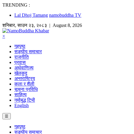
TRENDING :
Lal Dhoj Tamang
namobuddha TV
शनिबार
,
साउन
२३
,
२०८३
| August 8, 2026
×
गृहपृष्ठ
सङ्घीय समाचार
राजनीति
प्रवास
अर्थवाणिज्य
खेलकुद
अन्तराष्ट्रिय
कला र शैली
सूचना प्रविधि
साहित्य
नमोबुद्ध टिभी
English
☰
गृहपृष्ठ
सङ्घीय समाचार