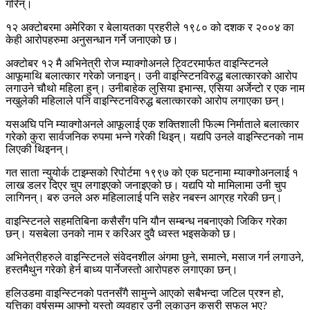
गरिन्।
१२ अक्टोबरमा अमेरिका र बेलायतका प्रहरीले १९८० को दशक र २००४ का
केही आरोपहरुमा अनुसन्धान गर्ने जनाएको छ।
अक्टोबर १२ मै अभिनेत्री रोज म्याक्गोअनले ट्विटरमार्फत वाइन्स्टिनले
आफूमाथि बलात्कार गरेको जनाइन्। उनी वाइन्स्टिनविरुद्ध बलात्कारको आरोप
लगाउने चौथो महिला हुन्। उनीबाहेक लुसिया इभान्स, एसिया अर्जेन्टो र एक नाम
नखुलेकी महिलाले पनि वाइन्स्टिनविरुद्ध बलात्कारको आरोप लगाएका छन्।
यसअघि पनि म्याक्गोअनले आफूलाई एक शक्तिशाली फिल्म निर्माताले बलात्कार
गरेको कुरा सार्वजनिक रुपमा भन्ने गरेकी थिइन्। यद्यपि उनले वाइन्स्टिनको नाम
लिएकी थिइनन्।
गत साता न्युयोर्क टाइम्सको रिपोर्टमा १९९७ को एक घटनामा म्याक्गोअनलाई १
लाख डलर दिएर चुप लगाइएको जनाइएको छ। यद्यपि यो मामिलामा उनी चुप
लागिनन्। बरु उनले अरु महिलालाई पनि सहेर नबस्न आग्रह गरेकी छन्।
वाइन्स्टिनले सहमतिबिना कसैसँग पनि यौन सम्बन्ध नबनाएको जिकिर गरेका
छन्। यसबेला उनको नाम र करिअर दुवै ध्वस्त भइसकेको छ।
अभिनेत्रीहरुले वाइन्स्टिनले संवेदनशील अंगमा छुने, समात्ने, मसाज गर्न लगाउने,
हस्तमैथुन गरेको हेर्न बाध्य पार्नेजस्तो आरोपहरु लगाएका छन्।
हलिउडमा वाइन्स्टिनको पतनसँगै सामुन्ने आएको सबैभन्दा जटिल प्रश्न हो,
यत्तिका वर्षसम्म आफ्नो यस्तो व्यवहार उनी लुकाउन कसरी सफल भए?