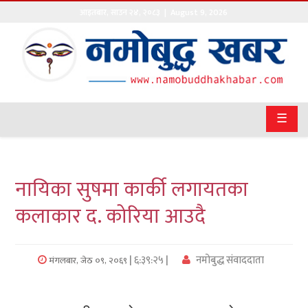
आइतबार
,
साउन
२४
,
२०८३
| August 9, 2026
गृहपृष्ठ
सङ्घीय
समाचार
☰
राजनीति
प्रवास
नायिका सुषमा कार्की लगायतका
अर्थवाणिज्य
कलाकार द. कोरिया आउदै
खेलकुद
| ६:३९:२५ |
नमोबुद्ध संवाददाता
मंगलबार, जेठ ०९, २०६९
अन्तराष्ट्रिय
कला