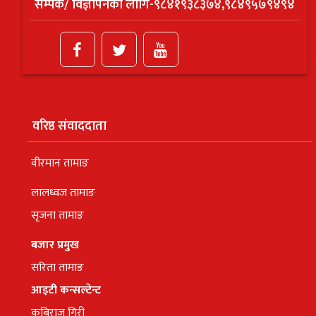
सम्पर्क/ विज्ञापनको लागि-९८४१९३८३७४,९८४९५७९४९४
वरिष्ठ संवाददाता
वीरमान तामाङ
लालध्वज तामाङ
सृजना तामाङ
बजार प्रमुख
सरिता तामाङ
आइटी कन्सल्टेन्ट
कबिराज गिरी