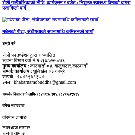
रोशी गाउँपालिकाको नीति, कार्यक्रम र बजेट : निशुल्क स्वास्थ्य विमाको दायरा
फराकिलो पार्दै
मधेसको पीडा, संघीयताको सपनामाथि कमिसनको छायाँ
हाम्रो बारे
सेलो फाउण्डेशनद्धारा सञ्चालित
सुचना विभाग दर्ता नं.१५९४/०७५०७६
मुख्य कार्यालय :
काठमाडौं ०४, बालुवाटार,काठमाडौं
सम्पर्क कार्यालय :
धुलिखेल ०३ काभ्रे
सम्पर्क : ९८४१९३८३७४
इमेल : khabarnamobuddha@gmail.com
सम्पर्क/ विज्ञापनको लागि-९८४१९३८३७४,९८४९५७९४९४
वरिष्ठ संवाददाता
वीरमान तामाङ
लालध्वज तामाङ
सृजना तामाङ