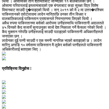
थियो । ओसामाका तीन श्रीमतीबाट जन्मिएका ११ बालबालिका छन् ।
ओसामा परिवारलाई इस्लामाबादको एक बंगलाबाट कडा सुरक्षा दिएर विशेष
विमानबाट साउदी पु�याइएको थियो । सन् २०११ को मे २ मा उत्तर�पश्चिम
पाकिस्तानको एवोटावादमा लादेन मारिएपछि उनका तीन विधवा र
वालबालिकालाई पाकिस्तान प्रशासनले नियन्त्रणमा लिएको थियो ।
अवैध रुपमा पाकिस्तानमा बसेको आरोपमा उनीहरुमाथि पाकिस्तानी अदालतले
४५ दिनको कैद सजायँ सुनाउनुका साथै देश निकाला गर्ने फैसला गरेको थियो ।
कैद भुक्तान गरेपछि उनीहरुलाई साउदी पठाइएको पाकिस्तानी अधिकारीहरुले
जनाएका छन् ।
लादेनका दुई पत्नी साउदी र एक यमनी नागरिक भएको बताइएको छ । लादेन
मारिनु अगाडि १० वर्षसम्म पाकिस्तान मै लुकेर बसेको पत्नीहरुले पाकिस्तानी
अधिकारीलाई बताएका थिए ।
प्रतिक्रिया दिनुहोस !