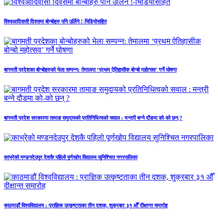
विश्वआदिवासी दिवसमा बोन्बोहरु पनि उर्लिने !-भिडियोसहित
बागमती प्रदेशका बोन्बोहरुको भेला सम्पन्न: तेमालमा ‘प्रथम ऐतिहासीक बोन्बो महोत्सव’ गर्ने घोषणा
बागमती प्रदेश सरकारमा तामाङ समुदायको प्रतिनिधित्वको सवाल : मन्त्री बन्ने दौडमा को‐को छन् ?
काभ्रेको मण्डनदेउपुर देशकै पहिलो पूर्णखोप विद्यालय सुनिश्चित नगरपालिका
काठमाडौं विश्वविद्यालय : प्राज्ञिक उत्कृष्टताका तीन दशक, शुक्रबार ३१ औँ दीक्षान्त समारोह