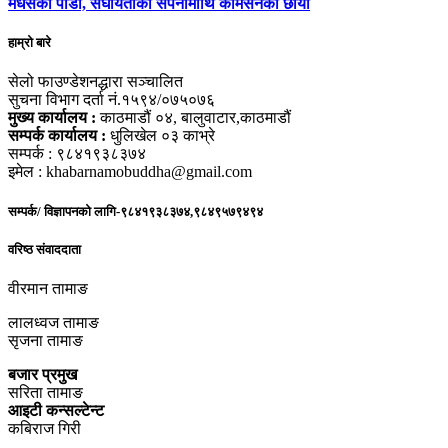
मधेसको पीडा, संघीयताको सपनामाथि कमिसनको छायाँ
हाम्रो बारे
सेलो फाउण्डेशनद्धारा सञ्चालित
सुचना विभाग दर्ता नं.१५९४/०७५०७६
मुख्य कार्यालय :
काठमाडौं ०४, बालुवाटार,काठमाडौं
सम्पर्क कार्यालय :
धुलिखेल ०३ काभ्रे
सम्पर्क : ९८४१९३८३७४
इमेल : khabarnamobuddha@gmail.com
सम्पर्क/ विज्ञापनको लागि-९८४१९३८३७४,९८४९५७९४९४
वरिष्ठ संवाददाता
वीरमान तामाङ
लालध्वज तामाङ
सृजना तामाङ
बजार प्रमुख
सरिता तामाङ
आइटी कन्सल्टेन्ट
कबिराज गिरी