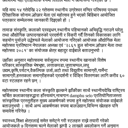
अवसरमा यहाँ ऐतिहासीक रुपमा विशाल मेला नै आयोजना गरिएको छ ।
यहि माघ १४ गतेदेखि २२ गतेसम्म स्थानीय उग्रेश्वर मन्दिर परिषरमा प्रथम
ऐतिहासिक सोनाम ल्होछार मेला एवं महोत्सव हुने भएको बिहिबार आयोजित
पत्रकार सम्मेलनमा जानकारी दिइएको हो ।
तामाङ संस्कृति, कलाको प्रवद्र्धन,स्थानीय पहिचानको अभिवृद्धि गराउने घरेलु
तथा औद्योगिक उत्पादनहरुको प्रदर्शनी र विक्री गर्दै तिनको विकासका लागि
सहयोग पुर्याउने उद्धेश्यले मेलाको आयोजना गरिएको आयोजक औद्योगिक मेला
महोत्सव प्रतिष्ठान नेपालका अध्यक्ष एवं ‘२८६१ डुल सोनाम ल्होछार मेला तथा
महोत्सव २०८१’ का संयोजक क्षेत्र बहादुर वाईबाले बताउनुभयो ।
उहाँका अनुसार महोत्सवमा सर्वसुलभ रुपमा स्थानीय खानाको विशेष
परिकार,सांस्कृतिक भेषभूषा, लत्ताकपडा,जुत्ताचप्पल,लघु
उद्यम,कृषि,पर्यटन,वैकल्पिक उर्जा,अटो तथा विद्युतीय सामाग्री,गार्मेन्ट
सामाग्री,हस्तकला समाग्रीहरुको प्रदर्शनी र विक्रि वितरणका लागि करीव ६०
वटा स्टलहरु रहने छन् ।
महोत्सवमा स्थानीय कला संस्कृति झल्कने झाँकीका साथै स्थानीयदेखि राष्ट्रिय
चर्चित कलाकारहरुद्धारा हाँस्यव्यंग,नाचगान damphu selo प्रतियोगिताजस्ता
सांस्कृतिक प्रस्तुतीहरु मुख्य आकर्षणको रुपमा हुने महोत्सव संयोजक वाईबाले
बताउनुभयो । साथै अन्य आकर्षणका रुपमा बालउद्यान,विभिन्न खेलहरु पनि
समावेश गरिनेछ ।
स्वास्थ्य,शिक्षा क्षेत्रलाई समेत समेट्ने गरी स्टलहरु राख्ने तयारी गरेको
आयोजकले ७ दिनसम्म चल्ने मेलाको झण्डै २ लाखले अवलोकन गर्ने अनुमान