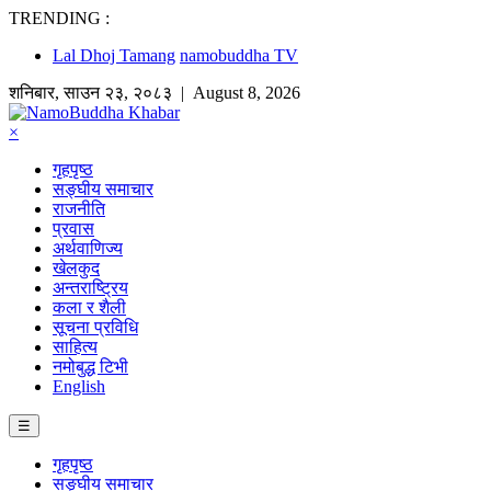
TRENDING :
Lal Dhoj Tamang
namobuddha TV
शनिबार
,
साउन
२३
,
२०८३
| August 8, 2026
×
गृहपृष्ठ
सङ्घीय समाचार
राजनीति
प्रवास
अर्थवाणिज्य
खेलकुद
अन्तराष्ट्रिय
कला र शैली
सूचना प्रविधि
साहित्य
नमोबुद्ध टिभी
English
☰
गृहपृष्ठ
सङ्घीय समाचार