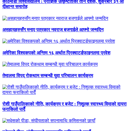
काठमाडौं विश्वविद्यालय : प्राज्ञिक उत्कृष्टताका तीन दशक, शुक्रबार ३१ औँ
दीक्षान्त समारोह
असहायहरुसँग मनाए पत्रकार नवराज बजगाईले आफ्नो जन्मदिन
अमेरिका विश्वकपको अन्तिम १६ अर्थात प्रिक्वाटर्डफाइनलमा प्रवेश
तेमालमा विपद् रोकथाम सम्बन्धी युवा परिचालन कार्यक्रम
रोशी गाउँपालिकाको नीति, कार्यक्रम र बजेट : निशुल्क स्वास्थ्य विमाको दायरा
फराकिलो पार्दै