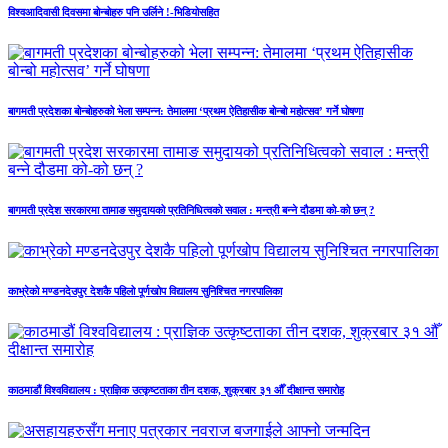
विश्वआदिवासी दिवसमा बोन्बोहरु पनि उर्लिने !-भिडियोसहित
बागमती प्रदेशका बोन्बोहरुको भेला सम्पन्न: तेमालमा ‘प्रथम ऐतिहासीक बोन्बो महोत्सव’ गर्ने घोषणा
बागमती प्रदेश सरकारमा तामाङ समुदायको प्रतिनिधित्वको सवाल : मन्त्री बन्ने दौडमा को‐को छन् ?
काभ्रेको मण्डनदेउपुर देशकै पहिलो पूर्णखोप विद्यालय सुनिश्चित नगरपालिका
काठमाडौं विश्वविद्यालय : प्राज्ञिक उत्कृष्टताका तीन दशक, शुक्रबार ३१ औँ दीक्षान्त समारोह