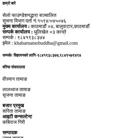
हाम्रो बारे
सेलो फाउण्डेशनद्धारा सञ्चालित
सुचना विभाग दर्ता नं.१५९४/०७५०७६
मुख्य कार्यालय :
काठमाडौं ०४, बालुवाटार,काठमाडौं
सम्पर्क कार्यालय :
धुलिखेल ०३ काभ्रे
सम्पर्क : ९८४१९३८३७४
इमेल : khabarnamobuddha@gmail.com
सम्पर्क/ विज्ञापनको लागि-९८४१९३८३७४,९८४९५७९४९४
वरिष्ठ संवाददाता
वीरमान तामाङ
लालध्वज तामाङ
सृजना तामाङ
बजार प्रमुख
सरिता तामाङ
आइटी कन्सल्टेन्ट
कबिराज गिरी
सम्पादक