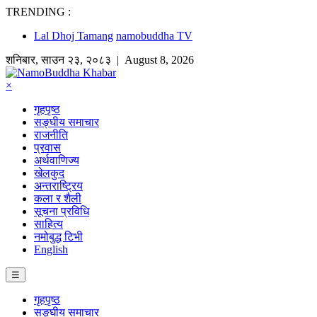
TRENDING :
Lal Dhoj Tamang
namobuddha TV
शनिबार
,
साउन
२३
,
२०८३
| August 8, 2026
×
गृहपृष्ठ
सङ्घीय समाचार
राजनीति
प्रवास
अर्थवाणिज्य
खेलकुद
अन्तराष्ट्रिय
कला र शैली
सूचना प्रविधि
साहित्य
नमोबुद्ध टिभी
English
☰
गृहपृष्ठ
सङ्घीय समाचार