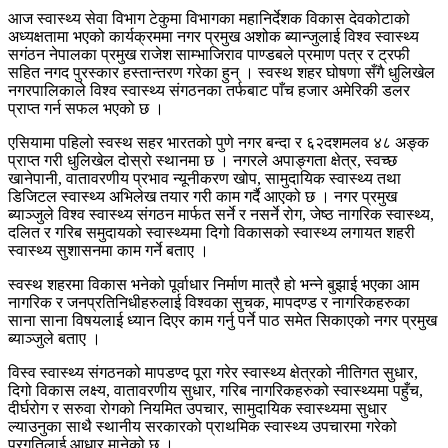
आज स्वास्थ्य सेवा विभाग टेकुमा विभागका महानिर्देशक विकास देवकोटाको
अध्यक्षतामा भएको कार्यक्रममा नगर प्रमुख अशोक ब्यान्जुलाई विश्व स्वास्थ्य
सगंठन नेपालका प्रमुख राजेश साम्भाजिराव पाण्डबले प्रमाण पत्र र ट्रफी
सहित नगद पुरस्कार हस्तान्तरण गरेका हुन् । स्वस्थ शहर घोषणा सँगै धुलिखेल
नगरपालिकाले विश्व स्वास्थ्य संगठनका तर्फबाट पाँच हजार अमेरिकी डलर
प्राप्त गर्न सफल भएको छ ।
एसियामा पहिलो स्वस्थ सहर भारतको पुणे नगर बन्दा र ६२दशमलव ४८ अङ्क
प्राप्त गरी धुलिखेल दोस्रो स्थानमा छ । नगरले अपाङ्गता क्षेत्र, स्वच्छ
खानेपानी, वातावरणीय प्रभाव न्यूनीकरण खोप, सामुदायिक स्वास्थ्य तथा
डिजिटल स्वास्थ्य अभिलेख तयार गरी काम गर्दै आएको छ । नगर प्रमुख
ब्याञ्जुले विश्व स्वास्थ्य संगठन मार्फत सर्ने र नसर्ने रोग, जेष्ठ नागरिक स्वास्थ्य,
दलित र गरिब समुदायको स्वास्थ्यमा दिगो विकासको स्वास्थ्य लगायत शहरी
स्वास्थ्य सुशासनमा काम गर्ने बताए ।
स्वस्थ शहरमा विकास भनेको पूर्वाधार निर्माण मात्रै हो भन्ने बुझाई भएका आम
नागरिक र जनप्रतिनिधीहरुलाई विश्वका सुचक, मापदण्ड र नागरिकहरुका
साना साना विषयलाई ध्यान दिएर काम गर्नु पर्ने पाठ समेत सिकाएको नगर प्रमुख
ब्याञ्जुले बताए ।
विस्व स्वास्थ्य संगठनको मापडण्द पूरा गरेर स्वास्थ्य क्षेत्रको नीतिगत सुधार,
दिगो विकास लक्ष्य, वातावरणीय सुधार, गरिब नागरिकहरुको स्वास्थ्यमा पहुँच,
दीर्घरोग र सरुवा रोगको नियमित उपचार, सामुदायिक स्वास्थ्यमा सुधार
ल्याउनुका साथै स्थानीय सरकारको प्राथमिक स्वास्थ्य उपचारमा गरेको
प्रगतिलाई आधार मानेको छ ।