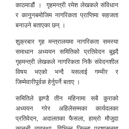
काठमाडौं । गृहमन्त्री रमेश लेखकले संविधान
र
र कानुनबमोजिम नागरिकता प्राप्तिमा सहजता
शैली
बनाउने बताएका छन् ।
सूचना
प्रविधि
शुक्रबार गृह मन्त्रालयमा नागरिकता समस्या
समाधान अध्ययन समितिको प्रतिवेदन बुझ्दै
साहित्य
गृहमन्त्री लेखकले नागरिकता निकै संवेदनशील
नमोबुद्ध
विषय भएको भन्दै यसलाई गम्भीर र
टिभी
जिम्मेवारीपूर्वक हेर्नुपर्ने बताए ।
English
समितिले झण्डै तीन महिनामा सबै कुराको
अध्ययन गरेर अहिलेसम्मका कार्यदलका
प्रतिवेदन, अदालतका फैसला, हाम्रो मौजुदा
कानुनी व्यवस्था, विभिन्न जिल्ला प्रशासनमा