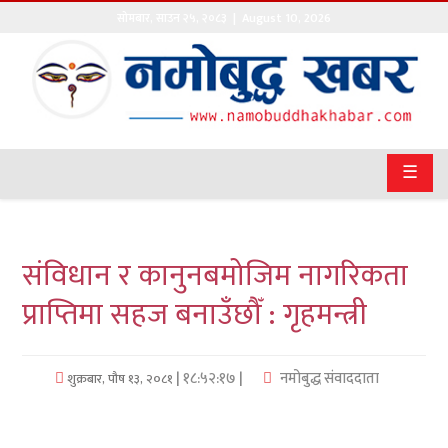
सोमबार
,
साउन
२५
,
२०८३
| August 10, 2026
गृहपृष्ठ
सङ्घीय
समाचार
☰
राजनीति
प्रवास
संविधान र कानुनबमोजिम नागरिकता
अर्थवाणिज्य
प्राप्तिमा सहज बनाउँछौँ : गृहमन्त्री
खेलकुद
| १८:५२:१७ |
नमोबुद्ध संवाददाता
शुक्रबार, पौष १३, २०८१
अन्तराष्ट्रिय
कला