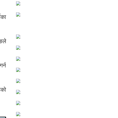
ीका
ङले
र्न
ेको