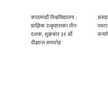
काठमाडौं विश्वविद्यालय :
असहा
प्राज्ञिक उत्कृष्टताका तीन
नवरा
दशक, शुक्रबार ३१ औँ
जन्म
दीक्षान्त समारोह