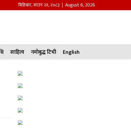
बिहिबार
,
साउन
२१
,
२०८३
| August 6, 2026
धि
साहित्य
नमोबुद्ध टिभी
English