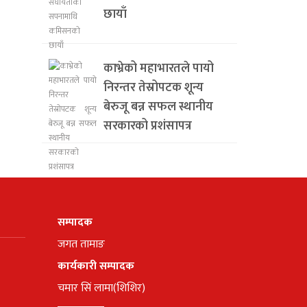
छायाँ
काभ्रेको महाभारतले पायो
निरन्तर तेस्रोपटक शून्य
बेरुजू बन्न सफल स्थानीय
सरकारको प्रशंसापत्र
सम्पादक
जगत तामाङ
कार्यकारी सम्पादक
चमार सिं लामा(शिशिर)