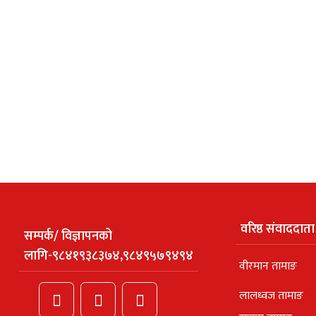
वरिष्ठ संवाददाता
सम्पर्क/ विज्ञापनको
लागि-९८४१९३८३७४,९८४९५७९४९४
वीरमान तामाङ
लालध्वज तामाङ