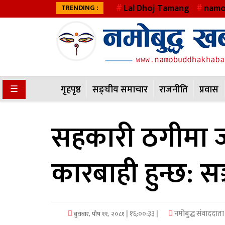
Lal Dhoj Tamang
namo
TRENDING :
गृहपृष्ठ
सङ्घीय
समाचार
☰
गृहपृष्ठ
सङ्घीय समाचार
राजनीति
प्रवास
राजनीति
सहकारी ठगीमा ज
प्रवास
अर्थवाणिज्य
कारबाही हुन्छ: सञ्
खेलकुद
अन्तराष्ट्रिय
| १६:००:३३ |
नमोबुद्ध संवाददाता
बुधबार, पौष ११, २०८१
कला