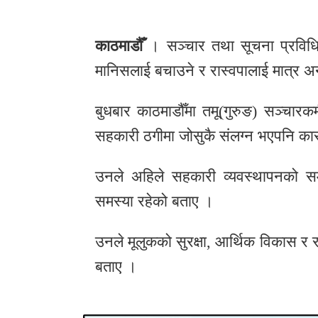
र
शैली
काठमाडौँ
। सञ्चार तथा सूचना प्रविधिमन्
मानिसलाई बचाउने र रास्वपालाई मात्र अ
सूचना
प्रविधि
बुधबार काठमाडौँमा तमू(गुरुङ) सञ्चारकर
साहित्य
सहकारी ठगीमा जोसुकै संलग्न भएपनि कारब
नमोबुद्ध
उनले अहिले सहकारी व्यवस्थापनको सम
टिभी
समस्या रहेको बताए ।
English
उनले मूलुकको सुरक्षा, आर्थिक विकास र रा
बताए ।