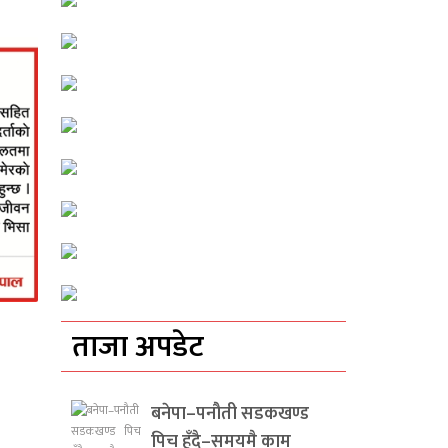
ताजा अपडेट
बनेपा–पनौती सडकखण्ड
पिच हुँदै–समयमै काम