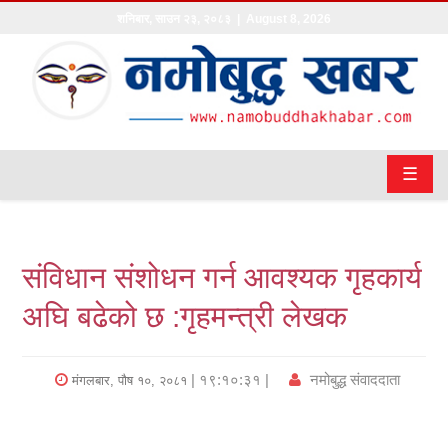
शनिबार
,
साउन
२३
,
२०८३
| August 8, 2026
गृहपृष्ठ
सङ्घीय
समाचार
☰
राजनीति
प्रवास
संविधान संशोधन गर्न आवश्यक गृहकार्य
अर्थवाणिज्य
अघि बढेको छ :गृहमन्त्री लेखक
खेलकुद
| १९:१०:३१ |
नमोबुद्ध संवाददाता
मंगलबार, पौष १०, २०८१
अन्तराष्ट्रिय
कला