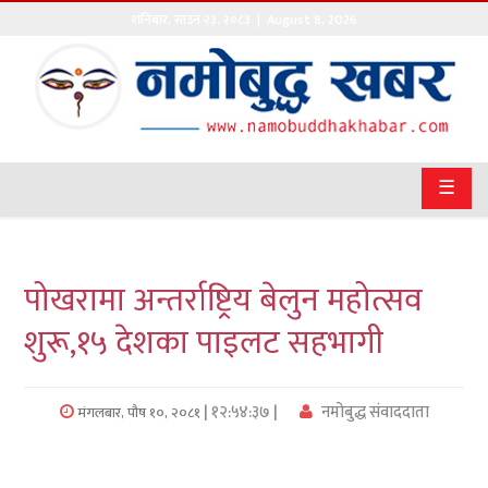
शनिबार
,
साउन
२३
,
२०८३
| August 8, 2026
गृहपृष्ठ
सङ्घीय
समाचार
☰
राजनीति
प्रवास
पोखरामा अन्तर्राष्ट्रिय बेलुन महोत्सव
अर्थवाणिज्य
शुरू,१५ देशका पाइलट सहभागी
खेलकुद
| १२:५४:३७ |
नमोबुद्ध संवाददाता
मंगलबार, पौष १०, २०८१
अन्तराष्ट्रिय
कला