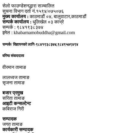
सेलो फाउण्डेशनद्धारा सञ्चालित
सुचना विभाग दर्ता नं.१५९४/०७५०७६
मुख्य कार्यालय :
काठमाडौं ०४, बालुवाटार,काठमाडौं
सम्पर्क कार्यालय :
धुलिखेल ०३ काभ्रे
सम्पर्क : ९८४१९३८३७४
इमेल : khabarnamobuddha@gmail.com
सम्पर्क/ विज्ञापनको लागि-९८४१९३८३७४,९८४९५७९४९४
वरिष्ठ संवाददाता
वीरमान तामाङ
लालध्वज तामाङ
सृजना तामाङ
बजार प्रमुख
सरिता तामाङ
आइटी कन्सल्टेन्ट
कबिराज गिरी
सम्पादक
जगत तामाङ
कार्यकारी सम्पादक