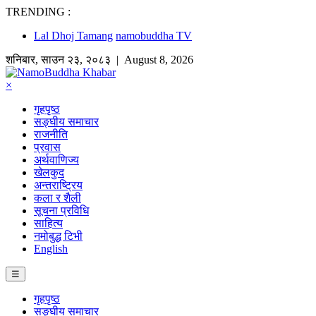
TRENDING :
Lal Dhoj Tamang
namobuddha TV
शनिबार
,
साउन
२३
,
२०८३
| August 8, 2026
×
गृहपृष्ठ
सङ्घीय समाचार
राजनीति
प्रवास
अर्थवाणिज्य
खेलकुद
अन्तराष्ट्रिय
कला र शैली
सूचना प्रविधि
साहित्य
नमोबुद्ध टिभी
English
☰
गृहपृष्ठ
सङ्घीय समाचार