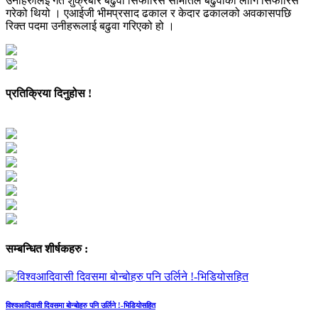
उनीहरुालई गत शुक्रबार बढुवा सिफारिस समितिले बढुवाका लागि सिफारिस
गरेको थियो । एआईजी भीमप्रसाद ढकाल र केदार ढकालको अवकासपछि
रिक्त पदमा उनीहरूलाई बढुवा गरिएको हो ।
प्रतिक्रिया दिनुहोस !
सम्बन्धित शीर्षकहरु :
विश्वआदिवासी दिवसमा बोन्बोहरु पनि उर्लिने !-भिडियोसहित