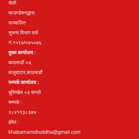
सेलो
फाउण्डेशनद्धारा
सञ्चालित
सुचना विभाग दर्ता
नं.१५९४/०७५०७६
मुख्य कार्यालय :
काठमाडौं ०४,
बालुवाटार,काठमाडौं
सम्पर्क कार्यालय :
धुलिखेल ०३ काभ्रे
सम्पर्क :
९८४१९३८३७४
इमेल :
khabarnamobuddha@gmail.com