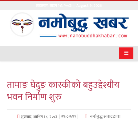
आइतबार
,
साउन
२४
,
२०८३
| August 9, 2026
गृहपृष्ठ
सङ्घीय
समाचार
☰
राजनीति
प्रवास
तामाङ घेदुङ कास्कीको बहुउद्देश्यीय
अर्थवाणिज्य
भवन निर्माण शुरु
खेलकुद
| २१:०२:१९ |
नमोबुद्ध संवाददाता
शुक्रबार, आश्विन १८, २०८१
अन्तराष्ट्रिय
कला