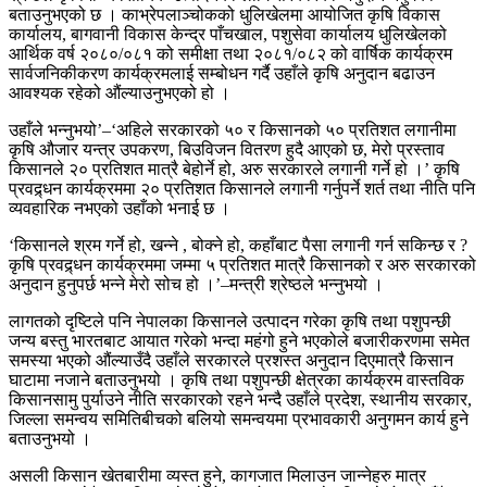
बताउनुभएको छ । काभ्रेपलाञ्चोकको धुलिखेलमा आयोजित कृषि विकास
कार्यालय, बागवानी विकास केन्द्र पाँचखाल, पशुसेवा कार्यालय धुलिखेलको
आर्थिक वर्ष २०८०/०८१ को समीक्षा तथा २०८१/०८२ को वार्षिक कार्यक्रम
सार्वजनिकीकरण कार्यक्रमलाई सम्बोधन गर्दै उहाँले कृषि अनुदान बढाउन
आवश्यक रहेको औंल्याउनुभएको हो ।
उहाँले भन्नुभयो’–‘अहिले सरकारको ५० र किसानको ५० प्रतिशत लगानीमा
कृषि औजार यन्त्र उपकरण, बिउविजन वितरण हुदै आएको छ, मेरो प्रस्ताव
किसानले २० प्रतिशत मात्रै बेहोर्ने हो, अरु सरकारले लगानी गर्ने हो ।’ कृषि
प्रवद्र्धन कार्यक्रममा २० प्रतिशत किसानले लगानी गर्नुपर्ने शर्त तथा नीति पनि
व्यवहारिक नभएको उहाँको भनाई छ ।
‘किसानले श्रम गर्ने हो, खन्ने , बोक्ने हो, कहाँबाट पैसा लगानी गर्न सकिन्छ र ?
कृषि प्रवद्र्धन कार्यक्रममा जम्मा ५ प्रतिशत मात्रै किसानको र अरु सरकारको
अनुदान हुनुपर्छ भन्ने मेरो सोच हो ।’–मन्त्री श्रेष्ठले भन्नुभयो ।
लागतको दृष्टिले पनि नेपालका किसानले उत्पादन गरेका कृषि तथा पशुपन्छी
जन्य बस्तु भारतबाट आयात गरेको भन्दा महंगो हुने भएकोले बजारीकरणमा समेत
समस्या भएको औंल्याउँदै उहाँले सरकारले प्रशस्त अनुदान दिएमात्रै किसान
घाटामा नजाने बताउनुभयो । कृषि तथा पशुपन्छी क्षेत्रका कार्यक्रम वास्तविक
किसानसामु पुर्याउने नीति सरकारको रहने भन्दै उहाँले प्रदेश, स्थानीय सरकार,
जिल्ला समन्वय समितिबीचको बलियो समन्वयमा प्रभावकारी अनुगमन कार्य हुने
बताउनुभयो ।
असली किसान खेतबारीमा व्यस्त हुने, कागजात मिलाउन जान्नेहरु मात्र