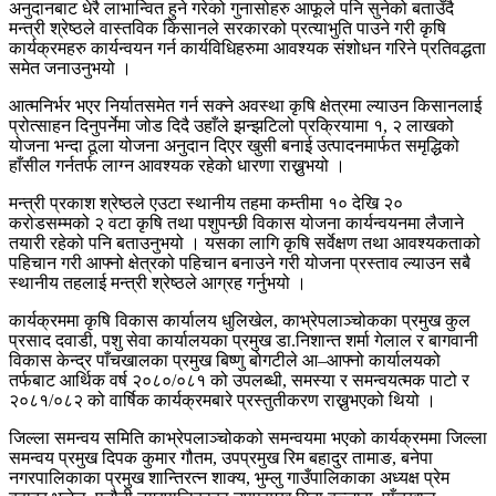
अनुदानबाट धेरै लाभान्वित हुने गरेको गुनासोहरु आफूले पनि सुनेको बताउँदै
मन्त्री श्रेष्ठले वास्तविक किसानले सरकारको प्रत्याभुति पाउने गरी कृषि
कार्यक्रमहरु कार्यन्वयन गर्न कार्यविधिहरुमा आवश्यक संशोधन गरिने प्रतिवद्धता
समेत जनाउनुभयो ।
आत्मनिर्भर भएर निर्यातसमेत गर्न सक्ने अवस्था कृषि क्षेत्रमा ल्याउन किसानलाई
प्रोत्साहन दिनुपर्नेमा जोड दिदै उहाँले झन्झटिलो प्रक्रियामा १, २ लाखको
योजना भन्दा ठूला योजना अनुदान दिएर खुसी बनाई उत्पादनमार्फत समृद्धिको
हाँसील गर्नतर्फ लाग्न आवश्यक रहेको धारणा राख्नुभयो ।
मन्त्री प्रकाश श्रेष्ठले एउटा स्थानीय तहमा कम्तीमा १० देखि २०
करोडसम्मको २ वटा कृषि तथा पशुपन्छी विकास योजना कार्यन्वयनमा लैजाने
तयारी रहेको पनि बताउनुभयो । यसका लागि कृषि सर्वेक्षण तथा आवश्यकताको
पहिचान गरी आफ्नो क्षेत्रको पहिचान बनाउने गरी योजना प्रस्ताव ल्याउन सबै
स्थानीय तहलाई मन्त्री श्रेष्ठले आग्रह गर्नुभयो ।
कार्यक्रममा कृषि विकास कार्यालय धुलिखेल, काभ्रेपलाञ्चोकका प्रमुख कुल
प्रसाद दवाडी, पशु सेवा कार्यालयका प्रमुख डा.निशान्त शर्मा गेलाल र बागवानी
विकास केन्द्र पाँचखालका प्रमुख बिष्णु बोगटीले आ–आफ्नो कार्यालयको
तर्फबाट आर्थिक वर्ष २०८०/०८१ को उपलब्धी, समस्या र समन्वयत्मक पाटो र
२०८१/०८२ को वार्षिक कार्यक्रमबारे प्रस्तुतीकरण राख्नुभएको थियो ।
जिल्ला समन्वय समिति काभ्रेपलाञ्चोकको समन्वयमा भएको कार्यक्रममा जिल्ला
समन्वय प्रमुख दिपक कुमार गौतम, उपप्रमुख रिम बहादुर तामाङ, बनेपा
नगरपालिकाका प्रमुख शान्तिरत्न शाक्य, भुम्लु गाउँपालिकाका अध्यक्ष प्रेम