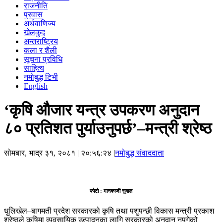
राजनीति
प्रवास
अर्थवाणिज्य
खेलकुद
अन्तराष्ट्रिय
कला र शैली
सूचना प्रविधि
साहित्य
नमोबुद्ध टिभी
English
‘कृषि औजार यन्त्र उपकरण अनुदान
८० प्रतिशत पुर्याउनुपर्छ’–मन्त्री श्रेष्ठ
सोमबार, भाद्र ३१, २०८१
| २०:५६:२४ |
नमोबुद्ध संवाददाता
फोटो : मानकाजी सुवाल
धुलिखेल–बागमती प्रदेश सरकारको कृषि तथा पशुपन्छी विकास मन्त्री प्रकाश
श्रेष्ठले कृषिमा व्यवसायिक उत्पादनका लागि सरकारको अनुदान नपुगेको