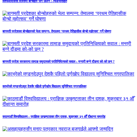
विश्वआदिवासी दिवसमा बोन्बोहरु पनि उर्लिने !-भिडियोसहित
बागमती प्रदेशका बोन्बोहरुको भेला सम्पन्न: तेमालमा ‘प्रथम ऐतिहासीक बोन्बो महोत्सव’ गर्ने घोषणा
बागमती प्रदेश सरकारमा तामाङ समुदायको प्रतिनिधित्वको सवाल : मन्त्री बन्ने दौडमा को‐को छन् ?
काभ्रेको मण्डनदेउपुर देशकै पहिलो पूर्णखोप विद्यालय सुनिश्चित नगरपालिका
काठमाडौं विश्वविद्यालय : प्राज्ञिक उत्कृष्टताका तीन दशक, शुक्रबार ३१ औँ दीक्षान्त समारोह