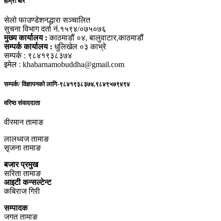
हाम्रो बारे
सेलो फाउण्डेशनद्धारा सञ्चालित
सुचना विभाग दर्ता नं.१५९४/०७५०७६
मुख्य कार्यालय :
काठमाडौं ०४, बालुवाटार,काठमाडौं
सम्पर्क कार्यालय :
धुलिखेल ०३ काभ्रे
सम्पर्क : ९८४१९३८३७४
इमेल : khabarnamobuddha@gmail.com
सम्पर्क/ विज्ञापनको लागि-९८४१९३८३७४,९८४९५७९४९४
वरिष्ठ संवाददाता
वीरमान तामाङ
लालध्वज तामाङ
सृजना तामाङ
बजार प्रमुख
सरिता तामाङ
आइटी कन्सल्टेन्ट
कबिराज गिरी
सम्पादक
जगत तामाङ