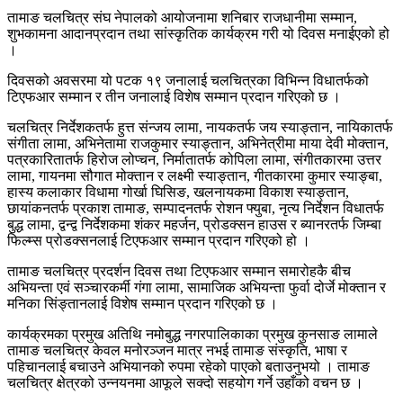
तामाङ चलचित्र संघ नेपालको आयोजनामा शनिबार राजधानीमा सम्मान,
शुभकामना आदानप्रदान तथा सांस्कृतिक कार्यक्रम गरी यो दिवस मनाईएको हो
।
दिवसको अवसरमा यो पटक १९ जनालाई चलचित्रका विभिन्न विधातर्फको
टिएफआर सम्मान र तीन जनालाई विशेष सम्मान प्रदान गरिएको छ ।
चलचित्र निर्देशकतर्फ हुत्त संन्जय लामा, नायकतर्फ जय स्याङ्तान, नायिकातर्फ
संगीता लामा, अभिनेतामा राजकुमार स्याङ्तान, अभिनेत्रीमा माया देवी मोक्तान,
पत्रकारितातर्फ हिरोज लोप्चन, निर्मातातर्फ कोपिला लामा, संगीतकारमा उत्तर
लामा, गायनमा सौगात मोक्तान र लक्ष्मी स्याङ्तान, गीतकारमा कुमार स्याङ्बा,
हास्य कलाकार विधामा गोर्खा घिसिङ, खलनायकमा विकाश स्याङ्तान,
छायांकनतर्फ प्रकाश तामाङ, सम्पादनतर्फ रोशन फ्युबा, नृत्य निर्देशन विधातर्फ
बुद्ध लामा, द्वन्द्व निर्देशकमा शंकर महर्जन, प्रोडक्सन हाउस र ब्यानरतर्फ जिम्बा
फिल्म्स प्रोडक्सनलाई टिएफआर सम्मान प्रदान गरिएको हो ।
तामाङ चलचित्र प्रदर्शन दिवस तथा टिएफआर सम्मान समारोहकै बीच
अभियन्ता एवं सञ्चारकर्मी गंगा लामा, सामाजिक अभियन्ता फुर्वा दोर्जे मोक्तान र
मनिका सिंङ्तानलाई विशेष सम्मान प्रदान गरिएको छ ।
कार्यक्रमका प्रमुख अतिथि नमोबुद्ध नगरपालिकाका प्रमुख कुनसाङ लामाले
तामाङ चलचित्र केवल मनोरञ्जन मात्र नभई तामाङ संस्कृति, भाषा र
पहिचानलाई बचाउने अभियानको रुपमा रहेको पाएको बताउनुभयो । तामाङ
चलचित्र क्षेत्रको उन्नयनमा आफूले सक्दो सहयोग गर्ने उहाँको वचन छ ।