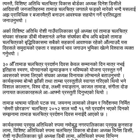
त्यस्तै, विशिष्ट अतिथि चलचित्र विकास बोर्डका अध्यक्ष दिनेश डिसीले
आदिवासी जनजातिहरुमा तामाङ चलचित्र जगतले फड्को मारेको भन्दै यसलाई
अझ प्राविधिक र बजारमैत्री बनाउन आवश्यक सहयोग गर्ने प्रतिवद्धता
जनाउनुभयो ।
अर्का विशिष्ट अतिथि रोशी गाउँपालिकाका पूर्व अध्यक्ष एवं तामाङ चलचित्र
संघका संरक्षक डीबी मोक्तानले अनेक संघर्षका बीच अघि बढेको तामाङ
चलचित्रको बृद्धिविकासमा सबैको सहकार्य आवश्यक रहेको औंल्याउदै यस
दिवसले समुदायको एकता र सहकार्य भाव जगाउन भुमिका खेल्ने विश्वास व्यक्त
गर्नुभयो ।
३० औँ तामाङ चलचित्र प्रदर्शन दिवस केवल सम्मानको दिन मात्र नभई
इतिहास स्मरण, योगदानको मूल्याङ्कन र भविष्यको योजना प्रस्तुत गर्ने
अवसरको रुपमा लिएको संघका अध्यक्ष विनायक लोप्चनले बताउनुभयो ।
कार्यक्रममा बोन्बो झाँकी तथा ताम्बा प्रस्तुतीले स्वागत गरिएको थियो भने
विशाल काल्तान, विश्व दोङ, लक्ष्मी स्याङ्तान, काजल तामाङ, संगीता दोङ
लगायत कलाकारहरूले आ–आफ्नो प्रस्तुती दिनुभएको थियो ।
तामाङ भाषामा पहिलो पटक स्व. जयनन्द लामाको लेखन र निर्देशनमा निर्मित
‘सेमरी छोरङान’ चलचित्र २०५२ साल भदौ १६ गते प्रदर्शन भएको दिनको
सम्झनामा तामाङ चलचित्र प्रर्दशन दिवस मनाईदै आएको छ ।
कार्यक्रममा प्रमुख अतिथिको रुपमा नमोबुद्ध नगरपालिकाका प्रमुख कुनसाङ
लामा, विशिष्ट अतिथिको रुपमा चलचित्र विकास बोर्डका अध्यक्ष दिनेश डिसी,
रोशी गाउँपालिकाका पूर्व अध्यक्ष डिबी लामा, अतिथिको रुपमा विभिन्न