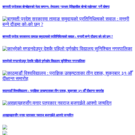
बागमती प्रदेशका बोन्बोहरुको भेला सम्पन्न: तेमालमा ‘प्रथम ऐतिहासीक बोन्बो महोत्सव’ गर्ने घोषणा
बागमती प्रदेश सरकारमा तामाङ समुदायको प्रतिनिधित्वको सवाल : मन्त्री बन्ने दौडमा को‐को छन् ?
काभ्रेको मण्डनदेउपुर देशकै पहिलो पूर्णखोप विद्यालय सुनिश्चित नगरपालिका
काठमाडौं विश्वविद्यालय : प्राज्ञिक उत्कृष्टताका तीन दशक, शुक्रबार ३१ औँ दीक्षान्त समारोह
असहायहरुसँग मनाए पत्रकार नवराज बजगाईले आफ्नो जन्मदिन