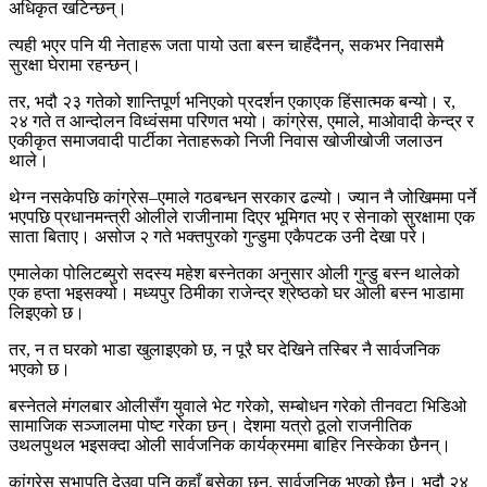
अधिकृत खटिन्छन्।
त्यही भएर पनि यी नेताहरू जता पायो उता बस्न चाहँदैनन्, सकभर निवासमै
सुरक्षा घेरामा रहन्छन्।
तर, भदौ २३ गतेको शान्तिपूर्ण भनिएको प्रदर्शन एकाएक हिंसात्मक बन्यो। र,
२४ गते त आन्दोलन विध्वंसमा परिणत भयो। कांग्रेस, एमाले, माओवादी केन्द्र र
एकीकृत समाजवादी पार्टीका नेताहरूको निजी निवास खोजीखोजी जलाउन
थाले।
थेग्न नसकेपछि कांग्रेस–एमाले गठबन्धन सरकार ढल्यो। ज्यान नै जोखिममा पर्ने
भएपछि प्रधानमन्त्री ओलीले राजीनामा दिएर भूमिगत भए र सेनाको सुरक्षामा एक
साता बिताए। असोज २ गते भक्तपुरको गुन्डुमा एकैपटक उनी देखा परे।
एमालेका पोलिटब्युरो सदस्य महेश बस्नेतका अनुसार ओली गुन्डु बस्न थालेको
एक हप्ता भइसक्यो। मध्यपुर ठिमीका राजेन्द्र श्रेष्ठको घर ओली बस्न भाडामा
लिइएको छ।
तर, न त घरको भाडा खुलाइएको छ, न पूरै घर देखिने तस्बिर नै सार्वजनिक
भएको छ।
बस्नेतले मंगलबार ओलीसँग युवाले भेट गरेको, सम्बोधन गरेको तीनवटा भिडिओ
सामाजिक सञ्जालमा पोष्ट गरेका छन्। देशमा यत्रो ठूलो राजनीतिक
उथलपुथल भइसक्दा ओली सार्वजनिक कार्यक्रममा बाहिर निस्केका छैनन्।
कांग्रेस सभापति देउवा पनि कहाँ बसेका छन्, सार्वजनिक भएको छैन। भदौ २४