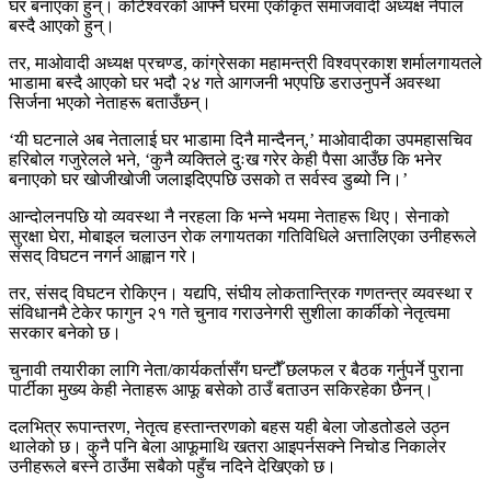
घर बनाएका हुन्। कोटेश्वरको आफ्नै घरमा एकीकृत समाजवादी अध्यक्ष नेपाल
बस्दै आएको हुन्।
तर, माओवादी अध्यक्ष प्रचण्ड, कांग्रेसका महामन्त्री विश्वप्रकाश शर्मालगायतले
भाडामा बस्दै आएको घर भदौ २४ गते आगजनी भएपछि डराउनुपर्ने अवस्था
सिर्जना भएको नेताहरू बताउँछन्।
‘यी घटनाले अब नेतालाई घर भाडामा दिनै मान्दैनन्,’ माओवादीका उपमहासचिव
हरिबोल गजुरेलले भने, ‘कुनै व्यक्तिले दुःख गरेर केही पैसा आउँछ कि भनेर
बनाएको घर खोजीखोजी जलाइदिएपछि उसको त सर्वस्व डुब्यो नि।’
आन्दोलनपछि यो व्यवस्था नै नरहला कि भन्ने भयमा नेताहरू थिए। सेनाको
सुरक्षा घेरा, मोबाइल चलाउन रोक लगायतका गतिविधिले अत्तालिएका उनीहरूले
संसद् विघटन नगर्न आह्वान गरे।
तर, संसद् विघटन रोकिएन। यद्यपि, संघीय लोकतान्त्रिक गणतन्त्र व्यवस्था र
संविधानमै टेकेर फागुन २१ गते चुनाव गराउनेगरी सुशीला कार्कीको नेतृत्वमा
सरकार बनेको छ।
चुनावी तयारीका लागि नेता/कार्यकर्तासँग घन्टौँ छलफल र बैठक गर्नुपर्ने पुराना
पार्टीका मुख्य केही नेताहरू आफू बसेको ठाउँ बताउन सकिरहेका छैनन्।
दलभित्र रूपान्तरण, नेतृत्व हस्तान्तरणको बहस यही बेला जोडतोडले उठ्न
थालेको छ। कुनै पनि बेला आफूमाथि खतरा आइपर्नसक्ने निचोड निकालेर
उनीहरूले बस्ने ठाउँमा सबैको पहुँच नदिने देखिएको छ।