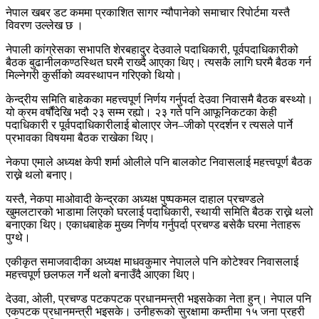
नेपाल खबर डट कममा प्रकाशित सागर न्यौपानेको समाचार रिपोर्टमा यस्तै
विवरण उल्लेख छ ।
नेपाली कांग्रेसका सभापति शेरबहादुर देउवाले पदाधिकारी, पूर्वपदाधिकारीको
बैठक बुढानीलकण्ठस्थित घरमै राख्दै आएका थिए। त्यसकै लागि घरमै बैठक गर्न
मिल्नेगरी कुर्सीको व्यवस्थापन गरिएको थियो।
केन्द्रीय समिति बाहेकका महत्त्वपूर्ण निर्णय गर्नुपर्दा देउवा निवासमै बैठक बस्थ्यो।
यो क्रम वर्षौंदेखि भदौ २३ सम्म रह्यो। २३ गते पनि आफूनिकटका केही
पदाधिकारी र पूर्वपदाधिकारीलाई बोलाएर जेन–जीको प्रदर्शन र त्यसले पार्ने
प्रभावका विषयमा बैठक राखेका थिए।
नेकपा एमाले अध्यक्ष केपी शर्मा ओलीले पनि बालकोट निवासलाई महत्त्वपूर्ण बैठक
राख्ने थलो बनाए।
यस्तै, नेकपा माओवादी केन्द्रका अध्यक्ष पुष्पकमल दाहाल प्रचण्डले
खुमलटारको भाडामा लिएको घरलाई पदाधिकारी, स्थायी समिति बैठक राख्ने थलो
बनाएका थिए। एकाधबाहेक मुख्य निर्णय गर्नुपर्दा प्रचण्ड बसेकै घरमा नेताहरू
पुग्थे।
एकीकृत समाजवादीका अध्यक्ष माधवकुमार नेपालले पनि कोटेश्वर निवासलाई
महत्त्वपूर्ण छलफल गर्ने थलो बनाउँदै आएका थिए।
देउवा, ओली, प्रचण्ड पटकपटक प्रधानमन्त्री भइसकेका नेता हुन्। नेपाल पनि
एकपटक प्रधानमन्त्री भइसके। उनीहरूको सुरक्षामा कम्तीमा १५ जना प्रहरी