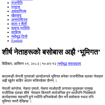
राजनीति
प्रवास
अर्थवाणिज्य
खेलकुद
अन्तराष्ट्रिय
कला र शैली
सूचना प्रविधि
साहित्य
नमोबुद्ध टिभी
English
शीर्ष नेताहरूको बसोबास अझै ‘भूमिगत’
बिहिबार, आश्विन ०९, २०८२
| १०:४९:१२ |
नमोबुद्ध संवाददाता
काठमाडौं-जेनजी पुस्ताको आन्दोलनले भुमिगत बनेका राजनीतिक दलका नेताहरु
अझै खुलेर बाहिर आउन सकिरहेका छैनन् ।
नेपाली कांग्रेस, नेकपा एमाले, नेकपा माओवादी लगायत मुलुकका प्रमुख
राजीतिक दलका शीर्ष नेताहरु बिस्तारै सार्वजनिक हुन थालेपनि निर्धक्कले
कार्यक्रममा सहभागि हुने स्थीति बनिसकेको छैन भने बसोबास स्थल पनि
भुमिगत जस्तै देखिन्छ ।