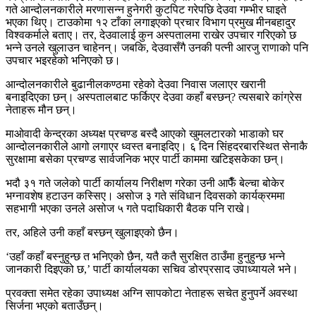
गते आन्दोलनकारीले मरणासन्न हुनेगरी कुटपिट गरेपछि देउवा गम्भीर घाइते
भएका थिए। टाउकोमा १२ टाँका लगाइएको प्रचार विभाग प्रमुख मीनबहादुर
विश्वकर्माले बताए। तर, देउवालाई कुन अस्पतालमा राखेर उपचार गरिएको छ
भन्ने उनले खुलाउन चाहेनन्। जबकि, देउवासँगै उनकी पत्नी आरजु राणाको पनि
उपचार भइरहेको भनिएको छ।
आन्दोलनकारीले बुढानीलकण्ठमा रहेको देउवा निवास जलाएर खरानी
बनाइदिएका छन्। अस्पतालबाट फर्किएर देउवा कहाँ बस्छन्? त्यसबारे कांग्रेस
नेताहरू मौन छन्।
माओवादी केन्द्रका अध्यक्ष प्रचण्ड बस्दै आएको खुमलटारको भाडाको घर
आन्दोलनकारीले आगो लगाएर ध्वस्त बनाइदिए। ६ दिन सिंहदरबारस्थित सेनाकै
सुरक्षामा बसेका प्रचण्ड सार्वजनिक भएर पार्टी काममा खटिइसकेका छन्।
भदौ ३१ गते जलेको पार्टी कार्यालय निरीक्षण गरेका उनी आफैँ बेल्चा बोकेर
भग्नावशेष हटाउन कस्सिए। असोज ३ गते संविधान दिवसको कार्यक्रममा
सहभागी भएका उनले असोज ५ गते पदाधिकारी बैठक पनि राखे।
तर, अहिले उनी कहाँ बस्छन् खुलाइएको छैन।
‘उहाँ कहाँ बस्नुहुन्छ त भनिएको छैन, यतै कतै सुरक्षित ठाउँमा हुनुहुन्छ भन्ने
जानकारी दिइएको छ,’ पार्टी कार्यालयका सचिव डोरप्रसाद उपाध्यायले भने।
प्रवक्ता समेत रहेका उपाध्यक्ष अग्नि सापकोटा नेताहरू सचेत हुनुपर्ने अवस्था
सिर्जना भएको बताउँछन्।