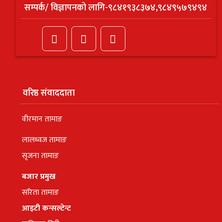
सम्पर्क/ विज्ञापनको लागि-९८४१९३८३७४,९८४९५७९४९४
वरिष्ठ संवाददाता
वीरमान तामाङ
लालध्वज तामाङ
सृजना तामाङ
बजार प्रमुख
सरिता तामाङ
आइटी कन्सल्टेन्ट