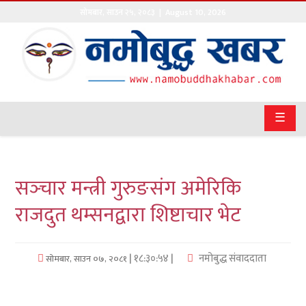
सोमबार
,
साउन
२५
,
२०८३
| August 10, 2026
गृहपृष्ठ
सङ्घीय
समाचार
☰
राजनीति
प्रवास
सञ्‍चार मन्त्री गुरुङसंग अमेरिकि
अर्थवाणिज्य
राजदुत थम्सनद्वारा शिष्टाचार भेट
खेलकुद
| १८:३०:५४ |
नमोबुद्ध संवाददाता
सोमबार, साउन ०७, २०८१
अन्तराष्ट्रिय
कला