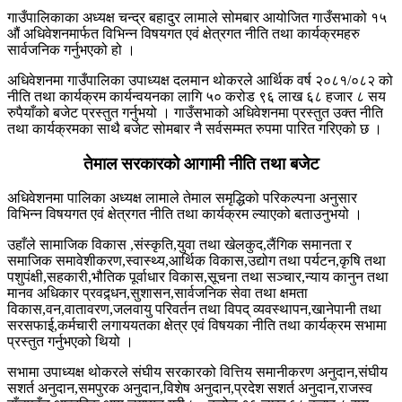
गाउँपालिकाका अध्यक्ष चन्द्र बहादुर लामाले सोमबार आयोजित गाउँसभाको १५
औं अधिवेशनमार्फत विभिन्न विषयगत एवं क्षेत्रगत नीति तथा कार्यक्रमहरु
सार्वजनिक गर्नुभएको हो ।
अधिवेशनमा गाउँपालिका उपाध्यक्ष दलमान थोकरले आर्थिक वर्ष २०८१/०८२ को
नीति तथा कार्यक्रम कार्यन्वयनका लागि ५० करोड ९६ लाख ६८ हजार ८ सय
रुपैयाँको बजेट प्रस्तुत गर्नुभयो । गाउँसभाको अधिवेशनमा प्रस्तुत उक्त नीति
तथा कार्यक्रमका साथै बजेट सोमबार नै सर्वसम्मत रुपमा पारित गरिएको छ ।
तेमाल सरकारको आगामी नीति तथा बजेट
अधिवेशनमा पालिका अध्यक्ष लामाले तेमाल समृद्धिको परिकल्पना अनुसार
विभिन्न विषयगत एवं क्षेत्रगत नीति तथा कार्यक्रम ल्याएको बताउनुभयो ।
उहाँले सामाजिक विकास ,संस्कृति,युवा तथा खेलकुद,लैंगिक समानता र
समाजिक समावेशीकरण,स्वास्थ्य,आर्थिक विकास,उद्योग तथा पर्यटन,कृषि तथा
पशुपंक्षी,सहकारी,भौतिक पूर्वाधार विकास,सूचना तथा सञ्चार,न्याय कानुन तथा
मानव अधिकार प्रवद्र्धन,सुशासन,सार्वजनिक सेवा तथा क्षमता
विकास,वन,वातावरण,जलवायु परिवर्तन तथा विपद् व्यवस्थापन,खानेपानी तथा
सरसफाई,कर्मचारी लगाययतका क्षेत्र एवं विषयका नीति तथा कार्यक्रम सभामा
प्रस्तुत गर्नुभएको थियो ।
सभामा उपाध्यक्ष थोकरले संघीय सरकारको वित्तिय समानीकरण अनुदान,संघीय
सशर्त अनुदान,समपुरक अनुदान,विशेष अनुदान,प्रदेश सशर्त अनुदान,राजस्व