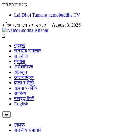
TRENDING :
Lal Dhoj Tamang
namobuddha TV
शनिबार
,
साउन
२३
,
२०८३
| August 8, 2026
×
गृहपृष्ठ
सङ्घीय समाचार
राजनीति
प्रवास
अर्थवाणिज्य
खेलकुद
अन्तराष्ट्रिय
कला र शैली
सूचना प्रविधि
साहित्य
नमोबुद्ध टिभी
English
☰
गृहपृष्ठ
सङ्घीय समाचार