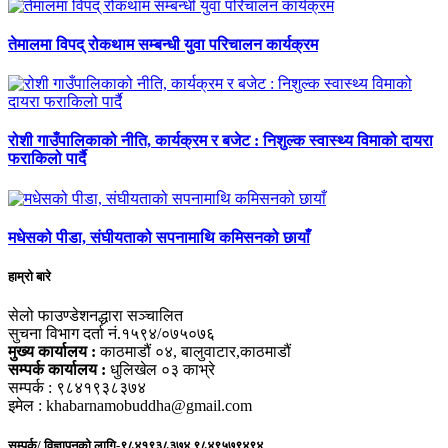
तेमालमा विपद् रोकथाम सम्बन्धी युवा परिचालन कार्यक्रम
रोशी गाउँपालिकाको नीति, कार्यक्रम र बजेट : निशुल्क स्वास्थ्य विमाको दायरा
फराकिलो पार्दै
मधेसको पीडा, संघीयताको सपनामाथि कमिसनको छायाँ
हाम्रो बारे
सेलो फाउण्डेशनद्धारा सञ्चालित
सुचना विभाग दर्ता नं.१५९४/०७५०७६
मुख्य कार्यालय :
काठमाडौं ०४, बालुवाटार,काठमाडौं
सम्पर्क कार्यालय :
धुलिखेल ०३ काभ्रे
सम्पर्क : ९८४१९३८३७४
इमेल : khabarnamobuddha@gmail.com
सम्पर्क/ विज्ञापनको लागि-९८४१९३८३७४,९८४९५७९४९४