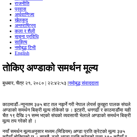
राजनीति
प्रवास
अर्थवाणिज्य
खेलकुद
अन्तराष्ट्रिय
कला र शैली
सूचना प्रविधि
साहित्य
नमोबुद्ध टिभी
English
तोकिए अण्डाको समर्थन मूल्य
बुधबार, चैत्र २१, २०८०
| २२:४२:५३ |
नमोबुद्ध संवाददाता
काठमाडौं–न्युनतम ३७५ बाट तल नझर्ने गरी नेपाल लेयर्स कुखुरा पालक संघले
अण्डाको समर्थन बिक्री मूल्य तोकेको छ । इटहरी, धनगढी र काठमाडौंमा यही
चैत १९ देखि २१ सम्म भएको संघको व्यवसायी भेलाले अण्डाको समर्थन बिक्री
मूल्य तय गरेको हो ।
नयाँ समर्थन मूल्यअनुसार मध्यम (मिडियम) अण्डा प्रति क्रेटको मूल्य ३७५
रूपैयाँ तोकिएको छ । त्यस्तै, ठूलो अण्डा प्रति क्रेटको मूल्य ३९० रूपैयाँ र