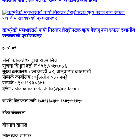
मधेसको पीडा, संघीयताको सपनामाथि कमिसनको छायाँ
काभ्रेको महाभारतले पायो निरन्तर तेस्रोपटक शून्य बेरुजू बन्न सफल स्थानीय
सरकारको प्रशंसापत्र
हाम्रो बारे
सेलो फाउण्डेशनद्धारा सञ्चालित
सुचना विभाग दर्ता नं.१५९४/०७५०७६
मुख्य कार्यालय :
काठमाडौं ०४, बालुवाटार,काठमाडौं
सम्पर्क कार्यालय :
धुलिखेल ०३ काभ्रे
सम्पर्क : ९८४१९३८३७४
इमेल : khabarnamobuddha@gmail.com
सम्पर्क/ विज्ञापनको लागि-९८४१९३८३७४,९८४९५७९४९४
वरिष्ठ संवाददाता
वीरमान तामाङ
लालध्वज तामाङ