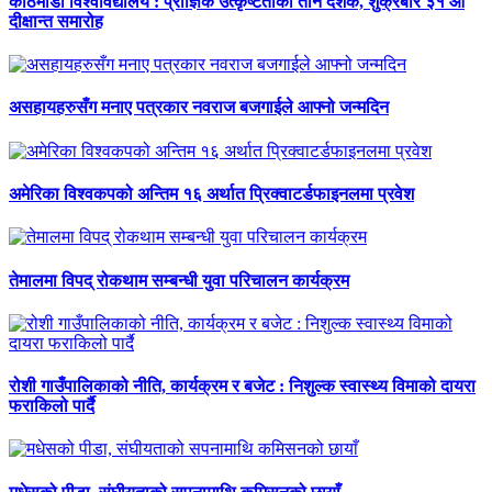
काठमाडौं विश्वविद्यालय : प्राज्ञिक उत्कृष्टताका तीन दशक, शुक्रबार ३१ औँ
दीक्षान्त समारोह
असहायहरुसँग मनाए पत्रकार नवराज बजगाईले आफ्नो जन्मदिन
अमेरिका विश्वकपको अन्तिम १६ अर्थात प्रिक्वाटर्डफाइनलमा प्रवेश
तेमालमा विपद् रोकथाम सम्बन्धी युवा परिचालन कार्यक्रम
रोशी गाउँपालिकाको नीति, कार्यक्रम र बजेट : निशुल्क स्वास्थ्य विमाको दायरा
फराकिलो पार्दै