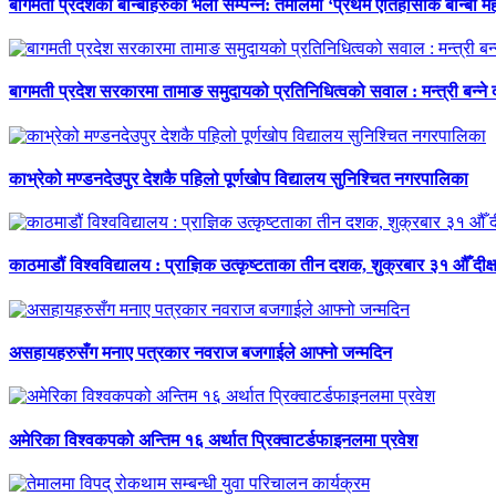
बागमती प्रदेशका बोन्बोहरुको भेला सम्पन्न: तेमालमा ‘प्रथम ऐतिहासीक बोन्बो महो
बागमती प्रदेश सरकारमा तामाङ समुदायको प्रतिनिधित्वको सवाल : मन्त्री बन्ने
काभ्रेको मण्डनदेउपुर देशकै पहिलो पूर्णखोप विद्यालय सुनिश्चित नगरपालिका
काठमाडौं विश्वविद्यालय : प्राज्ञिक उत्कृष्टताका तीन दशक, शुक्रबार ३१ औँ दीक्
असहायहरुसँग मनाए पत्रकार नवराज बजगाईले आफ्नो जन्मदिन
अमेरिका विश्वकपको अन्तिम १६ अर्थात प्रिक्वाटर्डफाइनलमा प्रवेश