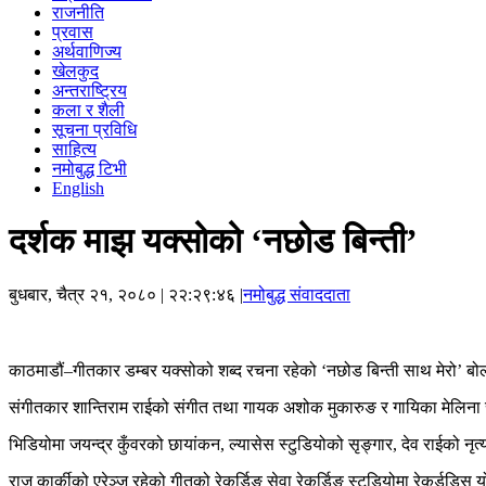
राजनीति
प्रवास
अर्थवाणिज्य
खेलकुद
अन्तराष्ट्रिय
कला र शैली
सूचना प्रविधि
साहित्य
नमोबुद्ध टिभी
English
दर्शक माझ यक्सोको ‘नछोड बिन्ती’
बुधबार, चैत्र २१, २०८०
| २२:२९:४६ |
नमोबुद्ध संवाददाता
काठमाडौं–गीतकार डम्बर यक्सोको शब्द रचना रहेको ‘नछोड बिन्ती साथ मेरो’ बोल
संगीतकार शान्तिराम राईको संगीत तथा गायक अशोक मुकारुङ र गायिका मेलिना
भिडियोमा जयन्द्र कुँवरको छायांकन, ल्यासेस स्टुडियोको सृङ्गार, देव राईको नृत
राजु कार्कीको एरेञ्ज रहेको गीतको रेकर्डिङ सेवा रेकर्डिङ स्टुडियोमा रेकर्डडिस य