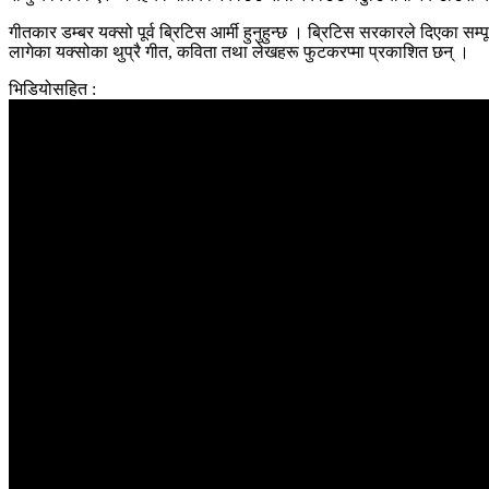
गीतकार डम्बर यक्सो पूर्व ब्रिटिस आर्मी हुनुहुन्छ । ब्रिटिस सरकारले दिएका सम
लागेका यक्सोका थुप्रै गीत, कविता तथा लेखहरू फुटकरप्मा प्रकाशित छन् ।
भिडियोसहित :