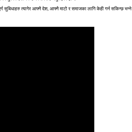
्पूर्ण सुबिधाहरु त्यागेर आफ्नै देश, आफ्नै माटो र समाजका लागि केही गर्न सकिन्