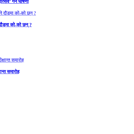
त्सव’ गर्ने घोषणा
 दौडमा को‐को छन् ?
षान्त समारोह