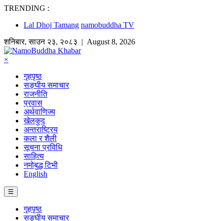
TRENDING :
Lal Dhoj Tamang
namobuddha TV
शनिबार
,
साउन
२३
,
२०८३
| August 8, 2026
×
गृहपृष्ठ
सङ्घीय समाचार
राजनीति
प्रवास
अर्थवाणिज्य
खेलकुद
अन्तराष्ट्रिय
कला र शैली
सूचना प्रविधि
साहित्य
नमोबुद्ध टिभी
English
☰
गृहपृष्ठ
सङ्घीय समाचार