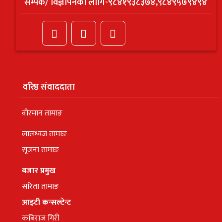
सम्पर्क/ विज्ञापनको लागि-९८४१९३८३७४,९८४९५७९४९४
वरिष्ठ संवाददाता
वीरमान तामाङ
लालध्वज तामाङ
सृजना तामाङ
बजार प्रमुख
सरिता तामाङ
आइटी कन्सल्टेन्ट
कबिराज गिरी