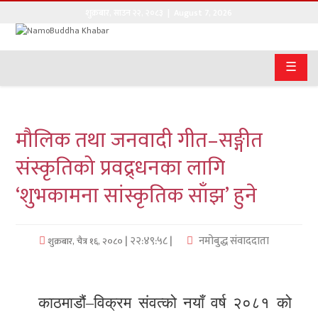
शुक्रबार
,
साउन
२२
,
२०८३
| August 7, 2026
गृहपृष्ठ
☰
सङ्घीय
समाचार
मौलिक तथा जनवादी गीत–सङ्गीत
राजनीति
संस्कृतिको प्रवद्र्धनका लागि
प्रवास
‘शुभकामना सांस्कृतिक साँझ’ हुने
अर्थवाणिज्य
| २२:४९:५८ |
नमोबुद्ध संवाददाता
शुक्रबार, चैत्र १६, २०८०
खेलकुद
अन्तराष्ट्रिय
काठमाडौं–विक्रम संवत्को नयाँ वर्ष २०८१ को
कला