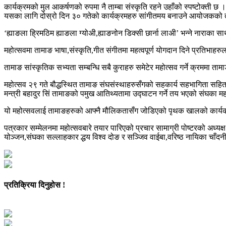
कार्यक्रमको मुल आकर्षणको रुपमा नै ताम्बा संस्कृति रहने उहाँको स्पष्टोक्ती छ ।
यसका लागि दोस्रो दिन ३० गतेको कार्यक्रमहरु सांगीतमय बनाउने आयोजकको 
‘ह्याङला ह्रिमठिम ह्याङला ग्योअी,ह्याङनोन डिक्सी छार्ना लाअी’ भन्ने नाराका 
महोत्सवमा तामाङ भाषा,संस्कृति,गीत संगीतमा महत्वपूर्ण योगदान दिने प्रतिभाहरुल
तामाङ सांस्कृतिक सभ्यता सम्बन्धि सबै कुराहरु समेटेर महोत्सव गर्ने क्रममा त
महोत्सव २९ गते बौद्धस्थित तामाङ संघसंस्थाहरुसँगको सहकार्य सहभागिता सहि
मन्त्री बहादुर सिं तामाङको पमुख आतिथ्यतामा उद्घाटन गर्ने तय भएको संघका 
यो महोत्सवलाई तामाङहरुको आफ्नै मौलिकतासँग जोडिएको पृथक खालको कार्यक्रमक
पत्रकार सम्मेलनमा महोत्सवबारे तयार पारिएको प्रचार सामाग्री पोष्टरको अध्यक्
योञ्जन,संघका सल्लाहकार द्धय विश्व दोङ र सञ्जिव वाईबा,वरिष्ठ नायिका चाँ
प्रतिक्रिया दिनुहोस !