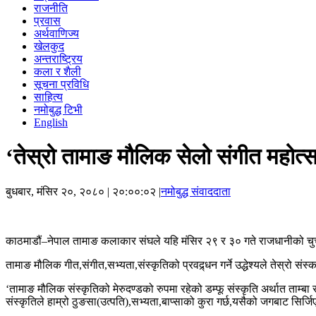
राजनीति
प्रवास
अर्थवाणिज्य
खेलकुद
अन्तराष्ट्रिय
कला र शैली
सूचना प्रविधि
साहित्य
नमोबुद्ध टिभी
English
‘तेस्रो तामाङ मौलिक सेलो संगीत महोत्स
बुधबार, मंसिर २०, २०८०
| २०:००:०२ |
नमोबुद्ध संवाददाता
काठमाडौं–नेपाल तामाङ कलाकार संघले यहि मंसिर २९ र ३० गते राजधानीको चुच्
तामाङ मौलिक गीत,संगीत,सभ्यता,संस्कृतिको प्रवद्र्धन गर्ने उद्धेश्यले तेस्रो
‘तामाङ मौलिक संस्कृतिको मेरुदण्डको रुपमा रहेको डम्फू संस्कृति अर्थात ताम्बा
संस्कृतिले हाम्रो ठुङसा(उत्पति),सभ्यता,बाप्साको कुरा गर्छ,यसैको जगबाट सिर्जिए