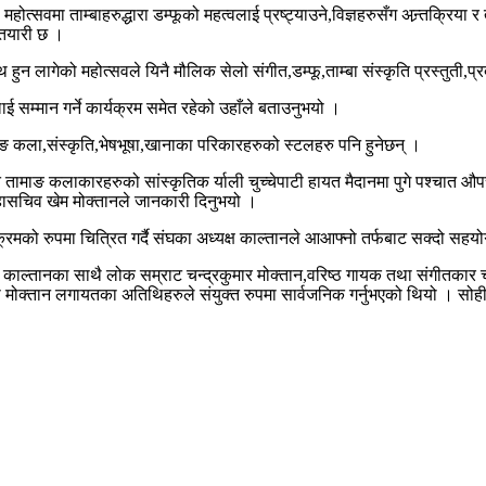
 महोत्सवमा ताम्बाहरुद्धारा डम्फूको महत्वलाई प्रष्ट्याउने,विज्ञहरुसँग अन्र्तक्रिय
तयारी छ ।
साथ हुन लागेको महोत्सवले यिनै मौलिक सेलो संगीत,डम्फू,ताम्बा संस्कृति प्रस्तुत
ाई सम्मान गर्ने कार्यक्रम समेत रहेको उहाँले बताउनुभयो ।
ामाङ कला,संस्कृति,भेषभूषा,खानाका परिकारहरुको स्टलहरु पनि हुनेछन् ।
त तामाङ कलाकारहरुको सांस्कृतिक र्याली चुच्चेपाटी हायत मैदानमा पुगे पश्चा
महासचिव खेम मोक्तानले जानकारी दिनुभयो ।
ो रुपमा चित्रित गर्दै संघका अध्यक्ष काल्तानले आआफ्नो तर्फबाट सक्दो सहयोग ग
ष काल्तानका साथै लोक सम्राट चन्द्रकुमार मोक्तान,वरिष्ठ गायक तथा संगीतकार चन्द
दनी मोक्तान लगायतका अतिथिहरुले संयुक्त रुपमा सार्वजनिक गर्नुभएको थियो । 