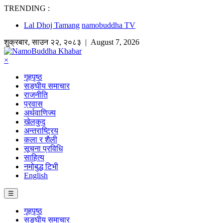
TRENDING :
Lal Dhoj Tamang
namobuddha TV
शुक्रबार
,
साउन
२२
,
२०८३
| August 7, 2026
×
गृहपृष्ठ
सङ्घीय समाचार
राजनीति
प्रवास
अर्थवाणिज्य
खेलकुद
अन्तराष्ट्रिय
कला र शैली
सूचना प्रविधि
साहित्य
नमोबुद्ध टिभी
English
☰
गृहपृष्ठ
सङ्घीय समाचार