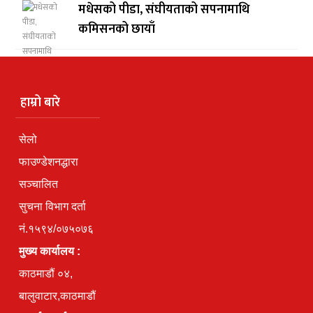
मधेसको पीडा, संघीयताको सपनामाथि
कमिसनको छायाँ
हाम्रो बारे
सेलो
फाउण्डेशनद्धारा
सञ्चालित
सुचना विभाग दर्ता
नं.१५९४/०७५०७६
मुख्य कार्यालय :
काठमाडौं ०४,
बालुवाटार,काठमाडौं