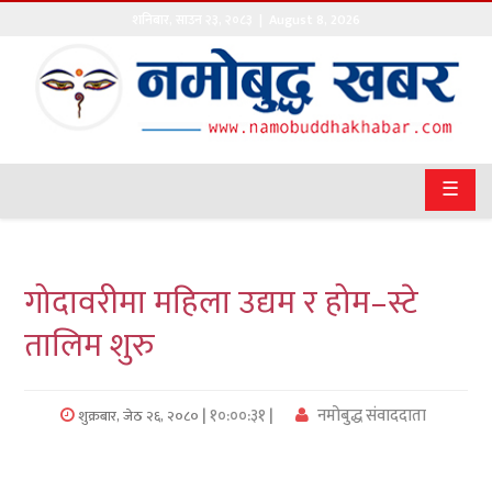
शनिबार
,
साउन
२३
,
२०८३
| August 8, 2026
गृहपृष्ठ
सङ्घीय
समाचार
☰
राजनीति
प्रवास
गोदावरीमा महिला उद्यम र होम–स्टे
अर्थवाणिज्य
तालिम शुरु
खेलकुद
| १०:००:३१ |
नमोबुद्ध संवाददाता
शुक्रबार, जेठ २६, २०८०
अन्तराष्ट्रिय
कला