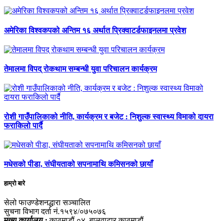
अमेरिका विश्वकपको अन्तिम १६ अर्थात प्रिक्वाटर्डफाइनलमा प्रवेश
तेमालमा विपद् रोकथाम सम्बन्धी युवा परिचालन कार्यक्रम
रोशी गाउँपालिकाको नीति, कार्यक्रम र बजेट : निशुल्क स्वास्थ्य विमाको दायरा
फराकिलो पार्दै
मधेसको पीडा, संघीयताको सपनामाथि कमिसनको छायाँ
हाम्रो बारे
सेलो फाउण्डेशनद्धारा सञ्चालित
सुचना विभाग दर्ता नं.१५९४/०७५०७६
मुख्य कार्यालय :
काठमाडौं ०४, बालुवाटार,काठमाडौं