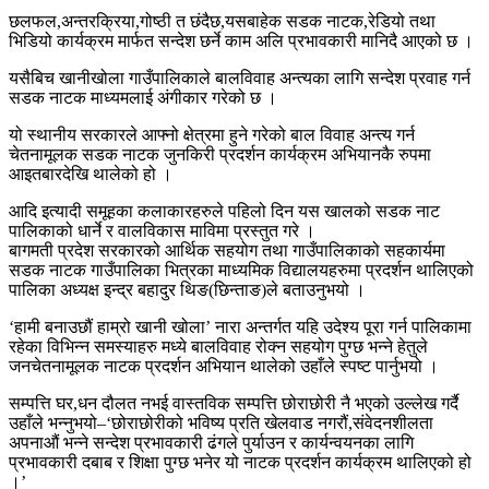
छलफल,अन्तरक्रिया,गोष्ठी त छंदैछ,यसबाहेक सडक नाटक,रेडियो तथा
भिडियो कार्यक्रम मार्फत सन्देश छर्ने काम अलि प्रभावकारी मानिदै आएको छ ।
यसैबिच खानीखोला गाउँपालिकाले बालविवाह अन्त्यका लागि सन्देश प्रवाह गर्न
सडक नाटक माध्यमलाई अंगीकार गरेको छ ।
यो स्थानीय सरकारले आफ्नो क्षेत्रमा हुने गरेको बाल विवाह अन्त्य गर्न
चेतनामूलक सडक नाटक जुनकिरी प्रदर्शन कार्यक्रम अभियानकै रुपमा
आइतबारदेखि थालेको हो ।
आदि इत्यादी समूहका कलाकारहरुले पहिलो दिन यस खालको सडक नाट
पालिकाको धार्ने र वालविकास माविमा प्रस्तुत गरे ।
बागमती प्रदेश सरकारको आर्थिक सहयोग तथा गाउँपालिकाको सहकार्यमा
सडक नाटक गाउँपालिका भित्रका माध्यमिक विद्यालयहरुमा प्रदर्शन थालिएको
पालिका अध्यक्ष इन्द्र बहादुर थिङ(छिन्ताङ)ले बताउनुभयो ।
‘हामी बनाउछौं हाम्रो खानी खोला’ नारा अन्तर्गत यहि उदेश्य पूरा गर्न पालिकामा
रहेका विभिन्न समस्याहरु मध्ये बालविवाह रोक्न सहयोग पुग्छ भन्ने हेतुले
जनचेतनामूलक नाटक प्रदर्शन अभियान थालेको उहाँले स्पष्ट पार्नुभयो ।
सम्पत्ति घर,धन दौलत नभई वास्तविक सम्पत्ति छोराछोरी नै भएको उल्लेख गर्दै
उहाँले भन्नुभयो–‘छोराछोरीको भविष्य प्रति खेलवाड नगरौं,संवेदनशीलता
अपनाऔं भन्ने सन्देश प्रभावकारी ढंगले पुर्याउन र कार्यन्वयनका लागि
प्रभावकारी दबाब र शिक्षा पुग्छ भनेर यो नाटक प्रदर्शन कार्यक्रम थालिएको हो
।’