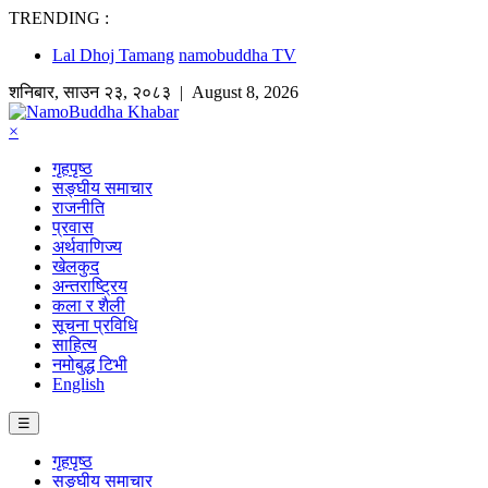
TRENDING :
Lal Dhoj Tamang
namobuddha TV
शनिबार
,
साउन
२३
,
२०८३
| August 8, 2026
×
गृहपृष्ठ
सङ्घीय समाचार
राजनीति
प्रवास
अर्थवाणिज्य
खेलकुद
अन्तराष्ट्रिय
कला र शैली
सूचना प्रविधि
साहित्य
नमोबुद्ध टिभी
English
☰
गृहपृष्ठ
सङ्घीय समाचार