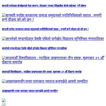
बागमती प्रदेशका बोन्बोहरुको भेला सम्पन्न: तेमालमा ‘प्रथम ऐतिहासीक बोन्बो महोत्सव’ गर्ने घोषणा
बागमती प्रदेश सरकारमा तामाङ समुदायको प्रतिनिधित्वको सवाल : मन्त्री बन्ने दौडमा को‐को छन् ?
काभ्रेको मण्डनदेउपुर देशकै पहिलो पूर्णखोप विद्यालय सुनिश्चित नगरपालिका
काठमाडौं विश्वविद्यालय : प्राज्ञिक उत्कृष्टताका तीन दशक, शुक्रबार ३१ औँ दीक्षान्त समारोह
असहायहरुसँग मनाए पत्रकार नवराज बजगाईले आफ्नो जन्मदिन