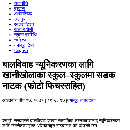
राजनीति
प्रवास
अर्थवाणिज्य
खेलकुद
अन्तराष्ट्रिय
कला र शैली
सूचना प्रविधि
साहित्य
नमोबुद्ध टिभी
English
बालविवाह न्यूनिकरणका लागि
खानीखोलाका स्कुल–स्कुलमा सडक
नाटक (फोटो फिचरसहित)
आइतबार, पौष १७, २०७९
| १९:५८:२७ |
नमोबुद्ध संवाददाता
काभ्रे–सरकारले बालविवाह जस्ता सामाजिक समस्याहरुलाई न्यूनिकरणका
लागि जनचेतनामूलक अभियानहरु सञ्चालन गर्न छोडेको छैन ।