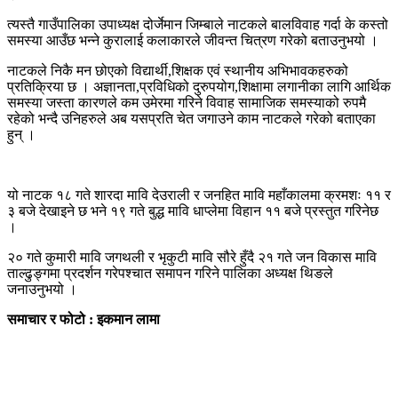
त्यस्तै गाउँपालिका उपाध्यक्ष दोर्जेमान जिम्बाले नाटकले बालविवाह गर्दा के कस्तो
समस्या आउँछ भन्ने कुरालाई कलाकारले जीवन्त चित्रण गरेको बताउनुभयो ।
नाटकले निकै मन छोएको विद्यार्थी,शिक्षक एवं स्थानीय अभिभावकहरुको
प्रतिक्रिया छ । अज्ञानता,प्रविधिको दुरुपयोग,शिक्षामा लगानीका लागि आर्थिक
समस्या जस्ता कारणले कम उमेरमा गरिने विवाह सामाजिक समस्याको रुपमै
रहेको भन्दै उनिहरुले अब यसप्रति चेत जगाउने काम नाटकले गरेको बताएका
हुन् ।
यो नाटक १८ गते शारदा मावि देउराली र जनहित मावि महाँकालमा क्रमशः ११ र
३ बजे देखाइने छ भने १९ गते बुद्ध मावि धाप्लेमा विहान ११ बजे प्रस्तुत गरिनेछ
।
२० गते कुमारी मावि जगथली र भृकुटी मावि सौरे हुँदै २१ गते जन विकास मावि
ताल्ढुङ्गमा प्रदर्शन गरेपश्चात समापन गरिने पालिका अध्यक्ष थिङले
जनाउनुभयो ।
समाचार र फोटो : इकमान लामा