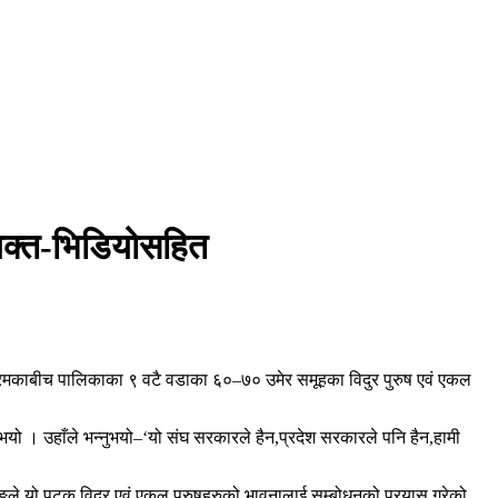
व्यक्त-भिडियोसहित
क्रमकाबीच पालिकाका ९ वटै वडाका ६०–७० उमेर समूहका विदुर पुरुष एवं एकल
ुभयो । उहाँले भन्नुभयो–‘यो संघ सरकारले हैन,प्रदेश सरकारले पनि हैन,हामी
्ष तामाङले यो पटक विदुर एवं एकल पुरुषहरुको भावनालाई सम्बोधनको प्रयास गरेको