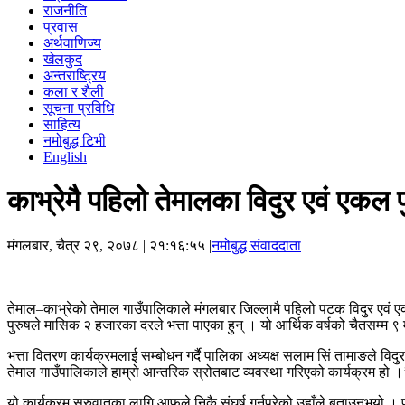
राजनीति
प्रवास
अर्थवाणिज्य
खेलकुद
अन्तराष्ट्रिय
कला र शैली
सूचना प्रविधि
साहित्य
नमोबुद्ध टिभी
English
काभ्रेमै पहिलो तेमालका विदुर एवं एकल प
मंगलबार, चैत्र २९, २०७८
| २१:१६:५५ |
नमोबुद्ध संवाददाता
तेमाल–काभ्रेको तेमाल गाउँपालिकाले मंगलबार जिल्लामै पहिलो पटक विदुर एवं
पुरुषले मासिक २ हजारका दरले भत्ता पाएका हुन् । यो आर्थिक वर्षको चैतसम्म ९ मह
भत्ता वितरण कार्यक्रमलाई सम्बोधन गर्दै पालिका अध्यक्ष सलाम सिं तामाङले विद
तेमाल गाउँपालिकाले हाम्रो आन्तरिक स्रोतबाट व्यवस्था गरिएको कार्यक्रम हो ।
यो कार्यक्रम सुरुवातका लागि आफूले निकै संघर्ष गर्नुपरेको उहाँले बताउनुभयो । प