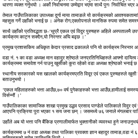
धारणा व्यक्त गर्नुभयो । अर्को निर्वाचनमा उम्मेद्वार भएमा साथै पुनः निर्वाचित भए
तेमाल गाउँपालिकाका उपाध्यक्ष दुर्गा माया तामाङले यो कार्यक्रमको आवश्यकता
महसुस गर्ने उहाँको भनाई छ । अनेक रोग,एक्लोपनाले मानसिक रुपमा समेत समस्य
साथै उहाँको प्रतिवद्धता छ–‘थुप्रै एकल एवं विदुर पुरुषहरु अहिले अस्पतालमै उप
कार्यक्रम काट्न सक्दैन,यो निरन्तर अघि बढ्छ ।’
प्रमुख प्रशासकिय अधिकृत केदार प्रसाद ढकालले पनि यो कार्यक्रम निरन्तर अघि
वडा नं. १ का वडा अध्यक्ष मान वहादुर श्रेष्ठले जनप्रतिनिधिहरुले आफ्नो दायि
कार्यक्रममा समावेश गर्न पाउनु खुसीको कुरा रहेको वडा अध्यक्ष श्रेष्ठको भनाई छ
स्थानीय सरकारको यस खालको कार्यक्रमप्रति विदूर एवं एकल पुरुषहरुले खुसी व्यक
बताउनुभयो ।
‘एकल महिलाहरुको भत्ता आउँछ,७० वर्ष पुगेकाहरुको भत्ता आउँछ,हामीलाई समस्या
विर्सन्नौं ।’
गाउँपालिकाका सामाजिक शाखा प्रमुख उद्धव प्रसाद पाण्डेले पालिकाले विदुर 
आएपनि प्रक्रिया पुरा भएका १ सय जना छन् । जसमध्ये ७६ जनाले मंगलबार पाल
उहाँले अब यो भत्ता पनि बैंकिङ प्रणालीमार्फत भुक्तानीको व्यवस्था हुने जनाउनुभ
कार्यक्रममा ७ नं वडा अध्यक्ष तथा पालिका प्रवक्ता ज्ञान बहादुर तामाङ,वडा 
सचिवहरुको समेत उपस्थिति थियो ।