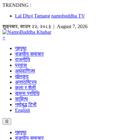
TRENDING :
Lal Dhoj Tamang
namobuddha TV
शुक्रबार
,
साउन
२२
,
२०८३
| August 7, 2026
×
गृहपृष्ठ
सङ्घीय समाचार
राजनीति
प्रवास
अर्थवाणिज्य
खेलकुद
अन्तराष्ट्रिय
कला र शैली
सूचना प्रविधि
साहित्य
नमोबुद्ध टिभी
English
☰
गृहपृष्ठ
सङ्घीय समाचार