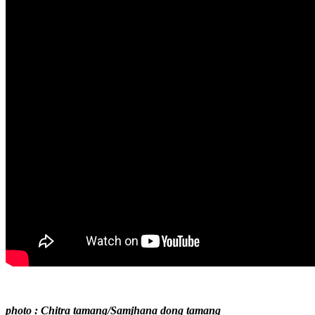
photo : Chitra tamang/Samjhana dong tamang