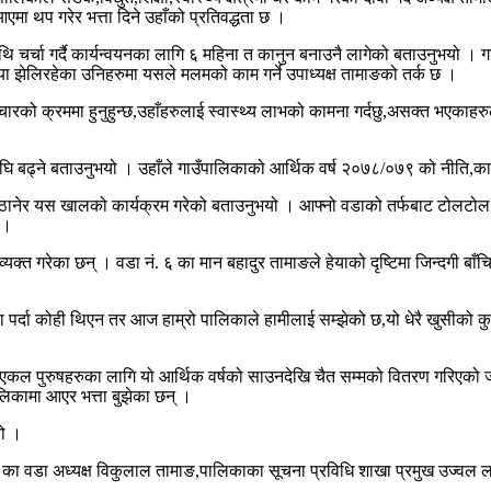
र आएमा थप गरेर भत्ता दिने उहाँको प्रतिवद्धता छ ।
माथि चर्चा गर्दै कार्यन्वयनका लागि ६ महिना त कानुन बनाउनै लागेको बताउनुभयो
ा झेलिरहेका उनिहरुमा यसले मलमको काम गर्ने उपाध्यक्ष तामाङको तर्क छ ।
चारको क्रममा हुनुहुन्छ,उहाँहरुलाई स्वास्थ्य लाभको कामना गर्दछु,असक्त भएकाहरुल
 बढ्ने बताउनुभयो । उहाँले गाउँपालिकाको आर्थिक वर्ष २०७८/०७९ को नीति,कार्यक
त्व ठानेर यस खालको कार्यक्रम गरेको बताउनुभयो । आफ्नो वडाको तर्फबाट टोलटोल,
 ।
्त गरेका छन् । वडा नं. ६ का मान बहादुर तामाङले हेयाको दृष्टिमा जिन्दगी बाँचि
 पर्दा कोही थिएन तर आज हाम्रो पालिकाले हामीलाई सम्झेको छ,यो धेरै खुसीको कु
एवं एकल पुरुषहरुका लागि यो आर्थिक वर्षको साउनदेखि चैत सम्मको वितरण गरिएक
िकामा आएर भत्ता बुझेका छन् ।
यो ।
नं ६ का वडा अध्यक्ष विकुलाल तामाङ,पालिकाका सूचना प्रविधि शाखा प्रमुख उज्वल 