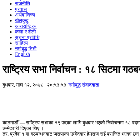
राजनीति
प्रवास
अर्थवाणिज्य
खेलकुद
अन्तराष्ट्रिय
कला र शैली
सूचना प्रविधि
साहित्य
नमोबुद्ध टिभी
English
राष्ट्रिय सभा निर्वाचन : १८ सिटमा गठब
बुधबार, माघ १२, २०७८
| २०:५३:५३ |
नमोबुद्ध संवाददाता
काठमाडौँ — राष्ट्रिय सभाका १९ पदका लागि बुधबार भएको निर्वाचनमा १८ पदमा 
उम्मेदवारी दिएका थिए ।
तर, प्रदेश १ मा गठबन्धनबाट जसपाका उम्मेदवार हेमराज राई पराजित भएका छन् ।