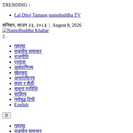
TRENDING :
Lal Dhoj Tamang
namobuddha TV
शनिबार
,
साउन
२३
,
२०८३
| August 8, 2026
×
गृहपृष्ठ
सङ्घीय समाचार
राजनीति
प्रवास
अर्थवाणिज्य
खेलकुद
अन्तराष्ट्रिय
कला र शैली
सूचना प्रविधि
साहित्य
नमोबुद्ध टिभी
English
☰
गृहपृष्ठ
सङ्घीय समाचार