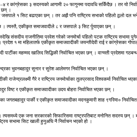
–४ र कांग्रेसका ३ सदस्यको आगामी २० फागुनमा पदावधि सकिँदैछ । तर यो निर्व
ा छन् ।
१ र जसपाले १ सिट बढाएका छन् । तर अझै पनि राष्ट्रिय सभाको पहिलो ठूलो दल भन
ो छ । त्यस्तै, एकीकृत समाजवादीले ८ र जसपाले ३ सिट र्पुयाएका छन् ।
लदेखि संसदीय राजनीतिमा प्रवेश गरेको जनमोर्चा पहिलो पटक राष्ट्रिय सभामा पुग
हुन् । प्रदेश १ मा महिलातर्फ एकीकृत समाजवादीकी जयन्तीदेवी राई र कांग्रेसका ग
ादी पार्टीका महम्मद खालिद सिद्धिकी निर्वाचित भएका छन् । वाग्मती प्रदेशमा गठब
न्द्रका भुवनबहादुर सुनार र सुरेश आलेमगर निर्वाचित भएका छन् ।
 राजेन्द्रलक्ष्मी गैरे र राष्ट्रिय जनमोर्चाका तुलप्रसाद विश्वकर्मा निर्वाचित भए
बहादुर विष्ट र एकीकृत समाजवादीका उदय बोहरा निर्वाचित भएका छन् ।
न्द्रका जगतबहादुर पार्की र एकीकृत समाजवादीका मदनकुमारी शाह ९गरिमा० निर्वाच
 त्यसमध्ये एक जना सरकारको सिफारिसमा राष्ट्रपतिबाट मनोनित सदस्य छन् । ब
ष्ट्रिय सभामा सिट खाली हुनुअघि नै निर्वाचन भएको हो ।