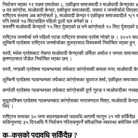
निर्वाचन भएका १९ पदमा एमालेका ८, एकीकृत समाजवादी र माओवादी केन्द्रका ४
७ पद कांग्रेस, माओवादी केन्द्र, एकीकृत समाजवादी, जसपा र जनमोर्चाले लिएक
राष्ट्रिय सभामा अब कांग्रेसले ३, माओवादी केन्द्र र एकीकृत समाजवादीले १(
पनि एमाले १७ सिटसहित पहिलो ठूलो दल बनेको छ ।
यससँगै माओवादी केन्द्रले १५ सिट र्पुयाएको छ भने कांग्रेसले १० सिट र्पुयाएक
राष्ट्रिय जनमोर्चा भने पहिलो पटक राष्ट्रिय सभामा प्रवेश गरेको छ । २०५१ सा
लुम्बिनी प्रदेशमा राष्ट्रिय जनमोर्चाका तुलप्रसाद विश्वकर्मा निर्वाचित भएका 
यस्तै, मधेस प्रदेशबाट नेकपा माओवादी केन्द्रकी उर्मिला अर्याल र जनता समाजव
कृष्णप्रसाद पौडेल निर्वाचित भएका छन् ।
यस्तै, गण्डकी प्रदेशमा गठबन्धनका तर्फबाट कांग्रेसकी कमला पन्त, माओवादी के
लुम्बिनी प्रदेशमा गठबन्धनका तर्फबाट कांग्रेसका युवराज शर्मा, एकीकृत समाजवादीकी
कर्णाली प्रदेशमा गठबन्धनका तर्फबाट कांग्रेसकी दुर्गा गुरुङ र माओवादीका नर
सुदूरपश्चिम प्रदेशमा गठबन्धनबाट कांग्रेसका नारायणदत्त मिश्र, माओवादी के
थिए ।
राष्ट्रिय सभाका २० जना सदस्यहरूको पदावधि आगामी फागुन २१ गते सकिँदैछ ।
सकिनुभन्दा ३५ दिनअघि नै निर्वाचन गरिसक्नुपर्ने संवैधानिक व्यवस्था बमोजिम रा
क–कसको पदावधि सकिँदैछ ?