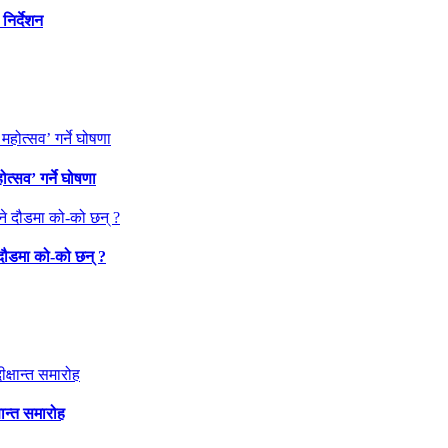
निर्देशन
त्सव’ गर्ने घोषणा
 दौडमा को‐को छन् ?
षान्त समारोह