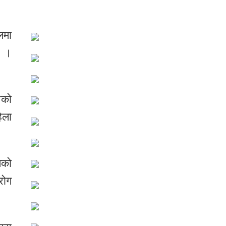
लमा
ए ।
नको
िला
िको
रोग