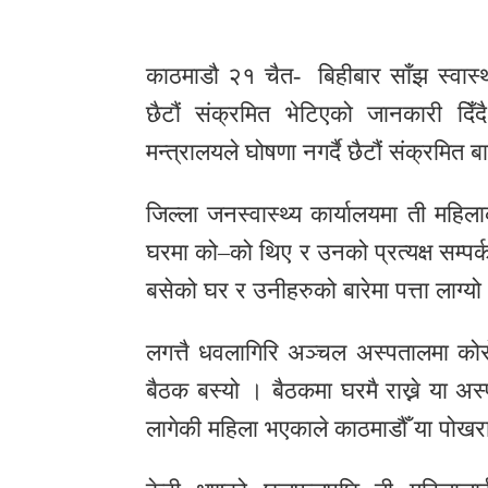
र
शैली
काठमाडौ २१ चैत- बिहीबार साँझ स्वास्थ
सूचना
छैटौं संक्रमित भेटिएको जानकारी दिँद
प्रविधि
मन्त्रालयले घोषणा नगर्दै छैटौं संक्रमित 
साहित्य
जिल्ला जनस्वास्थ्य कार्यालयमा ती महिल
नमोबुद्ध
घरमा को–को थिए र उनको प्रत्यक्ष सम्पर
टिभी
बसेको घर र उनीहरुको बारेमा पत्ता लाग्यो
English
लगत्तै धवलागिरि अञ्चल अस्पतालमा कोर
बैठक बस्यो । बैठकमा घरमै राख्ने या 
लागेकी महिला भएकाले काठमाडौँ या पोखर