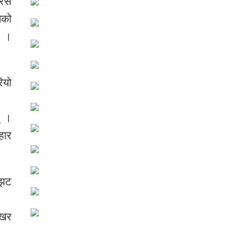
्रस
ेको
ए ।
ियो
् ।
हार
्झट
रखर