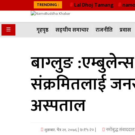
Lal Dhoj Tamang
namo
TRENDING :
गृहपृष्ठ
☰
गृहपृष्ठ
सङ्घीय समाचार
राजनीति
प्रवास
सङ्घीय
समाचार
बाग्लुङ :एम्बुलेन
राजनीति
संक्रमितलाई जनस्व
प्रवास
अर्थवाणिज्य
अस्पताल
खेलकुद
अन्तराष्ट्रिय
| ७:१५:२० |
नमोबुद्ध संवाददात
शुक्रबार, चैत्र २१, २०७६
कला