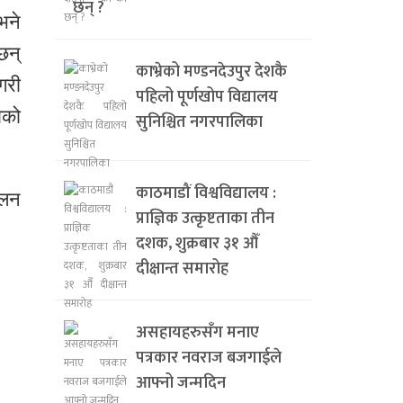
छन् ?
भने
छन्
काभ्रेको मण्डनदेउपुर देशकै
गरी
पहिलो पूर्णखोप विद्यालय
ाको
सुनिश्चित नगरपालिका
काठमाडौं विश्वविद्यालय :
कलन
प्राज्ञिक उत्कृष्टताका तीन
दशक, शुक्रबार ३१ औँ
दीक्षान्त समारोह
असहायहरुसँग मनाए
पत्रकार नवराज बजगाईले
आफ्नो जन्मदिन