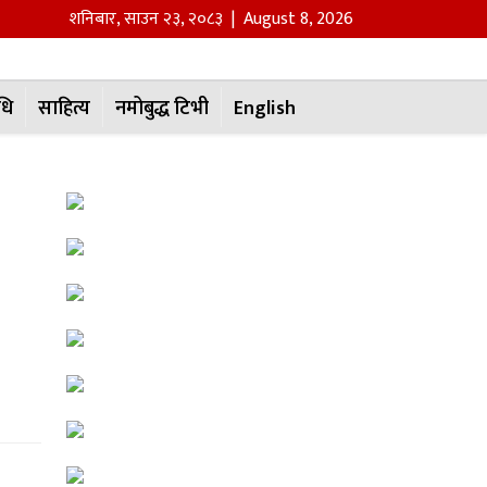
शनिबार
,
साउन
२३
,
२०८३
| August 8, 2026
धि
साहित्य
नमोबुद्ध टिभी
English