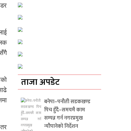
 डर
लाई
ालक
ँगै
ताजा अपडेट
रको
ाढे
नमा
बनेपा–पनौती सडकखण्ड
पिच हुँदै–समयमै काम
सम्पन्न गर्न नगरप्रमुख
न्यौपानेको निर्देशन
 तर