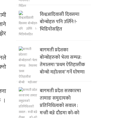
विश्वआदिवासी दिवसमा
ामी
बोन्बोहरु पनि उर्लिने !-
ाने
भिडियोसहित
झेर
बागमती प्रदेशका
बोन्बोहरुको भेला सम्पन्न:
नले
तेमालमा ‘प्रथम ऐतिहासीक
्नो
बोन्बो महोत्सव’ गर्ने घोषणा
बागमती प्रदेश सरकारमा
जना
तामाङ समुदायको
छ ।
प्रतिनिधित्वको सवाल :
मन्त्री बन्ने दौडमा को‐को