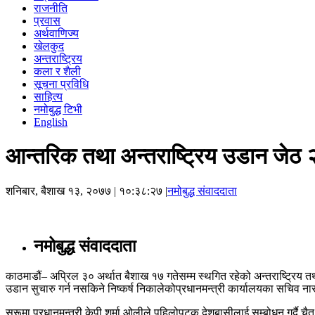
राजनीति
प्रवास
अर्थवाणिज्य
खेलकुद
अन्तराष्ट्रिय
कला र शैली
सूचना प्रविधि
साहित्य
नमोबुद्ध टिभी
English
आन्तरिक तथा अन्तराष्ट्रिय उडान जेठ २ 
शनिबार, बैशाख १३, २०७७
| १०:३८:२७ |
नमोबुद्ध संवाददाता
नमोबुद्ध संवाददाता
काठमाडौं– अप्रिल ३० अर्थात बैशाख १७ गतेसम्म स्थगित रहेको अन्तराष्ट्रिय
उडान सुचारु गर्न नसकिने निष्कर्ष निकालेकोप्रधानमन्त्री कार्यालयका सचिव न
सुरूमा प्रधानमन्त्री केपी शर्मा ओलीले पहिलोपटक देशबासीलाई सम्बोधन गर्दै चै