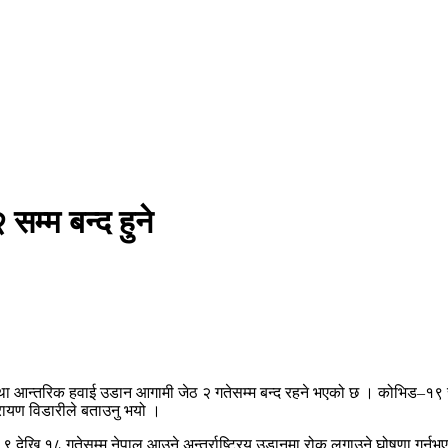
सम्म बन्द हुने
 तथा आन्तरिक हवाई उडान आगामी जेठ २ गतेसम्म बन्द रहने भएको छ । कोभिड–१९ 
ारायण विडारीले बताउनु भयो ।
त ९ देखि १८ गतेसम्म नेपाल आउने अन्तर्रा्ष्ट्रिय उडानमा रोक लगाउने घोषणा गर्