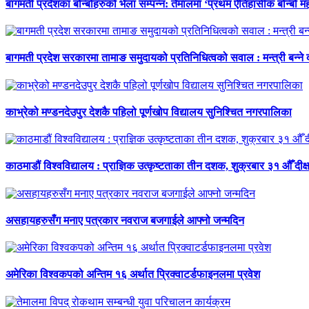
बागमती प्रदेशका बोन्बोहरुको भेला सम्पन्न: तेमालमा ‘प्रथम ऐतिहासीक बोन्बो महो
बागमती प्रदेश सरकारमा तामाङ समुदायको प्रतिनिधित्वको सवाल : मन्त्री बन्ने
काभ्रेको मण्डनदेउपुर देशकै पहिलो पूर्णखोप विद्यालय सुनिश्चित नगरपालिका
काठमाडौं विश्वविद्यालय : प्राज्ञिक उत्कृष्टताका तीन दशक, शुक्रबार ३१ औँ दीक्
असहायहरुसँग मनाए पत्रकार नवराज बजगाईले आफ्नो जन्मदिन
अमेरिका विश्वकपको अन्तिम १६ अर्थात प्रिक्वाटर्डफाइनलमा प्रवेश