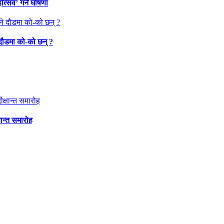
त्सव’ गर्ने घोषणा
 दौडमा को‐को छन् ?
षान्त समारोह