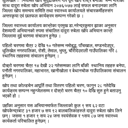
धुलिखेल – ‘नियमित खोप सुदृढीकरण गरि पूर्ण खोप राष्ट्र बनाऔ’ भन्ने नाराका
साथ दादुरा रुबेला खोप अभियान २०७६⁄०७७ लाई सफल बनाउनका लागि
जिल्ला खोप समन्वय समिति तथा स्वास्थ्य कार्यालयले संचारकर्मीहरुसंग
अन्तरकृया एवं छलफल कार्यक्रम सम्पन्न गरेको छ ।
जिल्ला स्वास्थ्य कार्यालय काभ्रेका प्रमुख डा.नरेन्द्रकुमार झाका अनुसार
देशव्यापी अभियानको रुपमा संचालित दादुरा रुबेला खोप अभियान काभ्रे
जिल्लामा दुई चरणमा संचालन हुनेछ ।
पहिलो चरणमा चैत्र २ देखि १० गतेसम्म नमोबुद्ध, पाँचखाल, मण्डनदेउपुर,
धुलिखेल नगरपालिका, रोशी, तेमाल, भुम्लु, चौरीदेउराली गाउँपालिका गरि ८
स्थानिय तहहरुमा संचालन हुनेछन् ।
दोस्र्रो चरणमा चैत्र १४ देखी २२ गतेसम्मका लागि बाँकी स्थानिय तहहरु बनेपा,
पनौती नगरपालिका, महाभारत, खानीखोला र बेथानचोक गाउँपालिकामा संचालन
हुनेछन् ।
खोप तथा कोल्डचेन आपूर्ति तथा वितरण पहिलो चरण, फागुन २८ गतेदेखि
कार्यक्रम सम्पन्न नहुन्जेलसम्म र दोस्रो चरण चैत्र १० देखि सुरु हुने बताउनु
भएकोे हो ।
उहाँका अनुसार यस अभियानमार्फत जिल्लाको कुल ९ सय ६२ वटा
खोपकेन्द्रबाट ३१ हजार ७ सय ९२ बालबालिकाहरुले दादुरा रुबेला खोप लिने
छन्। जसमा १ हजार ९ सय २४ जना स्वयंसेवक र १सय ८७ जना स्वास्थ्य
कार्यकर्ता परिचालित हुनेछन् ।