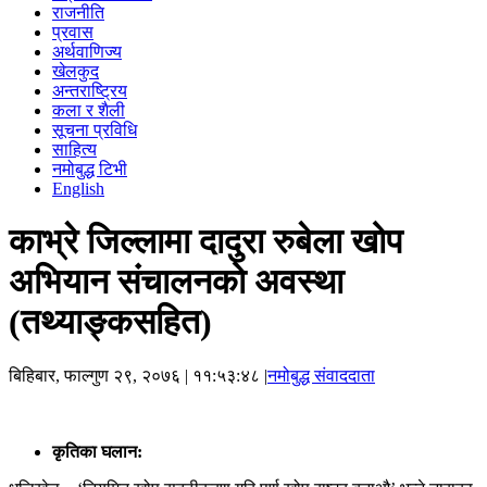
राजनीति
प्रवास
अर्थवाणिज्य
खेलकुद
अन्तराष्ट्रिय
कला र शैली
सूचना प्रविधि
साहित्य
नमोबुद्ध टिभी
English
काभ्रे जिल्लामा दादुरा रुबेला खोप
अभियान संचालनको अवस्था
(तथ्याङ्कसहित)
बिहिबार, फाल्गुण २९, २०७६
| ११:५३:४८ |
नमोबुद्ध संवाददाता
कृतिका घलान: