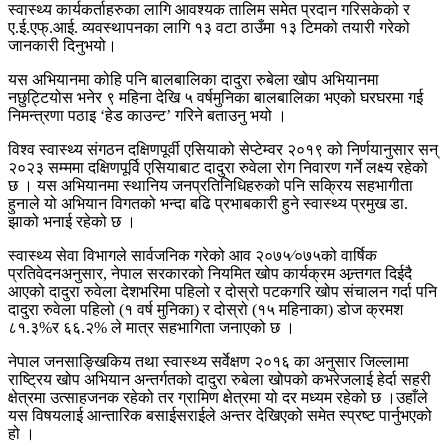
स्वास्थ्य कार्यकर्ताहरुका लागि आवश्यक तालिम समेत प्रदान गरिसकेको र
ए.ई.एफ्.आई. व्यवस्थापनका लागि १३ वटा ठाउँमा १३ टिमको तयारी गरेको
जानकारी दिनुभयो।
यस अभियानमा कोहि पनि बालबालिका दादुरा रुबेला खोप अभियानमा
नछुट्टियोस भनेर ९ महिना देखि ५ वर्षमुनिका बालबालिका भएको घरघरमा गई
निमन्त्रणा पठाइ ‘हेड काउन्ट’ गरिने बताउनु भयो ।
विश्व स्वास्थ्य संगठन दक्षिणपूर्वी एसियाको सेप्टेम्वर २०१९ को निर्णयानुसार सन्
२०२३ सम्ममा दक्षिणपूर्वि एसियाबाट दादुरा रुवेला रोग निवारण गर्ने लक्ष्य रहेको
छ । यस अभियानमा स्थानिय जनप्रतिनिधिहरुको पनि सक्रिय सहभागीता
हुनाले यो अभियान विगतको भन्दा बढि प्रभाबकारी हुने स्वास्थ्य प्रमुख डा.
झाको भनाई रहेको छ ।
स्वास्थ्य सेवा विभागले सार्वजनिक गरेको आव २०७५⁄०७५को वार्षिक
प्रतिवेदनअनुसार, नेपाल सरकारको नियमित खोप कार्यक्रम अन्र्तगत दिईदै
आएको दादुरा रुवेला देशभरिमा पहिलो र दोस्रो पटकगरि खोप संचालन गर्दा पनि
दादुरा रुवेला पहिलो (१ वर्ष मुनिका) र दोस्रो (१५ महिनाका) डोज क्रमश
८१.३%र ६६.२% ले मात्र सहभागिता जनाएको छ ।
नेपाल जनसाङ्खिकिय तथा स्वास्थ्य सर्वेक्षण २०१६ का अनुसार जिल्लामा
राष्ट्रिय खोप अभियान अन्तर्गतको दादुरा रुबेला खोपको कभरेजलाई हेर्दा सहरी
क्षेत्रमा उत्साहजनक रहेको तर ग्रामिण क्षेत्रमा यो दर मध्यम रहेको छ ।उहाँले
यस विषयलाई आन्तारिक बसाईसराईले अन्तर देखिएको समेत स्प्रष्ट पार्नुभएको
हो ।