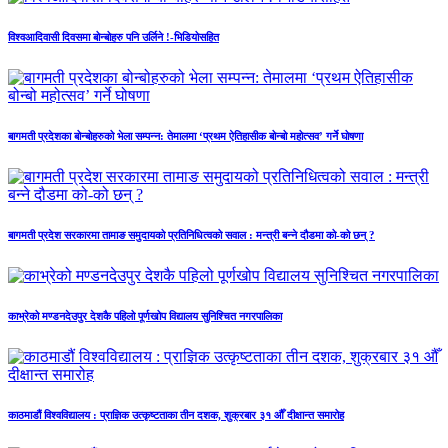
विश्वआदिवासी दिवसमा बोन्बोहरु पनि उर्लिने !-भिडियोसहित
बागमती प्रदेशका बोन्बोहरुको भेला सम्पन्न: तेमालमा ‘प्रथम ऐतिहासीक बोन्बो महोत्सव’ गर्ने घोषणा
बागमती प्रदेश सरकारमा तामाङ समुदायको प्रतिनिधित्वको सवाल : मन्त्री बन्ने दौडमा को‐को छन् ?
काभ्रेको मण्डनदेउपुर देशकै पहिलो पूर्णखोप विद्यालय सुनिश्चित नगरपालिका
काठमाडौं विश्वविद्यालय : प्राज्ञिक उत्कृष्टताका तीन दशक, शुक्रबार ३१ औँ दीक्षान्त समारोह