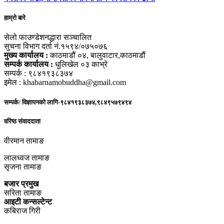
हाम्रो बारे
सेलो फाउण्डेशनद्धारा सञ्चालित
सुचना विभाग दर्ता नं.१५९४/०७५०७६
मुख्य कार्यालय :
काठमाडौं ०४, बालुवाटार,काठमाडौं
सम्पर्क कार्यालय :
धुलिखेल ०३ काभ्रे
सम्पर्क : ९८४१९३८३७४
इमेल : khabarnamobuddha@gmail.com
सम्पर्क/ विज्ञापनको लागि-९८४१९३८३७४,९८४९५७९४९४
वरिष्ठ संवाददाता
वीरमान तामाङ
लालध्वज तामाङ
सृजना तामाङ
बजार प्रमुख
सरिता तामाङ
आइटी कन्सल्टेन्ट
कबिराज गिरी