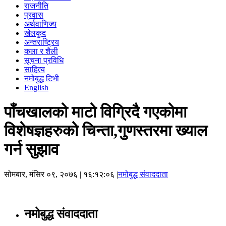
राजनीति
प्रवास
अर्थवाणिज्य
खेलकुद
अन्तराष्ट्रिय
कला र शैली
सूचना प्रविधि
साहित्य
नमोबुद्ध टिभी
English
पाँचखालको माटो विग्रिदै गएकोमा
विशेषज्ञहरुको चिन्ता,गुणस्तरमा ख्याल
गर्न सुझाव
सोमबार, मंसिर ०९, २०७६
| १६:१२:०६ |
नमोबुद्ध संवाददाता
नमोबुद्ध संवाददाता