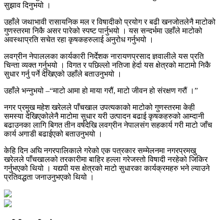
सुझाव दिनुभयो ।
उहाँले जथाभावी रासायनिक मल र विषादीको प्रयोग र बढी खनजोतलेनै माटोको
गुणस्तरमा निकै असर पारेको स्पष्ट पार्नुभयो । यस सन्दर्भमा उहाँले माटोको
अवस्थाप्रति सचेत रहा कृषकहरुलाई अनुरोध गर्नुभयो ।
लवग्रीन नेपाललका कार्यकारी निर्देशक नारायणप्रसाद ज्ञवालीले यस प्रति
चिन्ता व्यक्त गर्नुभयो । विगत र पछिल्लो नतिजा हेर्दा यस क्षेत्रको माटामो निकै
सुधार गर्नु पर्ने देखिएको उहाँले बताउनुभयो ।
उहाँले भन्नुभयो –“माटो आमा हो माया गरौं, माटो जीवन हो संरक्षण गरौं ।”
नगर प्रमुख महेश खरेलले पाँचखाल उपत्यकाको माटोको गुणस्तरमा केही
समस्या देखिएकोलेनै माटोमा सुधार यरी उत्पादन बढाई कृषकहरुको आम्दानी
बढाउनका लागि बिगत तीन वर्षदेखि लवग्रीन नेपालसंग सहकार्य गरी माटो जाँच
कार्य अगाडी बढाईएको बताउनुभयो ।
केहि दिन अघि नगरपालिकाले गरेको एक पत्रकार सम्मेलनमा नगरप्रमखु
खरेलले पाँचखालको तरकारीमा बाहिर हल्ला गरेजस्तो विषादी नरहेको जिकिर
गर्नुभएको थियो । यद्यपी यस क्षेत्रको माटो सुधारका कार्यक्रमहरु भने ल्याउने
प्रतिवद्धता जनाउनुभएको थियो ।