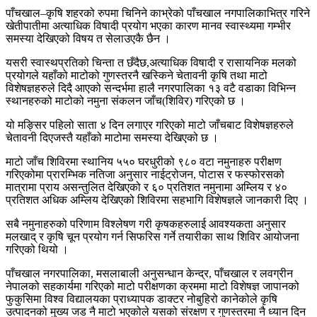
पाँचखाल–कृषि शहरको रुपमा चिनिने काभ्रेको पाँचखाल नगपालिकाभित्र गरिने
खेतीपातीमा अत्याधिक विषादी प्रयोग भएका कारण मानव स्वास्थ्यमा गम्भीर
समस्या देखिएको विषय त सेलाउएकै छैन ।
यसरी स्वास्थप्रतिको चिन्ता त छँदैछ,अत्याधिक विषादी र रासायनिक मलको
प्रयोगले यहाँको माटोको गुणस्तरनै खस्किने चेतावनी कृषि तथा माटो
विशेषज्ञहरुले दिदै आएको सन्दर्भमा हालै नगरपालिका १३ वटै वडाका विभिन्न
स्थानहरुको माटोको नमुना संकलन जाँच(शिविर) गरिएको छ ।
यो मङ्सिर पहिलो साता ४ दिन लगाएर गरिएको माटो जाँचबाट विशेषज्ञहरुले
चेतावनी दिएजस्तै यहाँको माटोमा समस्या देखिएको छ ।
माटो जाँच शिविरमा स्थानिय ५५० घरधुरीको ९८० वटा नमुनाहरु परीक्षण
गरिएकोमा प्रारम्भिक नतिजा अनुसार नाईट्रोजन, पोटास र फस्फोरसको
मात्रामा प्राय असन्तुलित देखिएको र ६० प्रतिशत नमुनामा अम्लिय र ४०
प्रतिशत अधिक अम्लिय देखिएको शिविरमा सहभागि विशेषज्ञले जानकारी दिए ।
सबै नमुनाहरुको परिणाम विश्लेषण गरी कृषकहरुलाई आवश्यकता अनुसार
मलखाद् र कृषि चून प्रयोग गर्न सिफरिस गर्ने तयारीका साथ शिविर आयोजना
गरिएको थियो ।
पाँचखाल नगरपालिका, मसलाबाली अनुसन्धान केन्द्र, पाँचखाल र लवग्रीन
नेपालको सहकार्यमा गरिएको माटो परीक्षणका क्रममा माटो विशेषज्ञ जापानको
फुकुसिमा विश्व विद्यालयका प्राध्यापक डाक्टर नोबुहिरो कानेकोले कृषि
उत्पादनको मुख्य जड नै माटो भएकोले यसको संरक्षण र गुणस्तरमा नै ध्यान दिन