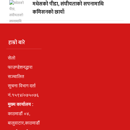
मधेसको पीडा, संघीयताको सपनामाथि
कमिसनको छायाँ
हाम्रो बारे
सेलो
फाउण्डेशनद्धारा
सञ्चालित
सुचना विभाग दर्ता
नं.१५९४/०७५०७६
मुख्य कार्यालय :
काठमाडौं ०४,
बालुवाटार,काठमाडौं