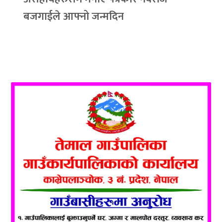
बजगाईले आफ्नो जन्मदिन