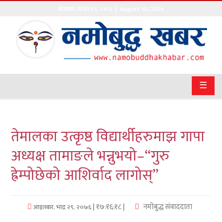
सोमबार
,
साउन
२५
,
२०८३
| August 10, 2026
गृहपृष्ठ
सङ्घीय
समाचार
☰
राजनीति
प्रवास
तेमालका उत्कृष्ठ विद्यार्थीहरुमाझ गापा
अर्थवाणिज्य
अध्यक्ष तामाङले भन्नुभयो–“गुरु
ह्रेम्पोछेको आशिर्वाद लागोस्”
खेलकुद
अन्तराष्ट्रिय
| १७:१६:१८ |
नमोबुद्ध संवाददाता
आइतबार, भाद्र २९, २०७६
कला