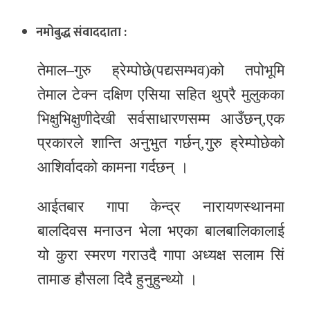
र
नमोबुद्ध संवाददाता :
शैली
तेमाल–गुरु ह्रेम्पोछे(पद्यसम्भव)को तपोभूमि
सूचना
प्रविधि
तेमाल टेक्न दक्षिण एसिया सहित थुप्रै मुलुकका
भिक्षुभिक्षुणीदेखी सर्वसाधारणसम्म आउँछन्,एक
साहित्य
प्रकारले शान्ति अनुभुत गर्छन्,गुरु ह्रेम्पोछेको
नमोबुद्ध
आशिर्वादको कामना गर्दछन् ।
टिभी
आईतबार गापा केन्द्र नारायणस्थानमा
English
बालदिवस मनाउन भेला भएका बालबालिकालाई
यो कुरा स्मरण गराउदै गापा अध्यक्ष सलाम सिं
तामाङ हौसला दिदै हुनुहुन्थ्यो ।