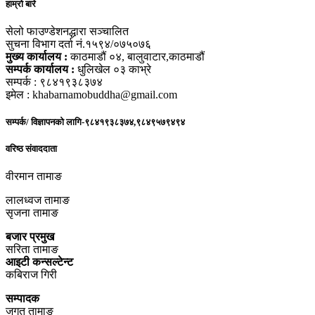
हाम्रो बारे
सेलो फाउण्डेशनद्धारा सञ्चालित
सुचना विभाग दर्ता नं.१५९४/०७५०७६
मुख्य कार्यालय :
काठमाडौं ०४, बालुवाटार,काठमाडौं
सम्पर्क कार्यालय :
धुलिखेल ०३ काभ्रे
सम्पर्क : ९८४१९३८३७४
इमेल : khabarnamobuddha@gmail.com
सम्पर्क/ विज्ञापनको लागि-९८४१९३८३७४,९८४९५७९४९४
वरिष्ठ संवाददाता
वीरमान तामाङ
लालध्वज तामाङ
सृजना तामाङ
बजार प्रमुख
सरिता तामाङ
आइटी कन्सल्टेन्ट
कबिराज गिरी
सम्पादक
जगत तामाङ