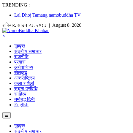
TRENDING :
Lal Dhoj Tamang
namobuddha TV
शनिबार
,
साउन
२३
,
२०८३
| August 8, 2026
×
गृहपृष्ठ
सङ्घीय समाचार
राजनीति
प्रवास
अर्थवाणिज्य
खेलकुद
अन्तराष्ट्रिय
कला र शैली
सूचना प्रविधि
साहित्य
नमोबुद्ध टिभी
English
☰
गृहपृष्ठ
सङ्घीय समाचार