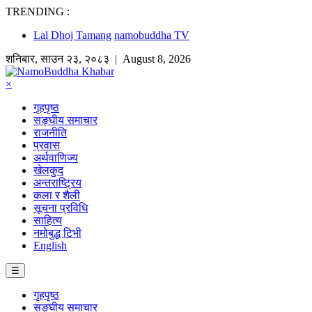
TRENDING :
Lal Dhoj Tamang
namobuddha TV
शनिबार
,
साउन
२३
,
२०८३
| August 8, 2026
×
गृहपृष्ठ
सङ्घीय समाचार
राजनीति
प्रवास
अर्थवाणिज्य
खेलकुद
अन्तराष्ट्रिय
कला र शैली
सूचना प्रविधि
साहित्य
नमोबुद्ध टिभी
English
☰
गृहपृष्ठ
सङ्घीय समाचार