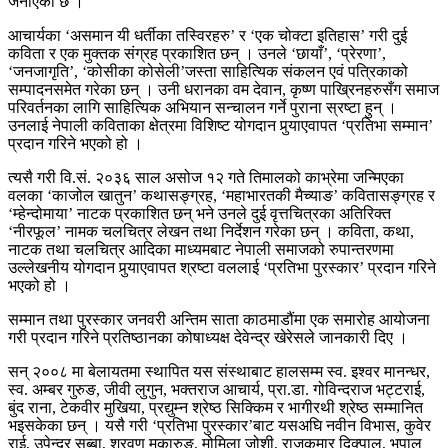
जनाएको छ ।
आचार्यका ‘असमान यी धर्तीका तस्विरहरु’ र ‘एक चोक्टा इतिहास’ गरी दुई
कविता र एक मुक्तक संग्रह प्रकाशित छन् । उनले ‘छायाँ’, ‘प्रेरणा’,
‘जनजागृति’, ‘कोसीका कोसेली’जस्ता साहित्यिक संकलन एवं पत्रिकाको
सम्पादनसमेत गरेका छन् । उनी धरानका वम देवान, कृष्ण पाख्रिनहरुसँग समाज
परिवर्तनका लागि साहित्यिक अभियान सन्चालन गर्ने पुराना स्रष्टा हुन् ।
उनलाई नेपाली कविताका क्षेत्रमा विशिष्ट योगदान पुर्‍याएवापत ‘प्रतिभा सम्मान’
प्रदान गरिने भएको हो ।
त्यसै गरी वि.सं. २०३६ साल असोज १२ गते तिमालको काभ्रेमा जन्मिएका
वलका ‘काजोल खातुन’ कथासङ्ग्रह, ‘महाभारतकी मैच्याङ’ कवितासङ्ग्रह र
‘म्हेन्दोमाया’ नाटक प्रकाशित छन् भने उनले दुई वृत्तचित्रका अतिरिक्त
‘नीरफूल’ नामक चलचित्र लेखन तथा निर्देशन गरेका छन् । कविता, कथा,
नाटक तथा चलचित्र आदिका माध्यमबाट नेपाली समाजको रुपान्तरणमा
उल्लेखनीय योगदान पुर्‍याएवापत श्रष्टा वललाई ‘प्रतिभा पुरस्कार’ प्रदान गरिने
भएको हो ।
सम्मान तथा पुरस्कार जनवरी अन्तिम साता काठमाडौंमा एक समारोह आयोजना
गरी प्रदान गरिने प्रतिष्ठानका कोषाध्यक्ष देवेन्द्र खेरेसले जानकारी दिए ।
सन् २००८ मा बेलायतमा स्थापित यस संस्थाबाट हालसम्म स्व. इश्वर मानन्धर,
स्व. अम्बर गुरुङ, जीवी लुगुन, भक्तराज आचार्य, प्रा.डा. गोविन्दराज भट्टराई,
बुंद राना, टेकवीर मुखिया, प्रद्युम्न श्रेष्ठ सिक्किम र भागीरथी श्रेष्ठ सम्मानित
भइसकेका छन् । यसै गरी ‘प्रतिभा पुरस्कार’बाट यसअघि नवीन विभास, कुवेर
राई, उपेन्द्र सुब्बा, श्रवण मुकारुङ, मोमिला जोशी, राजकुमार दिक्पाल, भूपाल