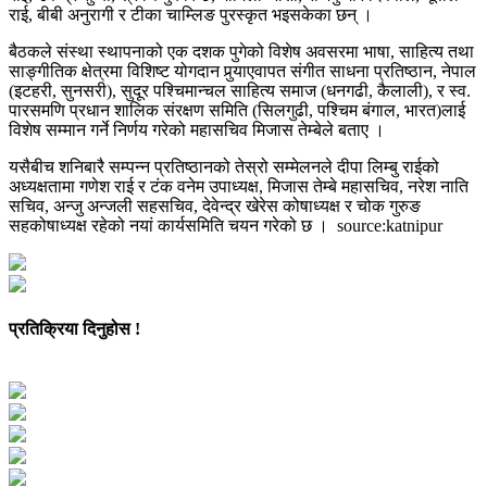
राई, बीबी अनुरागी र टीका चाम्लिङ पुरस्कृत भइसकेका छन् ।
बैठकले संस्था स्थापनाको एक दशक पुगेको विशेष अवसरमा भाषा, साहित्य तथा
साङ्गीतिक क्षेत्रमा विशिष्ट योगदान पुर्‍याएवापत संगीत साधना प्रतिष्ठान, नेपाल
(इटहरी, सुनसरी), सुदूर पश्चिमान्चल साहित्य समाज (धनगढी, कैलाली), र स्व.
पारसमणि प्रधान शालिक संरक्षण समिति (सिलगुढी, पश्चिम बंगाल, भारत)लाई
विशेष सम्मान गर्ने निर्णय गरेको महासचिव मिजास तेम्बेले बताए ।
यसैबीच शनिबारै सम्पन्न प्रतिष्ठानको तेस्रो सम्मेलनले दीपा लिम्बु राईको
अध्यक्षतामा गणेश राई र टंक वनेम उपाध्यक्ष, मिजास तेम्बे महासचिव, नरेश नाति
सचिव, अन्जु अन्जली सहसचिव, देवेन्द्र खेरेस कोषाध्यक्ष र चोक गुरुङ
सहकोषाध्यक्ष रहेको नयां कार्यसमिति चयन गरेको छ । source:katnipur
प्रतिक्रिया दिनुहोस !