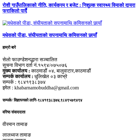
रोशी गाउँपालिकाको नीति, कार्यक्रम र बजेट : निशुल्क स्वास्थ्य विमाको दायरा
फराकिलो पार्दै
मधेसको पीडा, संघीयताको सपनामाथि कमिसनको छायाँ
हाम्रो बारे
सेलो फाउण्डेशनद्धारा सञ्चालित
सुचना विभाग दर्ता नं.१५९४/०७५०७६
मुख्य कार्यालय :
काठमाडौं ०४, बालुवाटार,काठमाडौं
सम्पर्क कार्यालय :
धुलिखेल ०३ काभ्रे
सम्पर्क : ९८४१९३८३७४
इमेल : khabarnamobuddha@gmail.com
सम्पर्क/ विज्ञापनको लागि-९८४१९३८३७४,९८४९५७९४९४
वरिष्ठ संवाददाता
वीरमान तामाङ
लालध्वज तामाङ