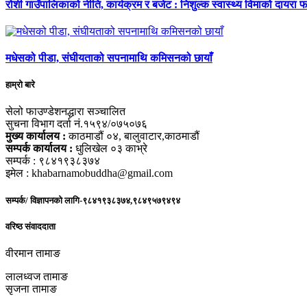
रोशी गाउँपालिकाको नीति, कार्यक्रम र बजेट : निशुल्क स्वास्थ्य विमाको दायरा फर
मधेसको पीडा, संघीयताको सपनामाथि कमिसनको छायाँ
हाम्रो बारे
सेलो फाउण्डेशनद्धारा सञ्चालित
सुचना विभाग दर्ता नं.१५९४/०७५०७६
मुख्य कार्यालय :
काठमाडौं ०४, बालुवाटार,काठमाडौं
सम्पर्क कार्यालय :
धुलिखेल ०३ काभ्रे
सम्पर्क : ९८४१९३८३७४
इमेल : khabarnamobuddha@gmail.com
सम्पर्क/ विज्ञापनको लागि-९८४१९३८३७४,९८४९५७९४९४
वरिष्ठ संवाददाता
वीरमान तामाङ
लालध्वज तामाङ
सृजना तामाङ