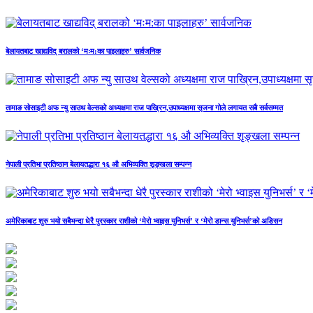
बेलायतबाट खाद्यविद् बरालको ‘मःम:का पाइलाहरु’ सार्वजनिक
तामाङ सोसाइटी अफ न्यु साउथ वेल्सको अध्यक्षमा राज पाख्रिन,उपाध्यक्षमा सृजना गोले लगायत सबै सर्वसम्मत
नेपाली प्रतिभा प्रतिष्ठान बेलायतद्धारा १६ औ अभिव्यक्ति शृङ्खला सम्पन्न
अमेरिकाबाट शुरु भयो सबैभन्दा धेरै पुरस्कार राशीको ‘मेरो भ्वाइस युनिभर्स’ र ‘मेरो डान्स युनिभर्स’को अडिसन