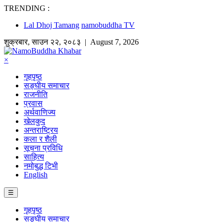
TRENDING :
Lal Dhoj Tamang
namobuddha TV
शुक्रबार
,
साउन
२२
,
२०८३
| August 7, 2026
×
गृहपृष्ठ
सङ्घीय समाचार
राजनीति
प्रवास
अर्थवाणिज्य
खेलकुद
अन्तराष्ट्रिय
कला र शैली
सूचना प्रविधि
साहित्य
नमोबुद्ध टिभी
English
☰
गृहपृष्ठ
सङ्घीय समाचार