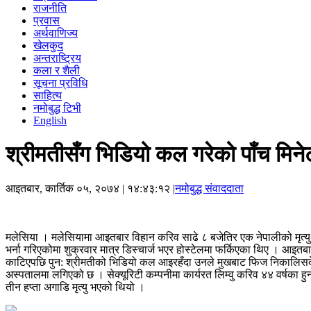
राजनीति
प्रवास
अर्थवाणिज्य
खेलकुद
अन्तराष्ट्रिय
कला र शैली
सूचना प्रविधि
साहित्य
नमोबुद्ध टिभी
English
श्रीमतीसँग भिडियो कल गरेको पाँच मिनेटम
आइतबार, कार्तिक ०५, २०७४
| १४:४३:१२ |
नमोबुद्ध संवाददाता
मलेसिया । मलेसियामा आइतबार विहान करिव साढे ८ बजेतिर एक नेपालीको मृत्यु भए
भर्ना गरिएकोमा शुक्रवार मात्र डिस्चार्ज भएर होस्टेलमा फर्किएका थिए । आइ
काटिएपछि पुन: श्रीमतीको भिडियो कल आइरहँदा उनले मुखबाट फिज निकालिसकेका थ
अस्पतालमा लगिएको छ । सेक्यूरिटी कम्पनीमा कार्यरत लिम्वु करिव ४४ वर्षका ह
तीन हप्ता अगाडि मृत्यु भएको थियो ।