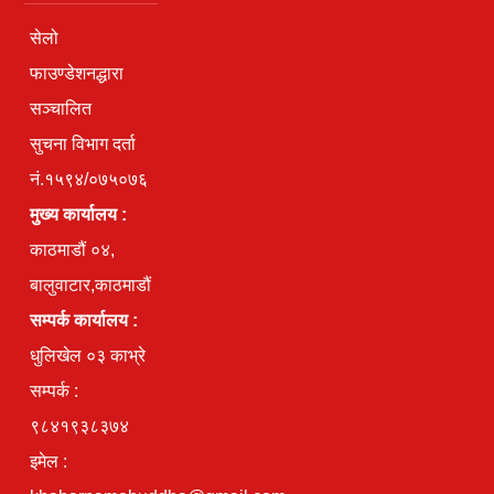
सेलो
फाउण्डेशनद्धारा
सञ्चालित
सुचना विभाग दर्ता
नं.१५९४/०७५०७६
मुख्य कार्यालय :
काठमाडौं ०४,
बालुवाटार,काठमाडौं
सम्पर्क कार्यालय :
धुलिखेल ०३ काभ्रे
सम्पर्क :
९८४१९३८३७४
इमेल :