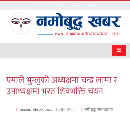
शनिबार
,
साउन
२३
,
२०८३
| August 8, 2026
गृहपृष्ठ
सङ्घीय
समाचार
☰
राजनीति
प्रवास
एमाले भुम्लुको अध्यक्षमा चन्द्र लामा र
अर्थवाणिज्य
उपाध्यक्षमा भरत शिवभक्ति चयन
खेलकुद
| १०:४५:४४ |
नमोबुद्ध संवाददाता
आइतबार, पौष २२, २०८१
अन्तराष्ट्रिय
कला