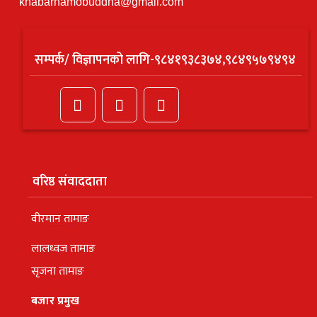
khabarnamobuddha@gmail.com
सम्पर्क/ विज्ञापनको लागि-९८४१९३८३७४,९८४९५७९४९४
वरिष्ठ संवाददाता
वीरमान तामाङ
लालध्वज तामाङ
सृजना तामाङ
बजार प्रमुख