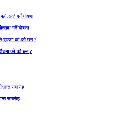
त्सव’ गर्ने घोषणा
 दौडमा को‐को छन् ?
षान्त समारोह