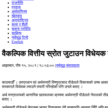
राजनीति
प्रवास
अर्थवाणिज्य
खेलकुद
अन्तराष्ट्रिय
कला र शैली
सूचना प्रविधि
साहित्य
नमोबुद्ध टिभी
English
वैकल्पिक वित्तीय स्रोत जुटाउन विधेयक
आइतबार, पौष १५, २०८१
| १८:५३:०० |
नमोबुद्ध संवाददाता
काठमाडौँ । उपप्रधान एवं अर्थमन्त्री विष्णुप्रसाद पौडेलले विकासको उच्च आका
सरकारले विधेयक ल्याउने तयारी गरिरहेको पनि उनले बताए ।
अर्थ मन्त्रालयको आन्तरिक छलफलका क्रममा अर्थमन्त्री पौडेलले नेपालको तीव्
बताए ।
अर्थमन्त्री पौडेलले नेपालमा भएका विकासका धेरै कामप्रति अपनत्व लिँदै अघि 