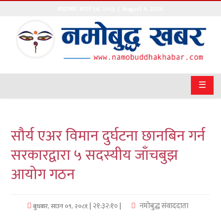
आइतबार
,
साउन
२४
,
२०८३
| August 9, 2026
गृहपृष्ठ
सङ्घीय
समाचार
☰
राजनीति
प्रवास
सौर्य एअर विमान दुर्घटना छानबिन गर्न
अर्थवाणिज्य
सरकारद्वारा ५ सदस्यीय जाँचबुझ
आयोग गठन
खेलकुद
अन्तराष्ट्रिय
| २१:३२:१० |
नमोबुद्ध संवाददाता
बुधबार, साउन ०९, २०८१
कला