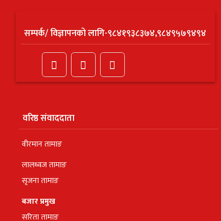
सम्पर्क/ विज्ञापनको लागि-९८४१९३८३७४,९८४९५७९४९४
वरिष्ठ संवाददाता
वीरमान तामाङ
लालध्वज तामाङ
सृजना तामाङ
बजार प्रमुख
सरिता तामाङ