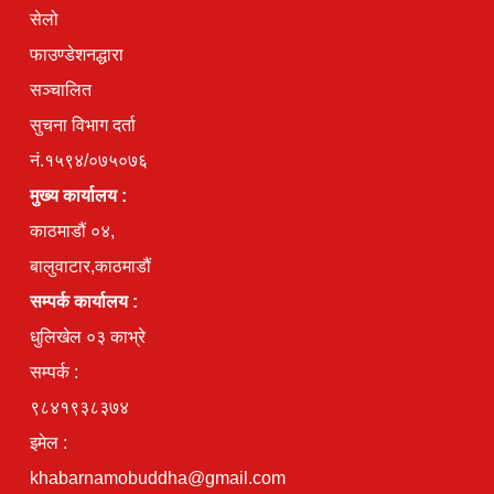
सेलो
फाउण्डेशनद्धारा
सञ्चालित
सुचना विभाग दर्ता
नं.१५९४/०७५०७६
मुख्य कार्यालय :
काठमाडौं ०४,
बालुवाटार,काठमाडौं
सम्पर्क कार्यालय :
धुलिखेल ०३ काभ्रे
सम्पर्क :
९८४१९३८३७४
इमेल :
khabarnamobuddha@gmail.com