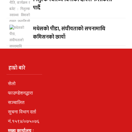
पार्दै
मधेसको पीडा, संघीयताको सपनामाथि
कमिसनको छायाँ
हाम्रो बारे
सेलो
फाउण्डेशनद्धारा
सञ्चालित
सुचना विभाग दर्ता
नं.१५९४/०७५०७६
मुख्य कार्यालय :