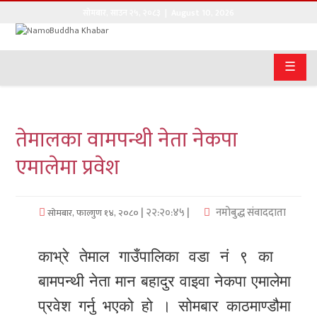
सोमबार
,
साउन
२५
,
२०८३
| August 10, 2026
गृहपृष्ठ
☰
सङ्घीय
समाचार
तेमालका वामपन्थी नेता नेकपा
राजनीति
एमालेमा प्रवेश
प्रवास
अर्थवाणिज्य
| २२:२०:४५ |
नमोबुद्ध संवाददाता
सोमबार, फाल्गुण १४, २०८०
खेलकुद
काभ्रे तेमाल गाउँपालिका वडा नं ९ का
अन्तराष्ट्रिय
बामपन्थी नेता मान बहादुर वाइवा नेकपा एमालेमा
प्रवेश गर्नु भएको हो । सोमबार काठमाण्डौमा
कला