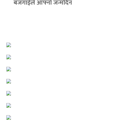
बजगाईले आफ्नो जन्मदिन