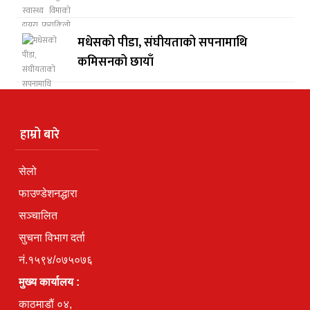
मधेसको पीडा, संघीयताको सपनामाथि
कमिसनको छायाँ
हाम्रो बारे
सेलो
फाउण्डेशनद्धारा
सञ्चालित
सुचना विभाग दर्ता
नं.१५९४/०७५०७६
मुख्य कार्यालय :
काठमाडौं ०४,