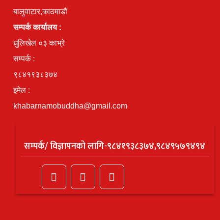
बालुवाटार,काठमाडौं
सम्पर्क कार्यालय :
धुलिखेल ०३ काभ्रे
सम्पर्क :
९८४१९३८३७४
इमेल :
khabarnamobuddha@gmail.com
सम्पर्क/ विज्ञापनको लागि-९८४१९३८३७४,९८४९५७९४९४