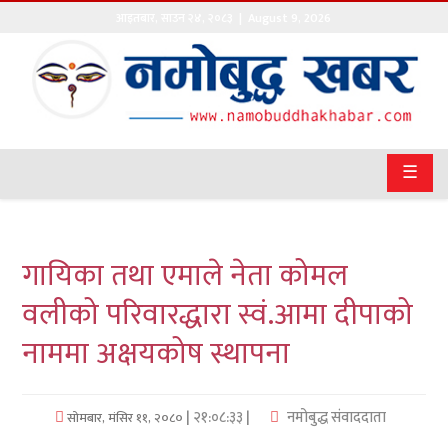
आइतबार
,
साउन
२४
,
२०८३
| August 9, 2026
गृहपृष्ठ
सङ्घीय
समाचार
☰
राजनीति
प्रवास
गायिका तथा एमाले नेता कोमल
अर्थवाणिज्य
वलीको परिवारद्धारा स्वं.आमा दीपाको
नाममा अक्षयकोष स्थापना
खेलकुद
अन्तराष्ट्रिय
| २१:०८:३३ |
नमोबुद्ध संवाददाता
सोमबार, मंसिर ११, २०८०
कला