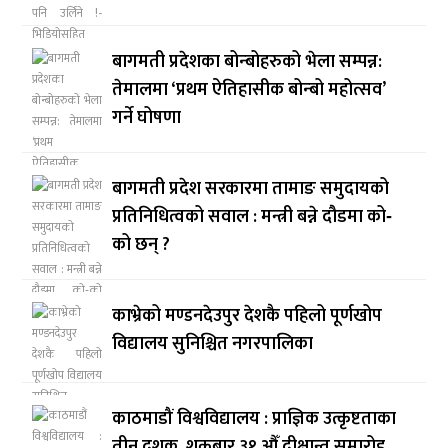
बागमती प्रदेशका बोन्बोहरुको भेला सम्पन्न:
तेमालमा ‘प्रथम ऐतिहासीक बोन्बो महोत्सव’
गर्ने घोषणा
बागमती प्रदेश सरकारमा तामाङ समुदायको
प्रतिनिधित्वको सवाल : मन्त्री बन्ने दौडमा को‐
को छन् ?
काभ्रेको मण्डनदेउपुर देशकै पहिलो पूर्णखोप
विद्यालय सुनिश्चित नगरपालिका
काठमाडौं विश्वविद्यालय : प्राज्ञिक उत्कृष्टताका
तीन दशक, शुक्रबार ३१ औँ दीक्षान्त समारोह