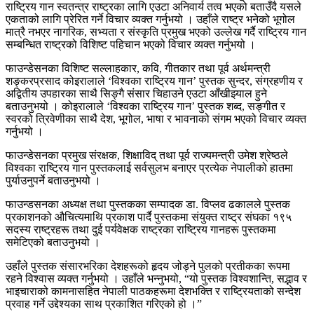
राष्ट्रिय गान स्वतन्त्र राष्ट्रका लागि एउटा अनिवार्य तत्व भएको बताउँदै यसले
एकताको लागि प्रेरित गर्ने विचार व्यक्त गर्नुभयो । उहाँले राष्ट्र भनेको भूगोल
मात्रै नभएर नागरिक, सभ्यता र संस्कृति प्रमुख भएको उल्लेख गर्दै राष्ट्रिय गान
सम्बन्धित राष्ट्रको विशिष्ट पहिचान भएको विचार व्यक्त गर्नुभयो ।
फाउन्डेसनका विशिष्ट सल्लाहकार, कवि, गीतकार तथा पूर्व अर्थमन्त्री
शङ्करप्रसाद कोइरालाले ‘विश्वका राष्ट्रिय गान’ पुस्तक सुन्दर, संग्रहणीय र
अद्वितीय उपहारका साथै सिङ्गै संसार चिहाउने एउटा आँखीझ्याल हुने
बताउनुभयो । कोइरालाले ‘विश्वका राष्ट्रिय गान’ पुस्तक शब्द, सङ्गीत र
स्वरको त्रिवेणीका साथै देश, भूगोल, भाषा र भावनाको संगम भएको विचार व्यक्त
गर्नुभयो ।
फाउन्डेसनका प्रमुख संरक्षक, शिक्षाविद् तथा पूर्व राज्यमन्त्री उमेश श्रेष्ठले
विश्वका राष्ट्रिय गान पुस्तकलाई सर्वसुलभ बनाएर प्रत्येक नेपालीको हातमा
पुर्याउनुपर्ने बताउनुभयो ।
फाउन्डसनका अध्यक्ष तथा पुस्तकका सम्पादक डा. विप्लव ढकालले पुस्तक
प्रकाशनको औचित्यमाथि प्रकाश पार्दै पुस्तकमा संयुक्त राष्ट्र संघका १९५
सदस्य राष्ट्रहरू तथा दुई पर्यवेक्षक राष्ट्रका राष्ट्रिय गानहरू पुस्तकमा
समेटिएको बताउनुभयो ।
उहाँले पुस्तक संसारभरिका देशहरूको हृदय जोड्ने पुलको प्रतीकका रूपमा
रहने विश्वास व्यक्त गर्नुभयो । उहाँले भन्नुभयो, “यो पुस्तक विश्वशान्ति, सद्भाव र
भाइचाराको कामनासहित नेपाली पाठकहरूमा देशभक्ति र राष्ट्रियताको सन्देश
प्रवाह गर्ने उद्देश्यका साथ प्रकाशित गरिएको हो ।”