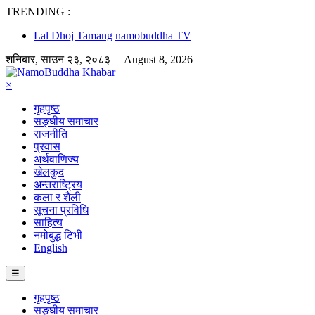
TRENDING :
Lal Dhoj Tamang
namobuddha TV
शनिबार
,
साउन
२३
,
२०८३
| August 8, 2026
×
गृहपृष्ठ
सङ्घीय समाचार
राजनीति
प्रवास
अर्थवाणिज्य
खेलकुद
अन्तराष्ट्रिय
कला र शैली
सूचना प्रविधि
साहित्य
नमोबुद्ध टिभी
English
☰
गृहपृष्ठ
सङ्घीय समाचार