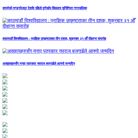
काभ्रेको मण्डनदेउपुर देशकै पहिलो पूर्णखोप विद्यालय सुनिश्चित नगरपालिका
काठमाडौं विश्वविद्यालय : प्राज्ञिक उत्कृष्टताका तीन दशक, शुक्रबार ३१ औँ दीक्षान्त समारोह
असहायहरुसँग मनाए पत्रकार नवराज बजगाईले आफ्नो जन्मदिन