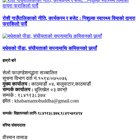
रोशी गाउँपालिकाको नीति, कार्यक्रम र बजेट : निशुल्क स्वास्थ्य विमाको दायरा
फराकिलो पार्दै
मधेसको पीडा, संघीयताको सपनामाथि कमिसनको छायाँ
हाम्रो बारे
सेलो फाउण्डेशनद्धारा सञ्चालित
सुचना विभाग दर्ता नं.१५९४/०७५०७६
मुख्य कार्यालय :
काठमाडौं ०४, बालुवाटार,काठमाडौं
सम्पर्क कार्यालय :
धुलिखेल ०३ काभ्रे
सम्पर्क : ९८४१९३८३७४
इमेल : khabarnamobuddha@gmail.com
सम्पर्क/ विज्ञापनको लागि-९८४१९३८३७४,९८४९५७९४९४
वरिष्ठ संवाददाता
वीरमान तामाङ