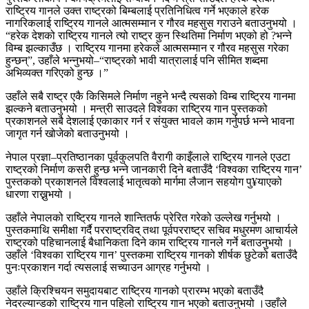
राष्ट्रिय गानले उक्त राष्ट्रको बिम्बलाई प्रतिनिधित्व गर्ने भएकाले हरेक
नागरिकलाई राष्ट्रिय गानले आत्मसम्मान र गौरव महसुस गराउने बताउनुभयो ।
“हरेक देशको राष्ट्रिय गानले त्यो राष्ट्र कुन स्थितिमा निर्माण भएको हो ?भन्ने
विम्ब झल्काउँछ । राष्ट्रिय गानमा हरेकले आत्मसम्मान र गौरव महसुस गरेका
हुन्छन्”, उहाँले भन्नुभयो–“राष्ट्रको भावी यात्रालाई पनि सीमित शब्दमा
अभिव्यक्त गरिएको हुन्छ ।”
उहाँले सबै राष्ट्र एकै किसिमले निर्माण नहुने भन्दै त्यसको विम्ब राष्ट्रिय गानमा
झल्कने बताउनुभयो । मन्त्री साउदले विश्वका राष्ट्रिय गान पुस्तकको
प्रकाशनले सबै देशलाई एकाकार गर्न र संयुक्त भावले काम गर्नुपर्छ भन्ने भावना
जागृत गर्न खोजेको बताउनुभयो ।
नेपाल प्रज्ञा–प्रतिष्ठानका पूर्वकुलपति वैरागी काइँलाले राष्ट्रिय गानले एउटा
राष्ट्रको निर्माण कसरी हुन्छ भन्ने जानकारी दिने बताउँदै ‘विश्वका राष्ट्रिय गान’
पुस्तकको प्रकाशनले विश्वलाई भातृत्वको मार्गमा लैजान सहयोग पु¥याएको
धारणा राख्नुभयो ।
उहाँले नेपालको राष्ट्रिय गानले शान्तितर्फ प्रेरित गरेको उल्लेख गर्नुभयो ।
पुस्तकमाथि समीक्षा गर्दै परराष्ट्रविद् तथा पूर्वपरराष्ट्र सचिव मधुरमण आचार्यले
राष्ट्रको पहिचानलाई बैधानिकता दिने काम राष्ट्रिय गानले गर्ने बताउनुभयो ।
उहाँले ‘विश्वका राष्ट्रिय गान’ पुस्तकमा राष्ट्रिय गानको शीर्षक छुटेको बताउँदै
पुनःप्रकाशन गर्दा त्यसलाई सच्याउन आग्रह गर्नुभयो ।
उहाँले क्रिश्चियन समुदायबाट राष्ट्रिय गानको प्रारम्भ भएको बताउँदै
नेदरल्यान्डको राष्ट्रिय गान पहिलो राष्ट्रिय गान भएको बताउनुभयो ।उहाँले