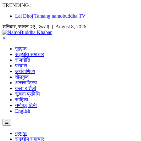
TRENDING :
Lal Dhoj Tamang
namobuddha TV
शनिबार
,
साउन
२३
,
२०८३
| August 8, 2026
×
गृहपृष्ठ
सङ्घीय समाचार
राजनीति
प्रवास
अर्थवाणिज्य
खेलकुद
अन्तराष्ट्रिय
कला र शैली
सूचना प्रविधि
साहित्य
नमोबुद्ध टिभी
English
☰
गृहपृष्ठ
सङ्घीय समाचार