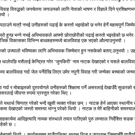
बालविवाह विरुद्धको जनचेतना जगाउनको लागि नेताको भाषण र विज्ञले दिने प्रशिक्ष
ुभयो ।
ठाउने मात्रै नभई उनीहरुको पढाई के कस्तो भइरहेको छ भनेर हेर्ने महत्वपुर्ण जि
ा राम्रो हुन्छ भन्ने नभई अभिभावकले आफ्नो छोराछोरीको पढाई कस्तो भइरहेको छ भनेर
ले समाजिक विकासका विभिन्न बाधकहरुमध्ये बालविवाह एक भएको औल्याउनुभयो ।
 उनीहरुको उज्यालो भविष्यका लागि अभिभावक जिम्मेवार हुन नसकेको बताए.उनुभयो । 
ढ्न थालेपछि यसैलाई केन्द्रित गरेर ‘जुनकिरी’ नाम नाटक देखाएको र यसले बालवि
ा बालविवाह गर्दा जेल पर्नेदेखि लिएर उमेर नपुगी विवाह गरी जन्मेका बच्चाको जन्मदर
ा गर्दा र मोबाइलको दुरपयोगले उनीहरुको शिक्षामा पर्ने असरलाई देखाउँदै सुधारको
असरलाई जीवन्त रुपमा प्रस्तुत गरेका थिए ।
 यथार्थ चिणत्र गरेको भन्दै खुसी व्यक्त गरेका छन् । नाटक हेर्न आएका स्थानीय 
ा देखाएको जस्तो समस्या भाग्नु परेको थियो । नाटक त मेरै बाहिनीको समस्याला
र्यमा आदिइत्यादि नामक संस्थाले तयार पारिएको पुरु लम्साल निर्देशित सडक न
रहेको छ ।
ुभएको थियो । कार्यक्रममा गाउँपालिका अध्यक्ष थिङ र उपाध्यक्ष जिम्बासँगै गाउँ