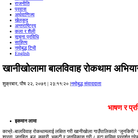
राजनीति
प्रवास
अर्थवाणिज्य
खेलकुद
अन्तराष्ट्रिय
कला र शैली
सूचना प्रविधि
साहित्य
नमोबुद्ध टिभी
English
खानीखोलामा बालविवाह रोकथाम अभियान 
शुक्रबार, पौष २२, २०७९
| २३:११:२० |
नमोबुद्ध संवाददाता
भाषण र प्रश
इकमान लामा
काभ्रे–बालविवाह रोकथामलाई लक्षित गरी खानीखोला गाउँपालिकाले ‘जुनकिरी’ न
शारदा, जनहित, बुद्ध, कुमारी, भृकुटी र जनविकास गरी ८ वटा माविमा प्रदर्शन