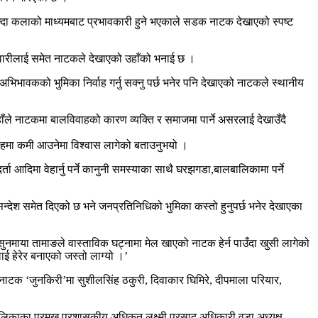
णभन्दा कलाको माध्यमबाट प्रभावकारी हुने भएकाले सडक नाटक देखाएको स्पष्ट
म्मेवारीलाई समेत नाटकले देखाएको उहाँको भनाई छ ।
 अभिभावकको भुमिका निर्वाह गर्नु सक्नु पर्छ भनेर पनि देखाएको नाटकले स्थानीय
उहाँले नाटकमा बालविवाहको कारण व्यक्ति र समाजमा पार्ने असरलाई देखाउँदै
वाहमा कमी आउनेमा विश्वास लागेको बताउनुभयो ।
्ता आदिमा वेहार्नु पर्ने कानुनी समस्याका साथै घरझगडा,बालबालिकामा पर्ने
 सन्देश समेत दिएको छ भने जनप्रतिनिधिको भुमिका कस्तो हुनुपर्छ भनेर देखाएका
सुनमाया तामाङले वास्ताविक घट्नामा मेल खाएको नाटक हेर्न पाउँदा खुसी लागेको
ई हेरेर बनाएको जस्तो लाग्यो ।’
ाटक ‘जुनकिरी’मा सुशीलसिंह ठकुरी, दिवाकार घिमिरे, दीपमाला परियार,
पालिकाका प्रमुख प्रशासकीय अधिृकत लक्ष्मी प्रसाद अधिकारी,वडा अध्यक्ष,