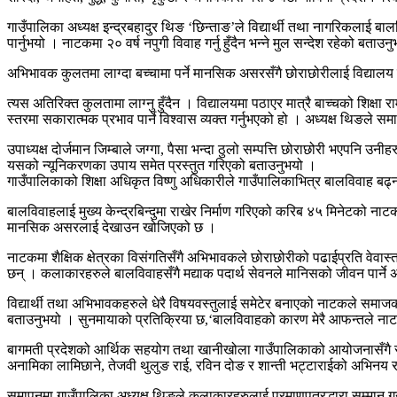
गाउँपालिका अध्यक्ष इन्द्रबहादुर थिङ ‘छिन्ताङ’ले विद्यार्थी तथा नागरिकलाई 
पार्नुभयो । नाटकमा २० वर्ष नपुगी विवाह गर्नु हुँदैन भन्ने मुल सन्देश रहेको बताउन
अभिभावक कुलतमा लाग्दा बच्चामा पर्ने मानसिक असरसँगै छोराछोरीलाई विद्यालय प
त्यस अतिरिक्त कुलतामा लाग्नु हुँदैन । विद्यालयमा पठाएर मात्रै बाच्चको शिक्ष
स्तरमा सकारात्मक प्रभाव पार्ने विश्वास व्यक्त गर्नुभएको हो । अध्यक्ष थिङ
उपाध्यक्ष दोर्जमान जिम्बाले जग्गा, पैसा भन्दा ठुलो सम्पत्ति छोराछोरी भएपनि
यसको न्यूनिकरणका उपाय समेत प्रस्तुत गरिएको बताउनुभयो ।
गाउँपालिकाको शिक्षा अधिकृत विष्णु अधिकारीले गाउँपालिकाभित्र बालविवाह ब
बालविवाहलाई मुख्य केन्द्रबिन्दुमा राखेर निर्माण गरिएको करिब ४५ मिनेटको नाटकम
मानसिक असरलाई देखाउन खोजिएको छ ।
नाटकमा शैक्षिक क्षेत्रका विसंगतिसँगै अभिभावकले छोराछोरीको पढाईप्रति वेवास्त
छन् । कलाकारहरुले बालविवाहसँगै मद्याक पदार्थ सेवनले मानिसको जीवन पार्ने 
विद्यार्थी तथा अभिभावकहरुले धेरै विषयवस्तुलाई समेटेर बनाएको नाटकले समाजको
बताउनुभयो । सुनमायाको प्रतिक्रिया छ,‘बालविवाहको कारण मेरै आफन्तले नाटकम
बागमती प्रदेशको आर्थिक सहयोग तथा खानीखोला गाउँपालिकाको आयोजनासँगै सहका
अनामिका लामिछाने, तेजवी थुलुङ राई, रविन दोङ र शान्ती भट्टाराईको अभिनय 
समापनमा गाउँपालिका अध्यक्ष थिङले कलाकारहरुलाई प्रमाणपत्रद्धारा सम्मान गर्न