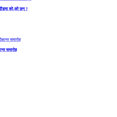
 दौडमा को‐को छन् ?
षान्त समारोह