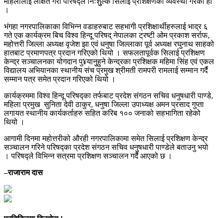
महिलालाई लक्षित गरी परिषद्ले निःशुुल्क सिलाई प्रशिक्षणको व्यवस्था गरेको हो
।
भंगहा नगरपालिकाका विभिन्न वडाहरुबाट सहभागी प्रशिक्षार्थीहरुलाई भाद्र ६
गते एक कार्यक्रम बिच विश्व हिन्दू परिषद् नेपालका ट्रष्टी ओम प्रकाश सर्राफ,
महोत्तरी जिल्ला अध्यक्ष वृजेश झा एवं धनुषा जिल्लाका पूर्व अध्यक्ष रघुनाथ साहको
हातबाट प्रमाणपत्र प्रदान गरिएको थियो । सफलतापूर्वक सिलाई प्रशिक्षण
केन्द्र सञ्चालनका योगदान पु¥यानुुहुने केन्द्रका प्रशिक्षक महिमा सिंह एवं एकल
विद्यालय अभियानका स्थानीय संच प्रमुख श्रीमती रामपरी रामलाई सम्मान गर्दै
सम्मान पत्र समेत प्रदान गरिएको थियो ।
कार्यक्रममा विश्व हिन्दू परिषद्का तर्फबाट प्रदेश संगठन सचिव धनुषधारी पाण्डे,
महिला प्रमुख सुनिता देवी ठाकुर, धनुषा जिल्ला उपाध्यक्ष अमन प्रसाद गुप्ता
लगायत स्थानीय कार्यकर्ताहरु सहित करिब १०० जनाको सहभागिता रहेको
थियो ।
आगामी दिनमा महोत्तरीको औरही नगरपालिकामा समेत सिलाई प्रशिक्षण केन्द्र
सञ्चालन गरिने परिषद्का प्रदेश संगठन सचिव धनुषधारी पाण्डेले बताउनु भयो
। परिषद्ले विभिन्न सत्रमा प्रशिक्षण सञ्चालन गर्दै आएको छ ।
–राजाराम दास