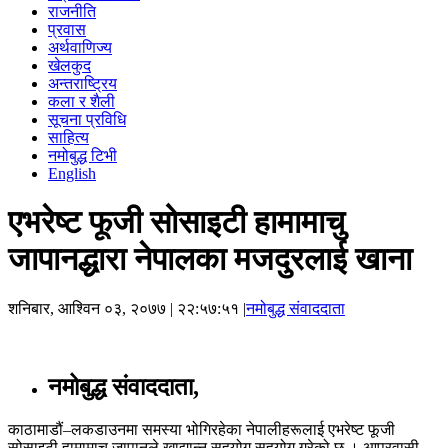
राजनीति
प्रवास
अर्थवाणिज्य
खेलकुद
अन्तराष्ट्रिय
कला र शैली
सूचना प्रविधि
साहित्य
नमोबुद्ध टिभी
English
एभरेष्ट फूजी सोसाइटी हामामाचु
जापानद्धारा नेपालका मजदुरलाई खाना
शनिबार, आश्विन ०३, २०७७
| २२:५७:५१ |
नमोबुद्ध संवाददाता
नमोबुद्ध संवाददाता,
काठामाडौं–लकडाउनमा समस्या भोगिरहेका नेपालीहरूलाई एभरेष्ट फूजी
सोसाइटी हामामाचु जापानले खाद्यान्न सहयोग सहयोग गरेको छ । आप्रवासी