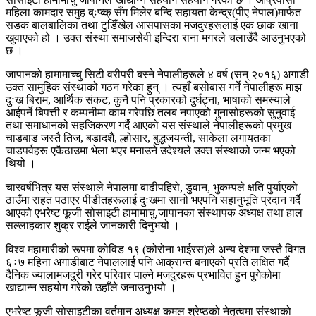
महिला कामदार समुह ब्ःप्ब्क् सँग मिलेर बन्दि सहायता केन्द्र(पीए नेपाल)मार्फत
सडक बालबालिका तथा टुडिँखेल आसपासका मजदुरहरूलाई एक छाक खाना
खुवाएको हो । उक्त संस्था समाजसेवी इन्दिरा राना मगरले चलाउँदै आउनुभएको
छ ।
जापानको हामामाच्चु सिटी वरीपरी बस्ने नेपालीहरूले ४ वर्ष (सन् २०१६) अगाडी
उक्त सामुहिक संस्थाको गठन गरेका हुन् । त्यहाँ बसोबास गर्ने नेपालीहरू माझ
दुःख बिराम, आर्थिक संकट, कुनै पनि प्रकारको दुर्घट्ना, भाषाको समस्याले
आईपर्ने बिपत्ती र कम्पनीमा काम गरेपछि तलब नपाएको गुनासोहरूको सुनुवाई
तथा समाधानको सहजिकरण गर्दै आएको यस संस्थाले नेपालीहरूको प्रमुख
चाडबाड जस्तै तिज, बडादशैं, ल्होसार, बुद्धजयन्ती, साकेला लगायतका
चाडपर्वहरू एकैठाउमा भेला भएर मनाउने उदेश्यले उक्त संस्थाको जन्म भएको
थियो ।
चारवर्षभित्र यस संस्थाले नेपालमा बाढीपहिरो, डुवान, भुकम्पले क्षति पुर्याएको
ठाउँमा राहत पठाएर पीडीतहरूलाई दुःखमा सानो भएपनि सहानुभूति प्रदान गर्दै
आएको एभरेष्ट फूजी सोसाइटी हामामाचु,जापानका संस्थापक अध्यक्ष तथा हाल
सल्लाहकार शुक्र राईले जानकारी दिनुभयो ।
विश्व महामारीको रूपमा कोविड १९ (कोरोना भाईरस)ले अन्य देशमा जस्तै विगत
६÷७ महिना अगाडीबाट नेपाललाई पनि आक्रान्त बनाएको प्रति लक्षित गर्दै
दैनिक ज्यालामजदुरी गरेर परिवार पाल्ने मजदुरहरू प्रभावित हुन पुगेकोमा
खाद्यान्न सहयोग गरेको उहाँले जनाउनुभयो ।
एभरेष्ट फूजी सोसाइटीका वर्तमान अध्यक्ष कमल श्रेष्ठको नेतृत्वमा संस्थाको