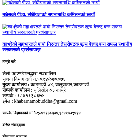
मधेसको पीडा, संघीयताको सपनामाथि कमिसनको छायाँ
काभ्रेको महाभारतले पायो निरन्तर तेस्रोपटक शून्य बेरुजू बन्न सफल स्थानीय
सरकारको प्रशंसापत्र
हाम्रो बारे
सेलो फाउण्डेशनद्धारा सञ्चालित
सुचना विभाग दर्ता नं.१५९४/०७५०७६
मुख्य कार्यालय :
काठमाडौं ०४, बालुवाटार,काठमाडौं
सम्पर्क कार्यालय :
धुलिखेल ०३ काभ्रे
सम्पर्क : ९८४१९३८३७४
इमेल : khabarnamobuddha@gmail.com
सम्पर्क/ विज्ञापनको लागि-९८४१९३८३७४,९८४९५७९४९४
वरिष्ठ संवाददाता
वीरमान तामाङ