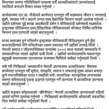
विभागका समग्र गतिविधिबारे प्रकाश पार्दै आञ्चलिकताले उपन्यासलाई
स्वादिलो बनाउने विचार व्यक्त गर्नुभयो ।
कार्यक्रममा प्रा.डा. पौडेलले कार्यपत्र प्रस्तुत गर्दै माक्र्सवाद जीवन र जगत्लाई
बुझ्ने, व्याख्या गर्ने र बदल्ने उन्नत एवम् वैज्ञानिक चिन्तन भएको उल्लेख गर्नुभयो ।
उहाँले दर्शनका दुई शाखा आदर्शवादी दर्शन र भौतिकवादी दर्शनमध्ये माक्र्सवाद
द्वन्द्वात्मक भौतिकवाद एवम् ऐतिहासिक भौतिकवादको योगबाट निर्मित दार्श्निक
चिन्तन एवम् प्रणाली भएको बताउनुभयो ।
मानव समाजमा हुने परिवर्तन द्वन्द्वात्मक भौतिकवादी विधिअनुरूप हुने हुँदा
कलासाहित्यले पनि परिवर्तनका पक्षमा वकालत गर्ने उहाँको ठम्याइ थियो ।
नेपाली समाज र जीवनपरिवेशका सन्दर्भमा २०५२ साल यताको समयावधि नै
समकालीनता भएको उहाँको दाबी थियो । उहाँको कार्यपत्रमाथि मकवानपुर
बहुमुखी क्याम्पसका प्राध्यापक घनश्याम घिमिरेले समीक्षा गर्नुभएको थियो ।
यसै गरी निखिलले ‘समकालीन नेपाली उपन्यासमा अञ्चलिकता’ विषयमा
कार्यपत्र प्रस्तुत गर्दै भूगोल, संस्कृति, समाज र भाषालाई मुख्य आधार बनाएर
कुनै स्थानविशेषका पात्र र त्यहाँको मनो–सामाजिक–सांस्कृतिक लगायतका
समग्र चरित्रलाई पृथक् ढङ्गले प्रस्तुत गर्ने उपन्यास नै आञ्चलिक उपन्यास
भएको बताउनुभयो ।
उहाँले शङ्कर कोइरालाको ‘खैरेनीघाट’ नेपाली आञ्चलिक उपन्यासको पहिलो
आदर्श मानिने उल्लेख गर्नुभयो । निखिलको कार्यपत्रमाथि आँचलकी सहसचिव
निरा शर्माले समीक्षा गर्नुभएको थियो ।