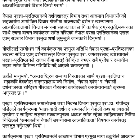
आञ्चलिकताबारे विचार विमर्श गरायो ।
नेपाल प्रज्ञा–प्रतिष्ठानको दर्शनशास्त्र विभाग तथा आख्यान विभागसँगको
सहकार्यमा आयोजित विचार गोष्ठीमा माक्र्सवादी दर्शन र उपन्यासमा
आञ्चलिकताबारे चिन्तन मननमा सहजताका लागि कार्यपत्र प्रस्तुती,मन्थनका
साथै रचना वाचन कार्यक्रम समेत गरिएको नेपाल प्रज्ञा प्रतिष्ठानका प्राज्ञ
एवम् सञ्चार विभाग प्रमुख शशी लुमुम्बुले जानकारी दिनुभयो ।
गोष्ठीलाई सम्बोधन गर्दै कार्यक्रमका प्रमुख अतिथि नेपाल प्रज्ञा–प्रतिष्ठानका
सदस्य सचिव एवम् दर्शनशास्त्र विभाग प्रमुख प्रा. जगतप्रसाद उपाध्यायले
प्रज्ञा–प्रतिष्ठानले राजधानीमा मात्रै केन्द्रित नभएर सबै प्रदेश र स्थानीय
तहमा समेत विभिन्न गतिविधि गर्दै आएको बताउनुभयो ।
उहाँले भन्नुभयो, “अन्तराष्ट्रिय सम्बन्ध विस्तारका साथै प्रज्ञा–प्रतिष्ठान
‘महाकवि देवकोटा सङ्ग्रहलाय’को निर्माण, ‘नेपाल दर्पण’ र ‘नेपाली
दर्शन’जस्ता राष्ट्रिय गौरवका गौरवमय कार्यहरूको कार्यान्वयनको क्रममा
अग्रसर छ ।”
प्रज्ञा–प्रतिष्ठानका समालोचना तथा निबन्ध विभाग प्रमुख प्रा.डा. गोपीन्द्र
पौडेलले कार्यक्रममा ‘माक्र्सवादी दर्शन र समकालीन नेपाली कथामा त्यसको
प्रयोग’ र साहित्य सङ्गम मकवानपुरका अध्यक्ष समेत रहेका साहित्यकार निमिष
निखिलले ‘समकालीन नेपाली उपन्यासमा आञ्चलिकता’ विषयक कार्यपत्र
प्रस्तुत गर्नुभएको थियो ।
कार्यक्रममा प्रज्ञा–प्रतिष्ठानकी आख्यान विभाग प्रमुख माया ठकुरीले आख्यान