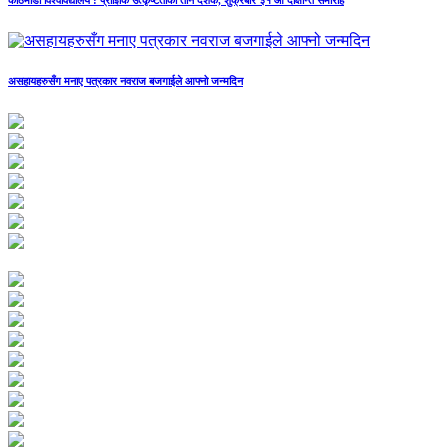
काठमाडौं विश्वविद्यालय : प्राज्ञिक उत्कृष्टताका तीन दशक, शुक्रबार ३१ औँ दीक्षान्त समारोह
असहायहरुसँग मनाए पत्रकार नवराज बजगाईले आफ्नो जन्मदिन