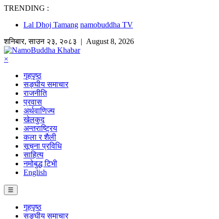
TRENDING :
Lal Dhoj Tamang
namobuddha TV
शनिबार
,
साउन
२३
,
२०८३
| August 8, 2026
×
गृहपृष्ठ
सङ्घीय समाचार
राजनीति
प्रवास
अर्थवाणिज्य
खेलकुद
अन्तराष्ट्रिय
कला र शैली
सूचना प्रविधि
साहित्य
नमोबुद्ध टिभी
English
☰
गृहपृष्ठ
सङ्घीय समाचार