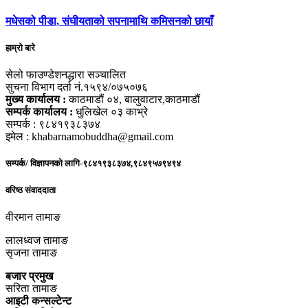
मधेसको पीडा, संघीयताको सपनामाथि कमिसनको छायाँ
हाम्रो बारे
सेलो फाउण्डेशनद्धारा सञ्चालित
सुचना विभाग दर्ता नं.१५९४/०७५०७६
मुख्य कार्यालय :
काठमाडौं ०४, बालुवाटार,काठमाडौं
सम्पर्क कार्यालय :
धुलिखेल ०३ काभ्रे
सम्पर्क : ९८४१९३८३७४
इमेल : khabarnamobuddha@gmail.com
सम्पर्क/ विज्ञापनको लागि-९८४१९३८३७४,९८४९५७९४९४
वरिष्ठ संवाददाता
वीरमान तामाङ
लालध्वज तामाङ
सृजना तामाङ
बजार प्रमुख
सरिता तामाङ
आइटी कन्सल्टेन्ट