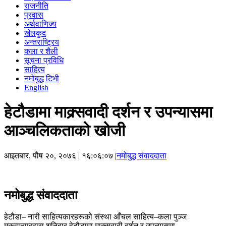
राजनीति
प्रवास
अर्थवाणिज्य
खेलकुद
अन्तराष्ट्रिय
कला र शैली
सूचना प्रविधि
साहित्य
नमोबुद्ध टिभी
English
हेटौडामा माक्र्सवादी दर्शन र उपन्यासमा
आञ्चलिकताको खोजी
आइतबार, पौष २०, २०७६
| १६:०६:०७ |
नमोबुद्ध संवाददाता
नमोबुद्ध संवाददाता
हेटौडा– नारी साहित्यकारहरूको संस्था आँचल साहित्य–कला पुञ्ज
मकवानपुरद्वारा शनिबार हेटौडामा माक्र्सवादी दर्शन र उपन्यासमा