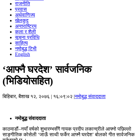
राजनीति
प्रवास
अर्थवाणिज्य
खेलकुद
अन्तराष्ट्रिय
कला र शैली
सूचना प्रविधि
साहित्य
नमोबुद्ध टिभी
English
‘आफ्नै घरदेश’ सार्वजनिक
(भिडियोसहित)
बिहिबार, बैशाख १२, २०७६
| १६:०९:०२ |
नमोबुद्ध संवाददाता
नमोबुद्ध संवाददाता
काठमाडौं–नयाँ वर्षको शुभारम्भसँगै गायक प्रदीप लकान्द्रीले आफ्नो पछिल्लो
साङ्गीतिक कोसेली ‘जाऊँ साथी फर्केर आफ्नै घरदेश’ बोलको गीत सार्वजनिक