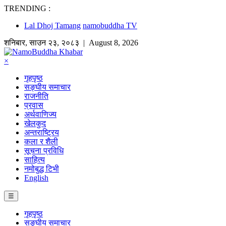
TRENDING :
Lal Dhoj Tamang
namobuddha TV
शनिबार
,
साउन
२३
,
२०८३
| August 8, 2026
×
गृहपृष्ठ
सङ्घीय समाचार
राजनीति
प्रवास
अर्थवाणिज्य
खेलकुद
अन्तराष्ट्रिय
कला र शैली
सूचना प्रविधि
साहित्य
नमोबुद्ध टिभी
English
☰
गृहपृष्ठ
सङ्घीय समाचार