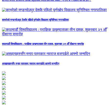
बागमती प्रदेश सरकारमा तामाङ समुदायको प्रतिनिधित्वको सवाल : मन्त्री बन्ने दौडमा को‐को छन् ?
काभ्रेको मण्डनदेउपुर देशकै पहिलो पूर्णखोप विद्यालय सुनिश्चित नगरपालिका
काठमाडौं विश्वविद्यालय : प्राज्ञिक उत्कृष्टताका तीन दशक, शुक्रबार ३१ औँ दीक्षान्त समारोह
असहायहरुसँग मनाए पत्रकार नवराज बजगाईले आफ्नो जन्मदिन