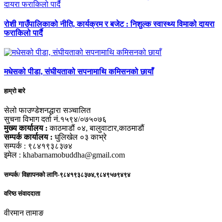
रोशी गाउँपालिकाको नीति, कार्यक्रम र बजेट : निशुल्क स्वास्थ्य विमाको दायरा
फराकिलो पार्दै
मधेसको पीडा, संघीयताको सपनामाथि कमिसनको छायाँ
हाम्रो बारे
सेलो फाउण्डेशनद्धारा सञ्चालित
सुचना विभाग दर्ता नं.१५९४/०७५०७६
मुख्य कार्यालय :
काठमाडौं ०४, बालुवाटार,काठमाडौं
सम्पर्क कार्यालय :
धुलिखेल ०३ काभ्रे
सम्पर्क : ९८४१९३८३७४
इमेल : khabarnamobuddha@gmail.com
सम्पर्क/ विज्ञापनको लागि-९८४१९३८३७४,९८४९५७९४९४
वरिष्ठ संवाददाता
वीरमान तामाङ