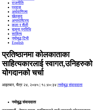
राजनीति
प्रवास
अर्थवाणिज्य
खेलकुद
अन्तराष्ट्रिय
कला र शैली
सूचना प्रविधि
साहित्य
नमोबुद्ध टिभी
English
प्रतिष्ठानमा कोलकाताका
साहित्यकारलाई स्वागत,उनिहरुको
योगदानको चर्चा
आइतबार, चैत्र २४, २०७५
| १८:४०:३४ |
नमोबुद्ध संवाददाता
नमोबुद्ध संवाददाता