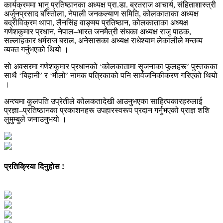
कार्यक्रममा भानु प्रतिष्ठानका अध्यक्ष प्रा.डा. ब्रतराज आचार्य, संहिताशास्त्री
अर्जुनप्रसाद बाँस्तोला, नेपाली जनकल्याण समिति, कोलकाताका अध्यक्ष
बद्रीविक्रम थापा, लैनसिंह वाङ्मय प्रतिष्ठान, कोलकाताका अध्यक्ष
गणेशकुमार प्रधान, नेपाल–भारत जनमैत्री संघका अध्यक्ष राजु पाठक,
सल्लाहकार धर्मराज बराल, अनेसासका अध्यक्ष राधेश्याम लेकालीले मन्तव्य
व्यक्त गर्नुभएको थियो ।
सो अवसरमा गणेशकुमार प्रधानको ‘कोलकातामा सृजनाका फूलहरू’ पुस्तकका
साथै ‘बिहानी’ र ‘मौलो’ नामक पत्रिकाको पनि सार्वजनिकीकरण गरिएको थियो
।
अन्त्यमा कुलपति उप्रेतीले कोलकतादेखी आउनुभएका साहित्यकारहरुलाई
प्रज्ञा–प्रतिष्ठानका प्रकाशनहरू उपहारस्वरूप प्रदान गर्नुभएको प्राज्ञ शशि
लुमुम्बुले जनाउनुभयो ।
प्रतिक्रिया दिनुहोस !