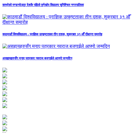
काभ्रेको मण्डनदेउपुर देशकै पहिलो पूर्णखोप विद्यालय सुनिश्चित नगरपालिका
काठमाडौं विश्वविद्यालय : प्राज्ञिक उत्कृष्टताका तीन दशक, शुक्रबार ३१ औँ दीक्षान्त समारोह
असहायहरुसँग मनाए पत्रकार नवराज बजगाईले आफ्नो जन्मदिन