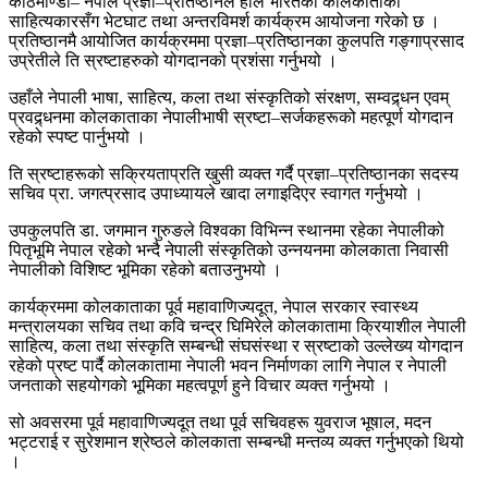
काठमाण्डौं– नेपाल प्रज्ञा–प्रतिष्ठानले हालै भारतको कोलकाताका
साहित्यकारसँग भेटघाट तथा अन्तरविमर्श कार्यक्रम आयोजना गरेको छ ।
प्रतिष्ठानमै आयोजित कार्यक्रममा प्रज्ञा–प्रतिष्ठानका कुलपति गङ्गाप्रसाद
उप्रेतीले ति स्रष्टाहरुको योगदानको प्रशंसा गर्नुभयो ।
उहाँले नेपाली भाषा, साहित्य, कला तथा संस्कृतिको संरक्षण, सम्वद्र्धन एवम्
प्रवद्र्धनमा कोलकाताका नेपालीभाषी स्रष्टा–सर्जकहरूको महत्पूर्ण योगदान
रहेको स्पष्ट पार्नुभयो ।
ति स्रष्टाहरूको सक्रियताप्रति खुसी व्यक्त गर्दै प्रज्ञा–प्रतिष्ठानका सदस्य
सचिव प्रा. जगत्प्रसाद उपाध्यायले खादा लगाइदिएर स्वागत गर्नुभयो ।
उपकुलपति डा. जगमान गुरुङले विश्वका विभिन्न स्थानमा रहेका नेपालीको
पितृभूमि नेपाल रहेको भन्दै नेपाली संस्कृतिको उन्नयनमा कोलकाता निवासी
नेपालीको विशिष्ट भूमिका रहेको बताउनुभयो ।
कार्यक्रममा कोलकाताका पूर्व महावाणिज्यदूत, नेपाल सरकार स्वास्थ्य
मन्त्रालयका सचिव तथा कवि चन्द्र घिमिरेले कोलकातामा क्रियाशील नेपाली
साहित्य, कला तथा संस्कृति सम्बन्धी संघसंस्था र स्रष्टाको उल्लेख्य योगदान
रहेको प्रष्ट पार्दै कोलकातामा नेपाली भवन निर्माणका लागि नेपाल र नेपाली
जनताको सहयोगको भूमिका महत्वपूर्ण हुने विचार व्यक्त गर्नुभयो ।
सो अवसरमा पूर्व महावाणिज्यदूत तथा पूर्व सचिवहरू युवराज भूषाल, मदन
भट्टराई र सुरेशमान श्रेष्ठले कोलकाता सम्बन्धी मन्तव्य व्यक्त गर्नुभएको थियो
।