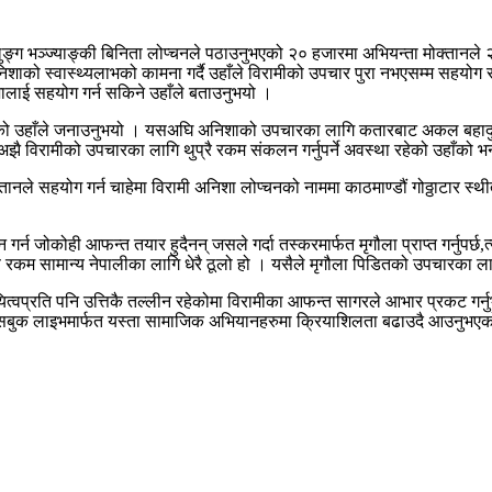
पलुङ्ग भञ्ज्याङ्की बिनिता लोप्चनले पठाउनुभएको २० हजारमा अभियन्ता मोक्तान
िशाको स्वास्थ्यलाभको कामना गर्दै उहाँले विरामीको उपचार पुरा नभएसम्म सहयोग
लाई सहयोग गर्न सकिने उहाँले बताउनुभयो ।
को उहाँले जनाउनुभयो । यसअघि अनिशाको उपचारका लागि कतारबाट अकल बहादुर
अझै विरामीको उपचारका लागि थुप्रै रकम संकलन गर्नुपर्ने अवस्था रहेको उहाँको 
 मोक्तानले सहयोग गर्न चाहेमा विरामी अनिशा लोप्चनको नाममा काठमाण्डौं गोठ्ठ
्न जोकोही आफन्त तयार हुदैनन् जसले गर्दा तस्करमार्फत मृगौला प्राप्त गर्नुपर्छ,
ति रकम सामान्य नेपालीका लागि धेरै ठूलो हो । यसैले मृगौला पिडितको उपचारका 
ित्वप्रति पनि उत्तिकै तल्लीन रहेकोमा विरामीका आफन्त सागरले आभार प्रकट गर्
फेसबुक लाइभमार्फत यस्ता सामाजिक अभियानहरुमा क्रियाशिलता बढाउदै आउनुभए