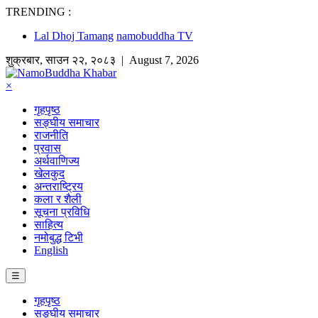
TRENDING :
Lal Dhoj Tamang
namobuddha TV
शुक्रबार
,
साउन
२२
,
२०८३
| August 7, 2026
×
गृहपृष्ठ
सङ्घीय समाचार
राजनीति
प्रवास
अर्थवाणिज्य
खेलकुद
अन्तराष्ट्रिय
कला र शैली
सूचना प्रविधि
साहित्य
नमोबुद्ध टिभी
English
☰
गृहपृष्ठ
सङ्घीय समाचार