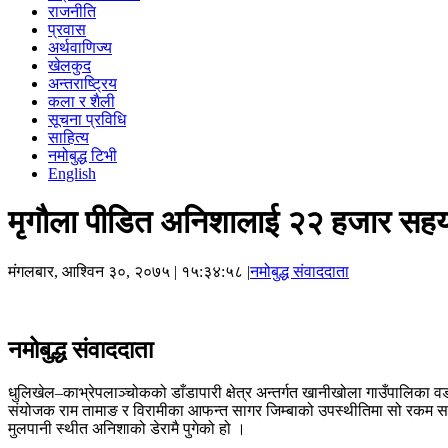
राजनीति
प्रवास
अर्थवाणिज्य
खेलकुद
अन्तराष्ट्रिय
कला र शैली
सूचना प्रविधि
साहित्य
नमोबुद्ध टिभी
English
मृगौला पीडित अनिशालाई २२ हजार सहय
मंगलबार, आश्विन ३०, २०७५
| १५:३४:५८ |
नमोबुद्ध संवाददाता
नमोबुद्ध संवाददाता
धुलिखेल–काभ्रेपलाञ्चोकको डाँडापारी क्षेत्र अन्तर्गत खानीखोला गाउँपालि
संयोजक राम तामाङ र विरामीका आफन्त सागर जिम्बाको उपस्थीतिमा सो रकम साहित
मुलपानी स्थीत अनिशाको डेरामै पुगेको हो ।