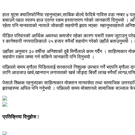
हाल युएस क्यालिफोर्निया रहनुभएका,साबिक बोल्दे फेदिचे गाविस वडा नम्बर ४ 
बचाउने पहल स्वरुप हाल प्राप्त रकम हस्तान्तरण गरेको जानकारी दिनुभयो । अन
रहेता पनि मानवताको नाताले जोकाही सहयोगी हृदय भएका महानुभावहरुले अनिशा
पीडित परिवारको आर्थिक अवस्था कमजोर रहेका कारण यसरी रकम जुटाउनु परे
र कागेश्वारी नगरपालिकाले २५ हजार रुपैयाँ सहयोग गरेको उहाँले बताउनुभयो । 
उहाँका अनुसार ३० वर्षीया अनिशाको दुबै मिर्गौलाले काम गर्दैन । साहित्यकार
सहयोग रकम जम्मा गर्न सकिने जानकारी पनि दिनुभयो ।
पछिल्लो समय मृगौला पिडितलाई सरकारले निशुल्क उपचार गर्ने भएपनि मृगौला दान गर
लागि आउजाउ खर्च,खानपान लगायतको खर्च जोड्दा बिसौं लाख रुपैयाँ लाग्छ,यत्
पेसाले शिक्षक रहनुभएका साहित्यकार मोक्तान मानवसेवा तथा सामाजिक उत्तरदाय
हृदयहरुमा अपिल पनि गर्नुभयो । पछिल्लो समय मोक्तानले सामाजिक सञ्जाल 
प्रतिक्रिया दिनुहोस !