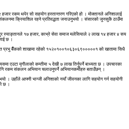
ले २ हजार रकम थपेर सो सहयोग हस्तान्तरण गरिएको हो । मोक्तानले अनिशालाई
 संकलनमा क्रियाशिल रहने प्रतिवद्धता जनाउनुभयो । संसारको जुनसुकै ठाउँमा
 स्याङ्तानले १७ हजार, काभ्रे सेवा समाज मलेसियाले २ लाख १४ हजार ४ सय
भनाई छ ।
ाटार स्थीत प्रभु बैँकको शाखामा रहेको १५२०१००१०६३०६९०००००१ को खातामा सिधै
त्यसमा एउटा मृगौलाको कम्तीमा ५ देखी ७ लाख तिर्नुपर्ने बाध्यता छ । उपचारका
लागि रकम संकलन अभियान चलाउनुपर्ने अभियानकर्मीहरु बताउँछन् ।
नुभयो । उहाँले आफ्नी भान्जी अनिशाको नयाँ जीवनका लागि सहयोग गर्न सहयोगी
को छ ।