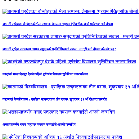
बागमती प्रदेशका बोन्बोहरुको भेला सम्पन्न: तेमालमा ‘प्रथम ऐतिहासीक बोन्बो महोत्सव’ गर्ने घोषणा
बागमती प्रदेश सरकारमा तामाङ समुदायको प्रतिनिधित्वको सवाल : मन्त्री बन्ने दौडमा को‐को छन् ?
काभ्रेको मण्डनदेउपुर देशकै पहिलो पूर्णखोप विद्यालय सुनिश्चित नगरपालिका
काठमाडौं विश्वविद्यालय : प्राज्ञिक उत्कृष्टताका तीन दशक, शुक्रबार ३१ औँ दीक्षान्त समारोह
असहायहरुसँग मनाए पत्रकार नवराज बजगाईले आफ्नो जन्मदिन