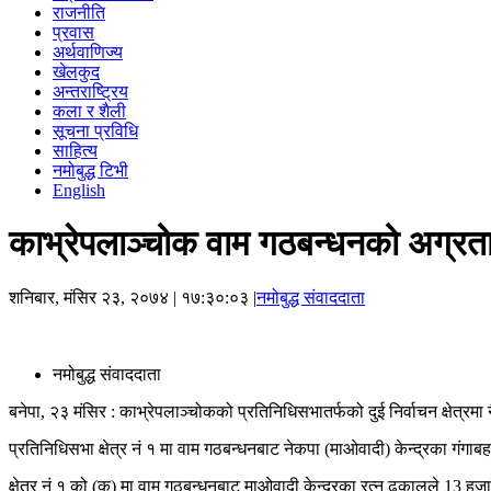
राजनीति
प्रवास
अर्थवाणिज्य
खेलकुद
अन्तराष्ट्रिय
कला र शैली
सूचना प्रविधि
साहित्य
नमोबुद्ध टिभी
English
काभ्रेपलाञ्चोक वाम गठबन्धनको अग्रत
शनिबार, मंसिर २३, २०७४
| १७:३०:०३ |
नमोबुद्ध संवाददाता
नमोबुद्ध संवाददाता
बनेपा, २३ मंसिर : काभ्रेपलाञ्चोकको प्रतिनिधिसभातर्फको दुई निर्वाचन क्षेत्र
प्रतिनिधिसभा क्षेत्र नं १ मा वाम गठबन्धनबाट नेकपा (माओवादी) केन्द्रका गंगा
क्षेत्र नं १ को (क) मा वाम गठबन्धनबाट माओवादी केन्द्रका रत्न ढकालले 13 हज