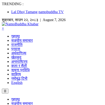
TRENDING :
Lal Dhoj Tamang
namobuddha TV
शुक्रबार
,
साउन
२२
,
२०८३
| August 7, 2026
×
गृहपृष्ठ
सङ्घीय समाचार
राजनीति
प्रवास
अर्थवाणिज्य
खेलकुद
अन्तराष्ट्रिय
कला र शैली
सूचना प्रविधि
साहित्य
नमोबुद्ध टिभी
English
☰
गृहपृष्ठ
सङ्घीय समाचार