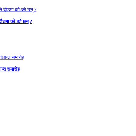
 दौडमा को‐को छन् ?
षान्त समारोह