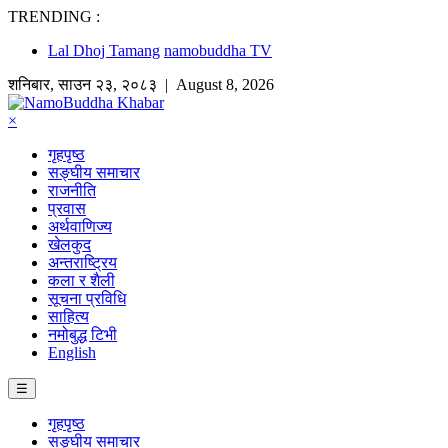
TRENDING :
Lal Dhoj Tamang
namobuddha TV
शनिबार
,
साउन
२३
,
२०८३
| August 8, 2026
×
गृहपृष्ठ
सङ्घीय समाचार
राजनीति
प्रवास
अर्थवाणिज्य
खेलकुद
अन्तराष्ट्रिय
कला र शैली
सूचना प्रविधि
साहित्य
नमोबुद्ध टिभी
English
☰
गृहपृष्ठ
सङ्घीय समाचार