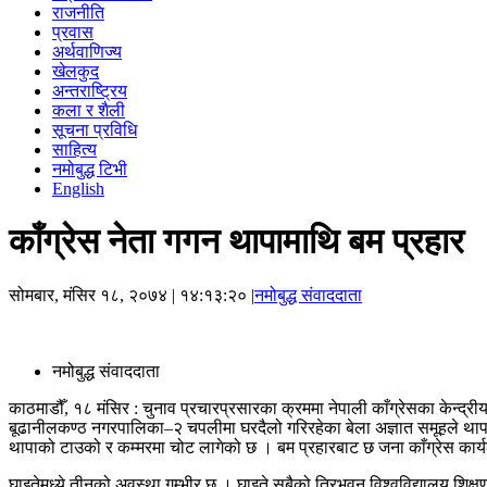
राजनीति
प्रवास
अर्थवाणिज्य
खेलकुद
अन्तराष्ट्रिय
कला र शैली
सूचना प्रविधि
साहित्य
नमोबुद्ध टिभी
English
काँग्रेस नेता गगन थापामाथि बम प्रहार
सोमबार, मंसिर १८, २०७४
| १४:१३:२० |
नमोबुद्ध संवाददाता
नमोबुद्ध संवाददाता
काठमाडौँ, १८ मंसिर : चुनाव प्रचारप्रसारका क्रममा नेपाली काँग्रेसका केन्द्र
बूढानीलकण्ठ नगरपालिका–२ चपलीमा घरदैलो गरिरहेका बेला अज्ञात समूहले थापाला
थापाको टाउको र कम्मरमा चोट लागेको छ । बम प्रहारबाट छ जना काँग्रेस कार्य
घाइतेमध्ये तीनको अवस्था गम्भीर छ । घाइते सबैको त्रिभुवन विश्वविद्यालय श