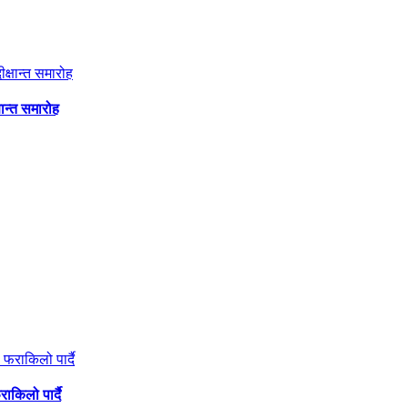
षान्त समारोह
ाकिलो पार्दै