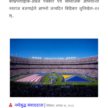
काभ्रेपलाञ्चोक‐अग्रज पत्रकार एवं सामाजिक अभियान्ता
नवराज बजगाईले आफ्नो जन्मदिन बिहिबार धुलिखेल–१२
स्...
नमोबुद्ध संवाददाता
|
बिहिबार, आषाढ १८, २०८३