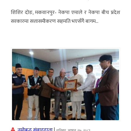
शिशिर दोङ, मकवानपुर‐ नेकपा एमाले र नेकपा बीच प्रदेश
सरकारमा सत्तासमीकरण सहमति भएसँगै बागम...
नमोबुद्ध संवाददाता
|
शनिबार, आषाढ २७, २०८३