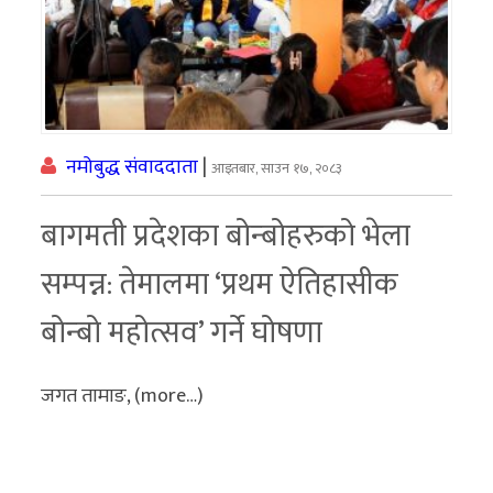
र
शैली
सूचना
प्रविधि
नमोबुद्ध संवाददाता
|
आइतबार, साउन १७, २०८३
साहित्य
बागमती प्रदेशका बोन्बोहरुको भेला
नमोबुद्ध
सम्पन्न: तेमालमा ‘प्रथम ऐतिहासीक
टिभी
बोन्बो महोत्सव’ गर्ने घोषणा
English
जगत तामाङ, (more…)