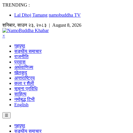
TRENDING :
Lal Dhoj Tamang
namobuddha TV
शनिबार
,
साउन
२३
,
२०८३
| August 8, 2026
×
गृहपृष्ठ
सङ्घीय समाचार
राजनीति
प्रवास
अर्थवाणिज्य
खेलकुद
अन्तराष्ट्रिय
कला र शैली
सूचना प्रविधि
साहित्य
नमोबुद्ध टिभी
English
☰
गृहपृष्ठ
सङ्घीय समाचार