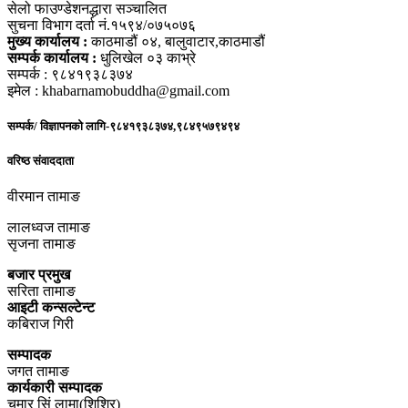
सेलो फाउण्डेशनद्धारा सञ्चालित
सुचना विभाग दर्ता नं.१५९४/०७५०७६
मुख्य कार्यालय :
काठमाडौं ०४, बालुवाटार,काठमाडौं
सम्पर्क कार्यालय :
धुलिखेल ०३ काभ्रे
सम्पर्क : ९८४१९३८३७४
इमेल : khabarnamobuddha@gmail.com
सम्पर्क/ विज्ञापनको लागि-९८४१९३८३७४,९८४९५७९४९४
वरिष्ठ संवाददाता
वीरमान तामाङ
लालध्वज तामाङ
सृजना तामाङ
बजार प्रमुख
सरिता तामाङ
आइटी कन्सल्टेन्ट
कबिराज गिरी
सम्पादक
जगत तामाङ
कार्यकारी सम्पादक
चमार सिं लामा(शिशिर)