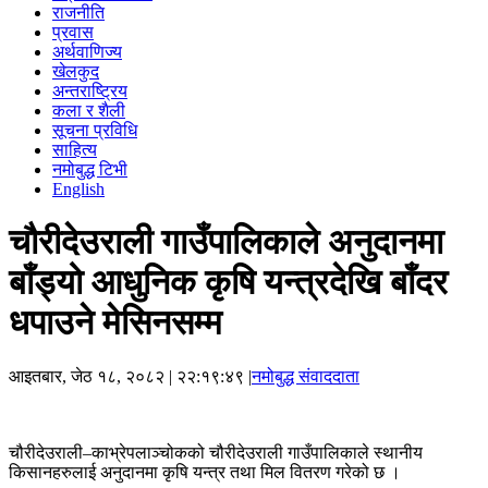
राजनीति
प्रवास
अर्थवाणिज्य
खेलकुद
अन्तराष्ट्रिय
कला र शैली
सूचना प्रविधि
साहित्य
नमोबुद्ध टिभी
English
चौरीदेउराली गाउँपालिकाले अनुदानमा
बाँड्यो आधुनिक कृषि यन्त्रदेखि बाँदर
धपाउने मेसिनसम्म
आइतबार, जेठ १८, २०८२
| २२:१९:४९ |
नमोबुद्ध संवाददाता
चौरीदेउराली–काभ्रेपलाञ्चोकको चौरीदेउराली गाउँपालिकाले स्थानीय
किसानहरुलाई अनुदानमा कृषि यन्त्र तथा मिल वितरण गरेको छ ।