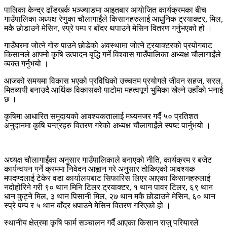
पालिका केन्द्र ढाँडखर्क भञ्ज्याङमा आइतबार आयोजित कार्यक्रमका बीच
गाउँपालिका अध्यक्ष रेणुका चौलागाईंले किसानहरुलाई आधुनिक ट्रयाक्टर, मिल,
मकै छोडाउने मेसिन, स्प्रे पम्प र बाँदर थपाउने मेसिन वितरण गर्नुभएको हो ।
गाउँघरमा जोत्ने गोरु पाउने छोडेको अवस्थामा जोत्ने ट्रयाक्टरको प्रयोगबाट
किसानले आफ्नो कृषि उत्पादन बृद्धि गर्ने विश्वास गाउँपालिका अध्यक्ष चौलागाईंले
व्यक्त गर्नुभयो ।
आजको समयमा विकास भएको प्रविधिको उच्चतम प्रयोगले जीवन सहज, सरल,
मितव्ययी बनाउदै आर्थिक विकासको पाटोमा महत्वपूर्ण भुमिका खेल्ने उहाँको भनाई
छ ।
कृषिमा आधारित समुदायको आवश्यकतालाई मध्यनजर गर्दै ५० प्रतिशत
अनुदानमा कृषि यन्त्रहरु वितरण गरेको अध्यक्ष चौलागाईंले स्पष्ट पार्नुभयो ।
अध्यक्ष चौलागाईंका अनुसार गाउँपालिकाले बनाएको नीति, कार्यक्रम र बजेट
कार्यन्वयन गर्ने क्रममा निवेदन आह्वान गरे अनुसार तोकिएको आवश्यक
मपदण्दलाई टेकेर वडा कार्यालयबाट सिफारिस लिएर आएका किसानहरुलाई
नदोहोरिने गरी ९० थान मिनि टिलर ट्रयाक्टर, १ थान पावर टिलर, ६९ थान
धान कुट्ने मिल, ३ थान पिसानी मिल, २७ थान मकै छोडाउने मेसिन, ६० थान
स्प्रे पम्प र ५ थान बाँदर धपाउने मेसिन वितरण गरिएको हो ।
स्थानीय क्षेत्रमा कृषि फार्म सञ्चालन गर्दै आएका किसान राजु परियारले