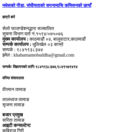
मधेसको पीडा, संघीयताको सपनामाथि कमिसनको छायाँ
हाम्रो बारे
सेलो फाउण्डेशनद्धारा सञ्चालित
सुचना विभाग दर्ता नं.१५९४/०७५०७६
मुख्य कार्यालय :
काठमाडौं ०४, बालुवाटार,काठमाडौं
सम्पर्क कार्यालय :
धुलिखेल ०३ काभ्रे
सम्पर्क : ९८४१९३८३७४
इमेल : khabarnamobuddha@gmail.com
सम्पर्क/ विज्ञापनको लागि-९८४१९३८३७४,९८४९५७९४९४
वरिष्ठ संवाददाता
वीरमान तामाङ
लालध्वज तामाङ
सृजना तामाङ
बजार प्रमुख
सरिता तामाङ
आइटी कन्सल्टेन्ट
कबिराज गिरी